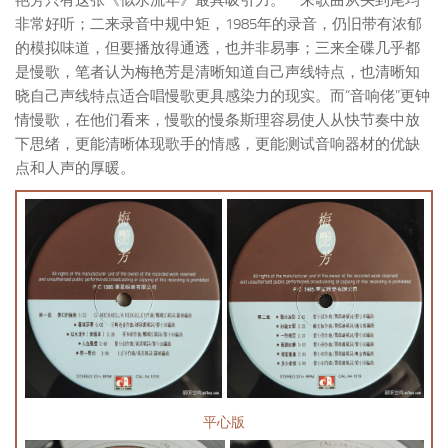
非常好听；二来录音中规中矩，1985年的录音，仍旧带有浓郁
的模拟味道，但要播放得通透，也并非易事；三来全碟几乎都
是慢歌，笔者认为梅艳芳是清晰知道自己声线特点，也清晰知
晓自己声线特点适合唱慢歌更具感染力的现实。而“音响佬”更钟
情慢歌，在他们看来，慢歌的慢条斯理容易使人从快节奏中放
下思绪，更能清晰体现歌手的情感，更能测试音响器材的优缺
点和人声的厚暖。
平心版