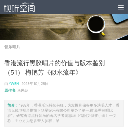
跳至内容
音乐唱片
香港流行黑胶唱片的价值与版本鉴别
（51） 梅艳芳《似水流年》
由
YWEN
·
2023年10月28日
原作者:
马凤钖
简介：
1982年，香港乐坛持续兴旺，为发掘和储备更多演唱人才，香
港无线电视台携旗下华星娱乐有限公司举办了第一届“新秀歌唱比
赛”。研究香港流行音乐的著名学者黄志华《借旧文悼黎小田》一文
称，主办方为想多些人参赛，黎 ...