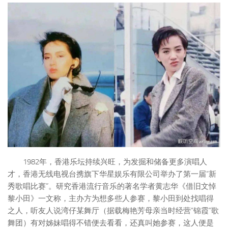
1982年，香港乐坛持续兴旺，为发掘和储备更多演唱人
才，香港无线电视台携旗下华星娱乐有限公司举办了第一届“新
秀歌唱比赛”。研究香港流行音乐的著名学者黄志华《借旧文悼
黎小田》一文称，主办方为想多些人参赛，黎小田到处找唱得
之人，听友人说湾仔某舞厅（据载梅艳芳母亲当时经营“锦霞”歌
舞团）有对姊妹唱得不错便去看看，还真叫她参赛，这人便是