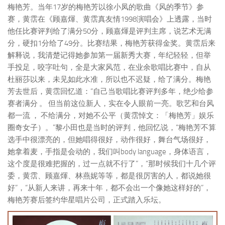
梅艳芳。当年17岁的梅艳芳以徐小凤的歌曲《风的季节》参
赛，黄霑在《顾嘉煇、黄霑真友情1998演唱会》上透露，当时
他任比赛评判给了满分50分，顾嘉煇是评判主席，说艺术无满
分，硬扣1分给了49分。比赛结果，梅艳芳获得金奖。黄霑后来
解释说，我清楚记得她参加第一届新秀大赛，年纪轻轻，但举
手投足，咬字吐句，全是大家风范，在业余歌唱比赛中，自从
杜丽莎以来，未见如此水准，所以也不迟疑，给了满分。梅艳
芳去世后，黄霑回忆道：“自己当歌唱比赛评判多年，绝少给参
赛者满分 。 但当前这位新人，实在令人眼前一亮。歌艺和台风
都一流 ， 不给满分，对她不公平（黄霑悼文：「梅艳芳」娱乐
圈奇女子）。”黎小田也是当时的评判，他回忆说，“梅艳芳不算
选手中很漂亮的，但她唱得很好，动作很好，舞台气场很好，
她拿着麦，手指是会动的，我们叫body language，身体语言，
这个度是很难把握的，过一点就不行了”，“那时候我们十几个评
委，黄霑、顾嘉煇、林燕妮等等，都是很厉害的人，都说她很
好”，“从新人来讲，再来十年，都不会出一个像她这样好的”，
梅艳芳赛后签约华星唱片公司，正式踏入乐坛。