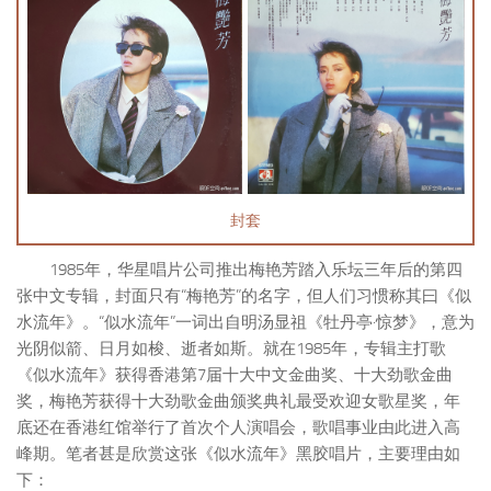
封套
1985年，华星唱片公司推出梅艳芳踏入乐坛三年后的第四
张中文专辑，封面只有“梅艳芳”的名字，但人们习惯称其曰《似
水流年》。“似水流年”一词出自明汤显祖《牡丹亭·惊梦》，意为
光阴似箭、日月如梭、逝者如斯。就在1985年，专辑主打歌
《似水流年》获得香港第7届十大中文金曲奖、十大劲歌金曲
奖，梅艳芳获得十大劲歌金曲颁奖典礼最受欢迎女歌星奖，年
底还在香港红馆举行了首次个人演唱会，歌唱事业由此进入高
峰期。笔者甚是欣赏这张《似水流年》黑胶唱片，主要理由如
下：