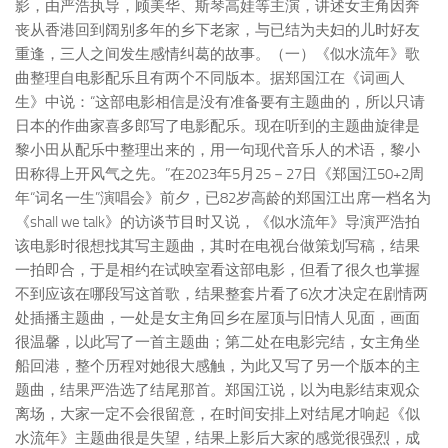
影，由严浩执导，顾美华、斯琴高娃等主演，讲述女主角因奔
丧从香港回到阔别多年的乡下老家，与已结为夫妇的儿时好友
重逢，三人之间发生感情纠葛的故事。
（一）《似水流年》歌
曲整理自电影配乐且有两个不同版本。
据郑国江在《词画人
生》中说：“这部电影相信是没有准备要有主题曲的，所以只请
日本的作曲家喜多郎写了电影配乐。现在听到的主题曲旋律是
黎小田从配乐中整理出来的，用一句现代音乐人的术语，黎小
田称得上开风气之先。”在2023年5月25－27日《郑国江50+2周
年“词名一生”演唱会》前夕，已82岁高龄的郑国江出席一档名为
《shall we talk》的访谈节目时又说，《似水流年》导演严浩拍
该电影时很想找其写主题曲，其时在电视台做策划写稿，结果
一拍即合，于是相约在试映室看这部电影，但看了很久也掌握
不到应该在哪段写这首歌，结果整套片看了6次才决定在剧情两
处插播主题曲，一处是女主角回乡在屋顶与旧情人见面，画面
很温馨，以此写了一首主题曲；第二处在电影完结，女主角坐
船回港，整个历程对她很大感触，为此又写了另一个版本的主
题曲，结果严浩选了结尾那首。郑国江说，以为电影结束观众
离场，大家一定不会很留意，在时间安排上对结尾才响起《似
水流年》主题曲很是失望，结果上影后大家的感觉很强烈，成