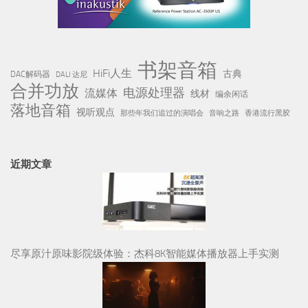
书架音箱
HiFi人生
古典
DAC解码器
DALI 达尼
合并功放
电源处理器
流媒体
线材
编余闲话
落地音箱
视听观点
那些年我们追过的演唱会
音响之路
香港流行黑胶
近期文章
尽享原汁原味影院级体验：杰科8K智能媒体播放器上手实测