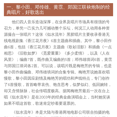
一、黎小田、邓传雄、黄霑、郑国江联袂炮制的经
典唱片，好歌迭出
他们四人音乐造诣深厚，在业界及唱片市场具有很强的号
召力，单凭一己实力几可撼动整个乐坛，何况三人动用各种资
源撮合一张唱片？这张《似水流年》黑胶唱片主要收录香港无
线电视剧集《香江花月夜》6首主题曲和插曲。其中，黎小田作
曲6首，包括《香江花月夜》主题曲《歌衫泪影》和插曲《一点
相思》《旧歌如梦》《觅爱重重》《多少柔情》，以及《人在
风里》；编曲7首，既作曲又编曲的5首；邓伟雄填词6首，黄霑
与郑国江填词各2首。可以说，该唱片既是梅艳芳的专辑，也是
黎小田作曲编曲、邓伟雄填词的合集专辑。梅艳芳说她喜欢唱
慢歌，黎小田因应剧情及梅艳芳的唱功和声线特点，专门创作
了6首慢歌，首首略带哀伤、饱含思考，似梦似幻、低回婉转，
却又含情脉脉，社会传唱度极高。据闻梅艳芳最后一次在台上
唱《似水流年》是在2003年的经典金曲演唱会上，当时她笑谈
如果不唱这首歌，歌迷肯定吵着要退票的。
《似水流年》本是大陆与香港两地电影公司联合拍摄的电