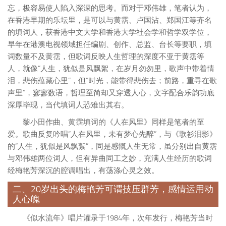
忘，极容易使人陷入深深的思考。而对于邓伟雄，笔者认为，
在香港早期的乐坛里，是可以与黄霑、卢国沾、郑国江等齐名
的填词人，获香港中文大学和香港大学社会学和哲学双学位，
早年在港澳电视领域担任编剧、创作、总监、台长等要职，填
词数量不及黄霑，但歌词反映人生哲理的深度不亚于黄霑等
人，就像“人生，犹似是风飘絮，在岁月勿勿里，歌声中带着情
泪，悲伤蕴藏心里”，但“时光，能带得悲伤去；前路，重寻在歌
声里”，寥寥数语，哲理至简却又穿透人心，文字配合乐韵功底
深厚毕现，当代填词人恐难出其右。
黎小田作曲、黄霑填词的《人在风里》同样是笔者的至
爱。歌曲反复吟唱“人在风里，未有梦心先醉”，与《歌衫泪影》
的“人生，犹似是风飘絮”，同是感慨人生无常，虽分别出自黄霑
与邓伟雄两位词人，但有异曲同工之妙，充满人生经历的歌词
经梅艳芳深沉的腔调唱出，有荡涤心灵之效。
二、20岁出头的梅艳芳可谓技压群芳，感情运用动
人心魄
《似水流年》唱片灌录于1984年，次年发行，梅艳芳当时