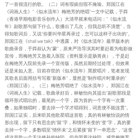
了一首很流行的歌。
（二）词有瑕疵但瑕不掩瑜。
郑国江在
《词画人生》“《似水流年》梅艳芳的绝唱”一文中记载，于粦
（香港早期电影音乐创作人）大清早摇来电话问：“《似水流
年》副歌那句留下什么，歌播出了几次，但我总听不清楚”，当
得知歌词后，又说“你要叫华星再录过，怎可以这样子出街的”。
郑国江在《shall we talk》中透露，对《似水流年》最早版本的
歌曲录音，于粦叔认为“蒙”，原来严浩导演其时要赶着为电影做
宣传，而梅艳芳又急着入医院（资料显示是肠胃炎），于是赶
在梅艳芳入院前先录一个宣传版，虽然后期经过处理，但效果
还是未如人意。目前存世的《似水流年》黑胶唱片，笔者发现
其歌名后面用括号写着“新版本”，显然是“制作唱片时重录的”
（郑国江语）。
（三）梅艳芳唱绝了《似水流年》。
郑国江在
《词画人生》记载，歌曲录好后，林敏怡向其提出“副歌那段是
循环形式唱出的，最尾的一个字，跟为首的一个字有一次重
叠，如果独唱时，要去掉一个字才唱得到，词意便不能连贯”。
郑国江证实，后来听其他歌星唱这首歌，真的有林敏怡说的情
形出现，留下只有思念的“留”字，和情怀未变的“变”字，真的要
去掉一个字，多数唱至“情怀未”之后紧接“留下一串思念”，“这变
成这首歌一个无法修补的缺陷。但亦因着这缺陷，感觉梅艳芳