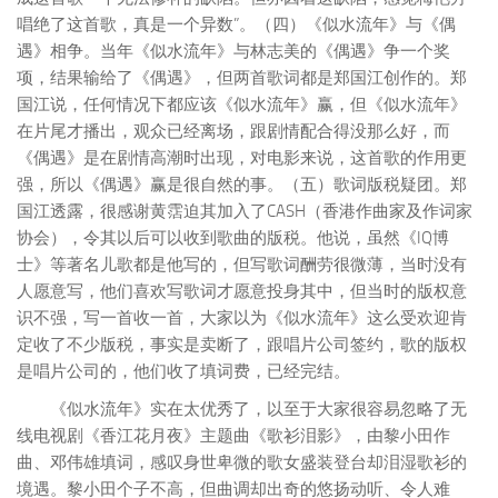
唱绝了这首歌，真是一个异数”。
（四）《似水流年》与《偶
遇》相争。
当年《似水流年》与林志美的《偶遇》争一个奖
项，结果输给了《偶遇》，但两首歌词都是郑国江创作的。郑
国江说，任何情况下都应该《似水流年》赢，但《似水流年》
在片尾才播出，观众已经离场，跟剧情配合得没那么好，而
《偶遇》是在剧情高潮时出现，对电影来说，这首歌的作用更
强，所以《偶遇》赢是很自然的事。
（五）歌词版税疑团。
郑
国江透露，很感谢黄霑迫其加入了CASH（香港作曲家及作词家
协会），令其以后可以收到歌曲的版税。他说，虽然《IQ博
士》等著名儿歌都是他写的，但写歌词酬劳很微薄，当时没有
人愿意写，他们喜欢写歌词才愿意投身其中，但当时的版权意
识不强，写一首收一首，大家以为《似水流年》这么受欢迎肯
定收了不少版税，事实是卖断了，跟唱片公司签约，歌的版权
是唱片公司的，他们收了填词费，已经完结。
《似水流年》实在太优秀了，以至于大家很容易忽略了无
线电视剧《香江花月夜》主题曲《歌衫泪影》，由黎小田作
曲、邓伟雄填词，感叹身世卑微的歌女盛装登台却泪湿歌衫的
境遇。黎小田个子不高，但曲调却出奇的悠扬动听、令人难