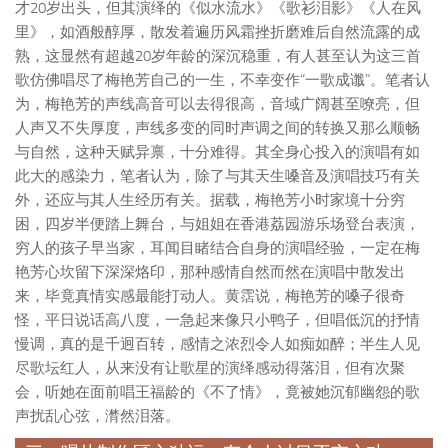
才20岁出头，但其演绎的《似水流水》《歌衫泪影》《人在风
里》，如酒般醇厚，散发着遍历风霜挫折磨难后自然流露的成
熟，这显然有超越20岁年龄的深沉稳重，有人甚至认为这三首
歌仿佛唱尽了梅艳芳自己的一生，不幸变作“一歌成谶”。笔者认
为，梅艳芳的声线高音可以去得很高，音域广阔甚至嘹亮，但
人声又不失厚度，声线多变的同时声调之间的转换又那么顺畅
与自然，这种天赋异禀，十分难得。其全身心投入的演唱有如
此大的感染力，笔者认为，除了与其天生嗓音及演唱技巧有关
外，还应与其人生经历有关。据载，梅艳芳小时家境十分穷
困，四岁半便踏上舞台，与姐姐在香港荔园游乐场登台表演，
穷人的孩子早当家，耳闻目睹结合自身的演唱经验，一定在梅
艳芳心坎留下深深烙印，那种感情自然而然在演唱中散发出
来，毕竟真情实感最能打动人。黄霑说，梅艳芳的嗓子很奇
怪，平日说话高八度，一急起来像只小鸭子，但唱低沉的抒情
慢调，真的是千迥百转，感情之浓烈令人如痴如醉；半生人见
尽歌坛红人，从来没有让歌星的演绎感动得落泪，但有次聚
会，听她在面前唱王福龄的《不了情》，竟被她沉郁幽怨的歌
声扰乱心弦，潸然泪落。