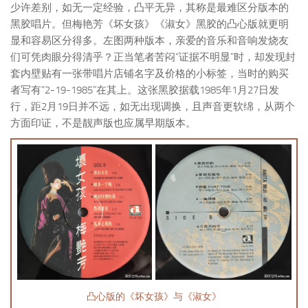
少许差别，如无一定经验，凸平无异，其称是最难区分版本的
黑胶唱片。但梅艳芳《坏女孩》《淑女》黑胶的凸心版就更明
显和容易区分得多。左图两种版本，亲爱的音乐和音响发烧友
们可凭肉眼分得清乎？正当笔者苦闷“证据不明显”时，却发现封
套内壁贴有一张带唱片店铺名字及价格的小标签，当时的购买
者写有“2-19-1985”在其上。这张黑胶据载1985年1月27日发
行，距2月19日并不远，如无出现调换，且声音更软绵，从两个
方面印证，不是靓声版也应属早期版本。
凸心版的《坏女孩》与《淑女》