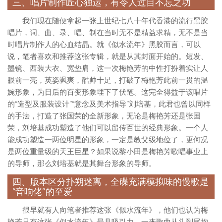
三、唱片制作匠心独运，有令人过目不忘之功
我们现在随便拿起一张上世纪七八十年代香港的流行黑胶
唱片，词、曲、录、唱、制在当时无不是精益求精，无不是当
时唱片制作人的心血结晶。就《似水流年》黑胶而言，可以
说，笔者喜欢和推荐这张专辑，就是从其封面开始的。短发、
墨镜、西装大衣、宽垫肩，这一次梅艳芳的中性打扮着实让人
眼前一亮，英姿飒爽，酷帅十足，打破了梅艳芳此前一贯的温
婉形象，为日后的百变形象埋下了伏笔。这完全得益于该唱片
的“造型及服装设计”“意念及美术指导”刘培基，此君也曾以同样
的手法，打造了张国荣的全新形象，无论是梅艳芳还是张国
荣，刘培基成功塑造了他们可以留传百世的经典形象。一个人
能成功塑造一两位明星的形象，一定是教父级地位了，更何况
是两位重量级的天王巨星？如果说黎小田是梅艳芳歌唱事业上
的导师，那么刘培基就是其舞台形象的导师。
四、版本区分扑朔迷离，全碟充满模拟味的慢歌是
“音响佬”的至爱
很早就有人向笔者推荐这张《似水流年》，他们也认为梅
艳芳只有这张《似水流年》最具吸引力。一来歌曲从头到尾均