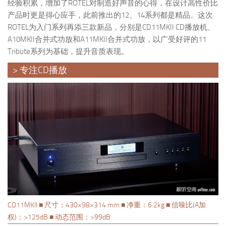
经验积累，增加了ROTEL对制造好声音的心得，在设计高性价比
产品时更是得心应手，此前推出的12、14系列都是精品。这次
ROTEL为入门系列再添三款新品，分别是CD11MKII CD播放机、
A10MKII合并式功放和A11MKII合并式功放，以广受好评的11
Tribute系列为基础，提升音质表现。
> 专注CD播放
CD11MKII ■ 尺寸：430×98×314 mm ■ 净重：6.2kg ■ 信噪比(A加
权)：>125dB ■ 动态范围：>99dB