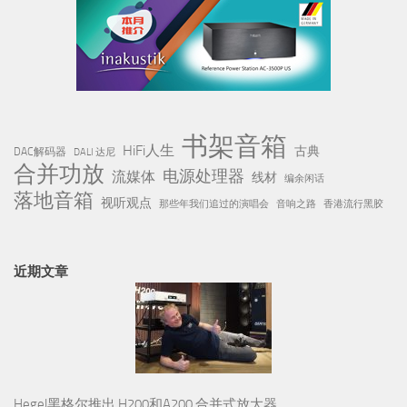
书架音箱
HiFi人生
古典
DAC解码器
DALI 达尼
合并功放
电源处理器
流媒体
线材
编余闲话
落地音箱
视听观点
那些年我们追过的演唱会
音响之路
香港流行黑胶
近期文章
Hegel黑格尔推出 H200和A200 合并式放大器