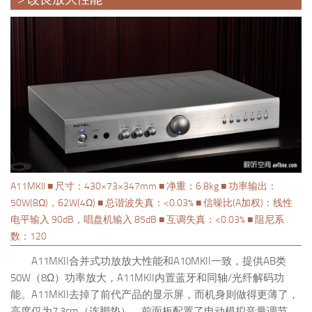
A11MKII ■ 尺寸：430×73×347mm ■ 净重：6.8kg ■ 功率输出：
50W(8Ω)，62W(4Ω) ■ 总谐波失真：<0.03% ■ 信噪比(A加权)：线性
电平输入 90dB，唱盘机输入 85dB ■ 互调失真：<0.03% ■ 阻尼系
数：120
A11MKII合并式功放放大性能和A10MKII一致，提供AB类
50W（8Ω）功率放大，A11MKII内置蓝牙和同轴/光纤解码功
能。A11MKII去掉了前代产品的显示屏，而机身则做得更薄了，
高度仅为7.3cm（连脚垫），前面板配置了电动模拟音量调节