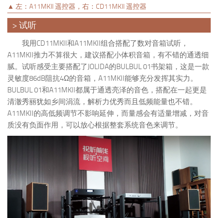
▲ 左：A11MKII 遥控器，右：CD11MKII 遥控器
> 试听
我用CD11MKII和A11MKII组合搭配了数对音箱试听，
A11MKII推力不算很大，建议搭配小体积音箱，有不错的通透细
腻。试听感受主要搭配了JOLIDA的BULBUL 01书架箱，这是一款
灵敏度86dB阻抗4Ω的音箱，A11MKII能够充分发挥其实力。
BULBUL 01和A11MKII都属于通透亮泽的音色，搭配在一起更是
清澈秀丽犹如乡间涓流，解析力优秀而且低频能量也不错。
A11MKII的高低频调节不影响延伸，而量感会有适量增减，对音
质没有负面作用，可以放心根据整套系统音色来调节。