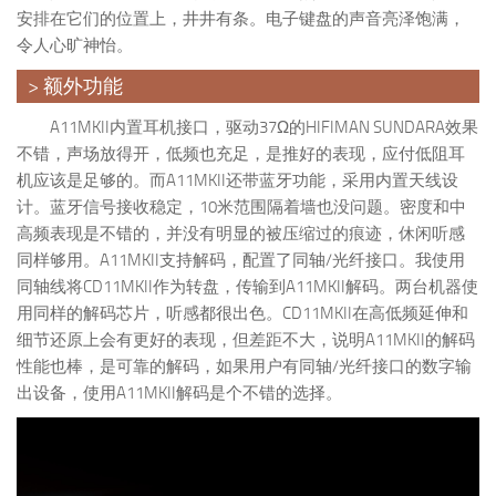
安排在它们的位置上，井井有条。电子键盘的声音亮泽饱满，
令人心旷神怡。
> 额外功能
A11MKII内置耳机接口，驱动37Ω的HIFIMAN SUNDARA效果
不错，声场放得开，低频也充足，是推好的表现，应付低阻耳
机应该是足够的。而A11MKII还带蓝牙功能，采用内置天线设
计。蓝牙信号接收稳定，10米范围隔着墙也没问题。密度和中
高频表现是不错的，并没有明显的被压缩过的痕迹，休闲听感
同样够用。A11MKII支持解码，配置了同轴/光纤接口。我使用
同轴线将CD11MKII作为转盘，传输到A11MKII解码。两台机器使
用同样的解码芯片，听感都很出色。CD11MKII在高低频延伸和
细节还原上会有更好的表现，但差距不大，说明A11MKII的解码
性能也棒，是可靠的解码，如果用户有同轴/光纤接口的数字输
出设备，使用A11MKII解码是个不错的选择。