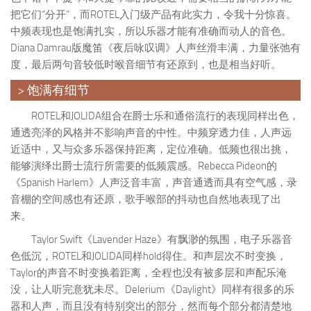
把它们“分开”，而ROTEL入门级产品有此实力，令我十分惊喜。
中频表现也是饱满扎实，所以乐器才能有准确而动人的音色。
Diana Damrau版魔笛《夜后咏叹调》人声丝滑丰满，力量张弛有
度，最后两句音较低时喉音细节有还原到，也是相当好听。
> 饱满有细节
ROTEL和JOLIDA组合在爵士乐和通俗流行的表现同样出色，
通透亮泽的风格并不影响声音的中性。中频穿透力佳，人声远
近适中，又与众多乐器保持距离，定位准确。低频也很出挑，
能够演绎出爵士流行所需要的低频震感。Rebecca Pideon的
《Spanish Harlem》人声泛音丰富，声音通透而具有空气感，录
音棚的空间感也有还原，歌手喉部的抖动也自然地表现了出
来。
Taylor Swift《Lavender Haze》有飘渺的氛围，电子乐器音
色低沉，ROTEL和JOLIDA同样hold得住。和声层次不时变换，
Taylor的声音不时变换着距离，全程也没有被多层和声配乐淹
没，让人听完意犹未尽。Delerium《Daylight》同样有很多的乐
器和人声，而且没有特别突出的部分，然而每个部分都清楚地