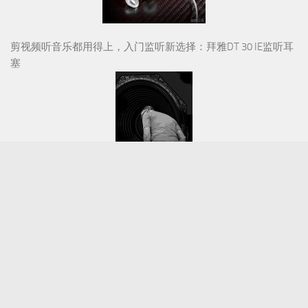
剪视频听音乐都用得上，入门监听新选择：拜雅DT 30 IE监听耳
塞
HiFi人生 | 音响之路（九十）
视听前线 © 2026. 版权所有。(
粤ICP备15022204号-1
)
联系电话：020-83850588
邮箱：avfliine@qq.com