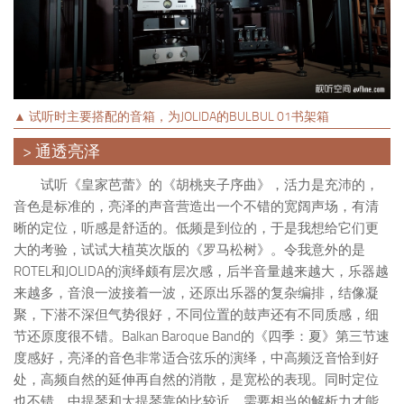
▲ 试听时主要搭配的音箱，为JOLIDA的BULBUL 01书架箱
> 通透亮泽
试听《皇家芭蕾》的《胡桃夹子序曲》，活力是充沛的，
音色是标准的，亮泽的声音营造出一个不错的宽阔声场，有清
晰的定位，听感是舒适的。低频是到位的，于是我想给它们更
大的考验，试试大植英次版的《罗马松树》。令我意外的是
ROTEL和JOLIDA的演绎颇有层次感，后半音量越来越大，乐器越
来越多，音浪一波接着一波，还原出乐器的复杂编排，结像凝
聚，下潜不深但气势很好，不同位置的鼓声还有不同质感，细
节还原度很不错。Balkan Baroque Band的《四季：夏》第三节速
度感好，亮泽的音色非常适合弦乐的演绎，中高频泛音恰到好
处，高频自然的延伸再自然的消散，是宽松的表现。同时定位
也不错，中提琴和大提琴靠的比较近，需要相当的解析力才能