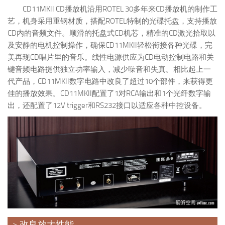
CD11MKII CD播放机沿用ROTEL 30多年来CD播放机的制作工
艺，机身采用重钢材质，搭配ROTEL特制的光碟托盘，支持播放
CD内的音频文件。顺滑的托盘式CD机芯，精准的CD激光拾取以
及安静的电机控制操作，确保CD11MKII轻松衔接各种光碟，完
美再现CD唱片里的音乐。线性电源供应为CD电动控制电路和关
键音频电路提供独立功率输入，减少噪音和失真。相比起上一
代产品，CD11MKII数字电路中改良了超过10个部件，来获得更
佳的播放效果。CD11MKII配置了1对RCA输出和1个光纤数字输
出，还配置了12V trigger和RS232接口以适应各种中控设备。
> 改良放大性能