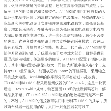
器，做到细致准确的音量调整，还配置高频低频调节旋钮，以
适应用户的听音偏好和音箱特色。A11MKII使用ROTEL自制的大
型环形电源变压器，构建稳定的线性电源供应。独特的电源供
应革新和关键电路设计实现物理隔离和电路独立，降低噪音基
底，增加音乐动态。多抽头变压器为低压敏感电路和大电流放
大输出提供独立电源供应，进一步分离信号路径，减少不必要
的失真。这种音质优先的设计理念支持快速瞬变模式，传递出
富有表现力、开放的音乐性能。相比上一代产品，A11MKII的零
部件升级达到67处，升级重点在于功率放大部分，目标是做到
最理想的清晰度，传递更多的细节。A11 MK11配置了4组RCA输
入，其中1组内置动磁唱头放大，同轴/光纤数字输入各1个，支
持aptX HD蓝牙输入，前面板还有3.5mm的耳机插孔，采用独立
耳机放大电路。A11MKII的数字部分同样有超过22处改良。
CD11MKII和A11MKII都采用德州仪器的PCM5102A，这是一块双
通道、32bit/384kHz规格，动态范围112dB的优质解码芯片，解
码品质不错。CD11MKII和A11MKII配置的遥控器型号是不一样
的，不过，A11MKII的遥控器可以用来控制CD11MKII的播放，所
以两台机器一起使用的话，只用一只遥控器就可以了。