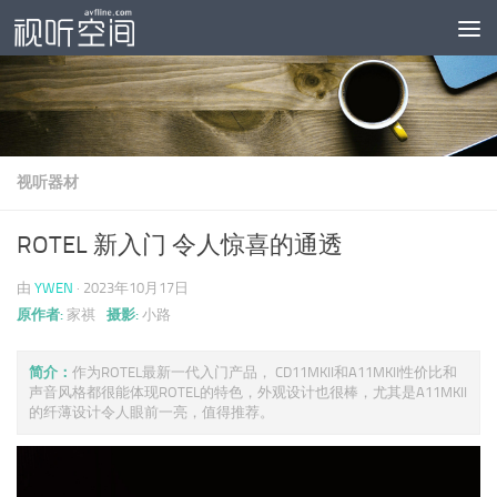
跳至内容
视听器材
ROTEL 新入门 令人惊喜的通透
由
YWEN
·
2023年10月17日
原作者:
家祺
摄影:
小路
简介：
作为ROTEL最新一代入门产品， CD11MKII和A11MKII性价比和
声音风格都很能体现ROTEL的特色，外观设计也很棒，尤其是A11MKII
的纤薄设计令人眼前一亮，值得推荐。