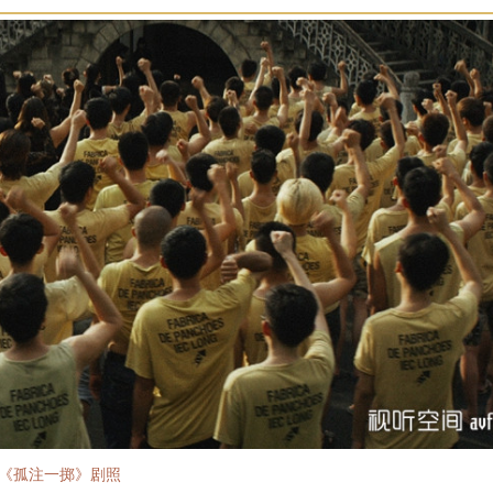
《孤注一掷》剧照