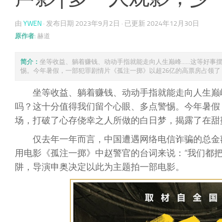
由
YWEN
· 发布日期
2023年9月2日
· 已更新
2024年12月30日
原作者:
赫道
简介：
坐等收益、躺着赚钱、动动手指就能走向人生巅峰......这等
惕。今年暑假，一部犯罪剧情片《孤注一掷》以超26亿的高票房占领了 ..
坐等收益、躺着赚钱、动动手指就能走向人生巅
吗？这十分值得我们留个心眼、多点警惕。今年暑假
场，打破了心存侥幸之人所做的白日梦，揭露了在甜
仅去年一年而言，中国遭遇网络电信诈骗的总金
用电影《孤注一掷》中赵警官的台词来说：“我们都把
阱，导演申奥决定以此为主题拍一部电影。