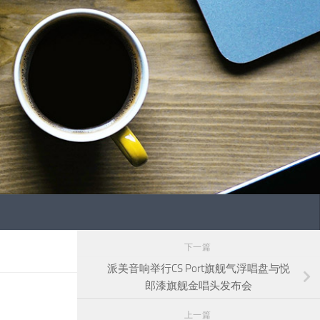
下一篇
派美音响举行CS Port旗舰气浮唱盘与悦
郎漆旗舰金唱头发布会
上一篇