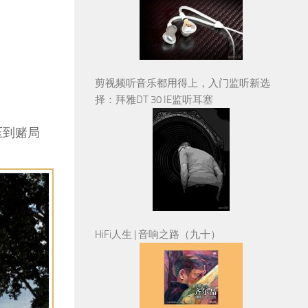
剪视频听音乐都用得上，入门监听新选
择：拜雅DT 30 IE监听耳塞
压到赌局
HiFi人生 | 音响之路（九十）