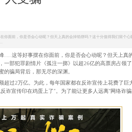
好事摆在你面前，你是否会心动呢？但天上真的会掉馅饼吗？这十分值得我们留个心
.
峰……这等好事摆在你面前，你是否会心动呢？但天上真
，一部犯罪剧情片《孤注一掷》以超26亿的高票房占领
蜜的骗局背后，那无尽的深渊。
额超过2万亿。为此，每年国家都在反诈宣传上花费了巨
反诈宣传印在鸡蛋上了”。为了能让更多人远离“网络诈骗