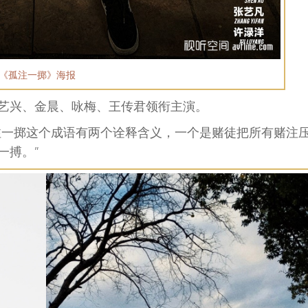
《孤注一掷》海报
艺兴、金晨、咏梅、王传君领衔主演。
注一掷这个成语有两个诠释含义，一个是赌徒把所有赌注
一搏。”