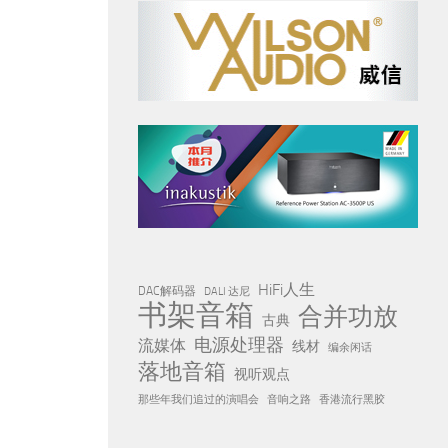
HiFi人生
DAC解码器
DALI 达尼
书架音箱
合并功放
古典
电源处理器
流媒体
线材
编余闲话
落地音箱
视听观点
那些年我们追过的演唱会
音响之路
香港流行黑胶