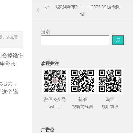
听，《罗刹海市》—— 2023.09 编余闲
话
搜索
眼、多点警
的会掉馅饼
了电影市
欢迎关注
大心力，
”这个陷
微信公众号
新浪
淘宝
avfline
视听前线网
视听前线
广告位