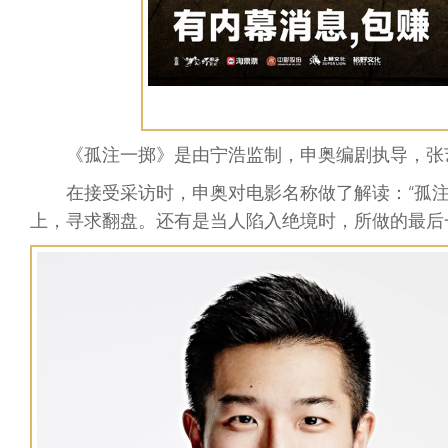
《孤注一掷》是由宁浩监制，申奥编剧执导，张
在接受采访时，申奥对电影名称做了解读：“孤
上，寻求翻盘。还有是当人陷入绝境时，所做的最后