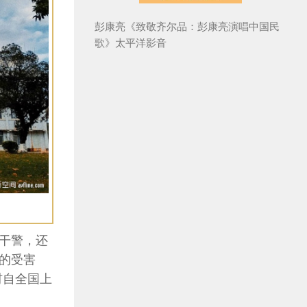
彭康亮《致敬齐尔品：彭康亮演唱中国民
歌》太平洋影音
干警，还
的受害
材自全国上