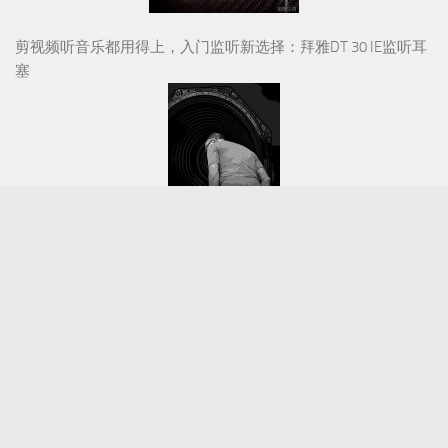
剪视频听音乐都用得上，入门监听新选择：拜雅DT 30 IE监听耳
塞
HiFi人生 | 音响之路（九十）
视听前线 © 2026. 版权所有。(
粤ICP备15022204号-1
)
联系电话：020-83850588
邮箱：avfliine@qq.com