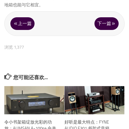
地箱也能与它相宜。
上一篇
下一篇
浏览 1,377
您可能还喜欢...
令小书架箱绽放光彩的功
好听是最大特点：FYNE
放：AUMSAN A-100se 合并
AUDIO F301 书架式音箱