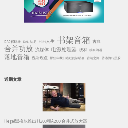
书架音箱
HiFi人生
古典
DAC解码器
DALI 达尼
合并功放
电源处理器
流媒体
线材
编余闲话
落地音箱
视听观点
那些年我们追过的演唱会
音响之路
香港流行黑胶
近期文章
Hegel黑格尔推出 H200和A200 合并式放大器