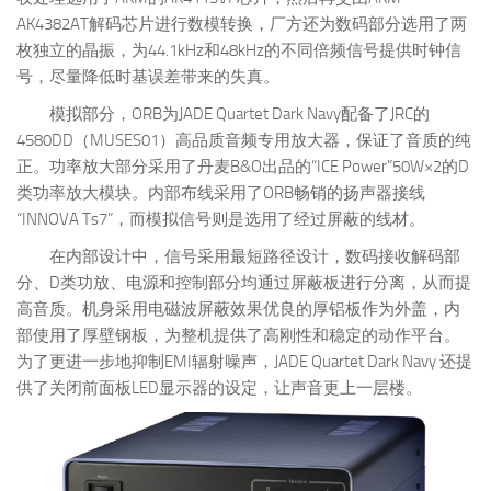
AK4382AT解码芯片进行数模转换，厂方还为数码部分选用了两
枚独立的晶振，为44.1kHz和48kHz的不同倍频信号提供时钟信
号，尽量降低时基误差带来的失真。
模拟部分，ORB为JADE Quartet Dark Navy配备了JRC的
4580DD（MUSES01）高品质音频专用放大器，保证了音质的纯
正。功率放大部分采用了丹麦B&O出品的“ICE Power”50W×2的D
类功率放大模块。内部布线采用了ORB畅销的扬声器接线
“INNOVA Ts7”，而模拟信号则是选用了经过屏蔽的线材。
在内部设计中，信号采用最短路径设计，数码接收解码部
分、D类功放、电源和控制部分均通过屏蔽板进行分离，从而提
高音质。机身采用电磁波屏蔽效果优良的厚铝板作为外盖，内
部使用了厚壁钢板，为整机提供了高刚性和稳定的动作平台。
为了更进一步地抑制EMI辐射噪声，JADE Quartet Dark Navy 还提
供了关闭前面板LED显示器的设定，让声音更上一层楼。