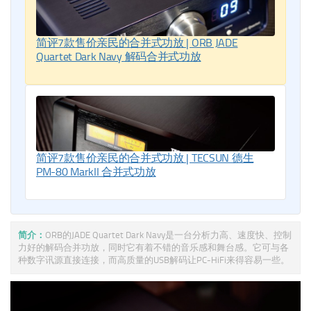
简评7款售价亲民的合并式功放 | ORB JADE
Quartet Dark Navy 解码合并式功放
简评7款售价亲民的合并式功放 | TECSUN 德生
PM-80 MarkII 合并式功放
简介：
ORB的JADE Quartet Dark Navy是一台分析力高、速度快、控制
力好的解码合并功放，同时它有着不错的音乐感和舞台感。它可与各
种数字讯源直接连接，而高质量的USB解码让PC-HiFi来得容易一些。