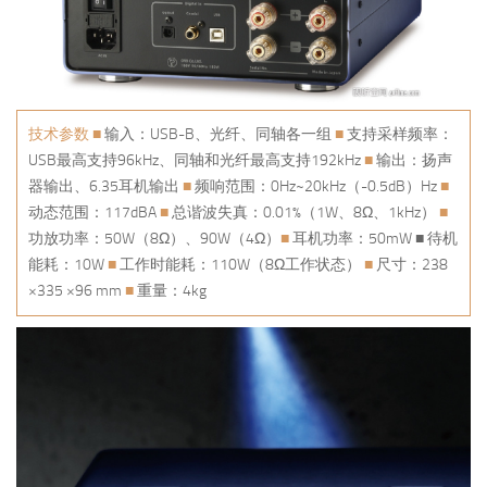
技术参数 ■
输入：USB-B、光纤、同轴各一组
■
支持采样频率：
USB最高支持96kHz、同轴和光纤最高支持192kHz
■
输出：扬声
器输出、6.35耳机输出
■
频响范围：0Hz~20kHz（-0.5dB）Hz
■
动态范围：117dBA
■
总谐波失真：0.01%（1W、8Ω、1kHz）
■
功放功率：50W（8Ω）、90W（4Ω）
■
耳机功率：50mW ■ 待机
能耗：10W
■
工作时能耗：110W（8Ω工作状态）
■
尺寸：238
×335 ×96 mm
■
重量：4kg