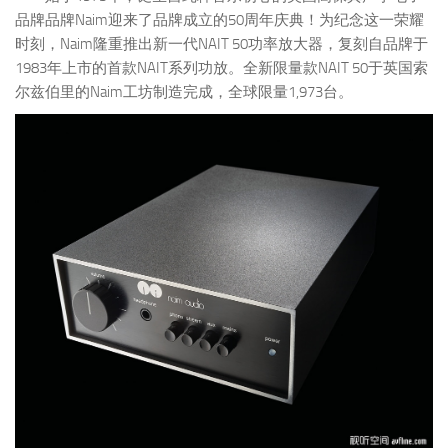
品牌品牌Naim迎来了品牌成立的50周年庆典！为纪念这一荣耀
时刻，Naim隆重推出新一代NAIT 50功率放大器，复刻自品牌于
1983年上市的首款NAIT系列功放。全新限量款NAIT 50于英国索
尔兹伯里的Naim工坊制造完成，全球限量1,973台。