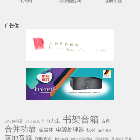
avfline
视听前线网
视听前线
广告位
书架音箱
HiFi人生
古典
DAC解码器
DALI 达尼
合并功放
电源处理器
流媒体
线材
编余闲话
落地音箱
视听观点
那些年我们追过的演唱会
音响之路
香港流行黑胶