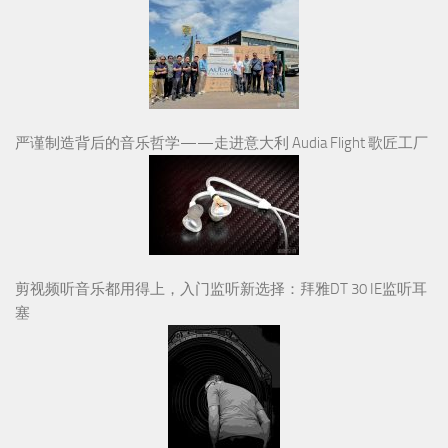
严谨制造背后的音乐哲学——走进意大利 Audia Flight 歌匠工厂
剪视频听音乐都用得上，入门监听新选择：拜雅DT 30 IE监听耳
塞