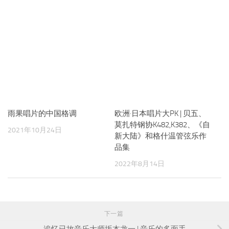
雨果唱片的中国格调
欧洲·日本唱片大PK | 贝五、
莫扎特钢协K482,K382、《自
2021年10月24日
新大陆》和格什温管弦乐作
品集
2022年8月14日
下一篇
追忆已故音乐大师坂本龙一 | 音乐的多面手
上一篇
唱片中的里赫特 | 音乐人生