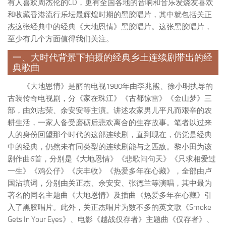
有人喜欢周杰伦的CD，更有全国各地的音响和音乐发烧友喜欢
和收藏香港流行乐坛最辉煌时期的黑胶唱片，其中就包括关正
杰这张经典中的经典《大地恩情》黑胶唱片。这张黑胶唱片，
至少有几个方面值得我们关注。
一、大时代背景下拍摄的经典乡土连续剧带出的经
典歌曲
《大地恩情》是丽的电视1980年由李兆熊、徐小明执导的
古装传奇电视剧，分《家在珠江》《古都惊雷》《金山梦》三
部，由刘志荣、余安安等主演。讲述农家男儿平凡而艰辛的农
耕生活，一家人备受磨砺后悲欢离合的生存故事。笔者以过来
人的身份回望那个时代的这部连续剧，直到现在，仍觉是经典
中的经典，仍然未有同类型的连续剧能与之匹敌。黎小田为该
剧作曲6首，分别是《大地恩情》《悲歌问句天》《只求相爱过
一生》《鸡公仔》《庆丰收》《热爱多年在心藏》，全部由卢
国沾填词，分别由关正杰、余安安、张德兰等演唱，其中最为
著名的同名主题曲《大地恩情》及插曲《热爱多年在心藏》引
入了黑胶唱片。此外，关正杰唱片为数不多的英文歌《Smoke
Gets In Your Eyes》、电影《越战仅存者》主题曲《仅存者》、