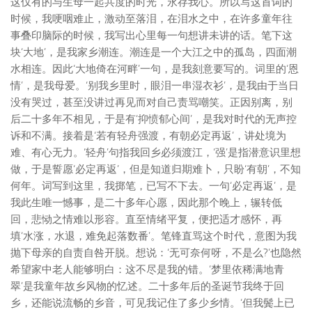
这仅有的与生母一起共度的时光，永存我心。所以写这首词的
时候，我哽咽难止，激动至落泪，在泪水之中，在许多童年往
事叠印脑际的时候，我写出心里每一句想讲未讲的话。笔下这
块‘大地’，是我家乡潮连。潮连是一个大江之中的孤岛，四面潮
水相连。因此‘大地倚在河畔’一句，是我刻意要写的。词里的‘恩
情’，是我母爱。‘别我乡里时，眼泪一串湿衣衫’，是我由于当日
没有哭过，甚至没讲过再见而对自己责骂嘲笑。正因别离，别
后二十多年不相见，于是有‘抑愤郁心间’，是我对时代的无声控
诉和不满。接着是‘若有轻舟强渡，有朝必定再返’，讲处境为
难、有心无力。‘轻舟’句指我回乡必须渡江，‘强’是指潜意识里想
做，于是誓愿‘必定再返’，但是知道归期难卜，只盼‘有朝’，不知
何年。词写到这里，我掷笔，已写不下去。一句‘必定再返’，是
我此生唯一憾事，是二十多年心愿，因此那个晚上，辗转低
回，悲恸之情难以形容。直至情绪平复，便把适才感怀，再
填‘水涨，水退，难免起落数番’。笔锋直骂这个时代，意图为我
抛下母亲的自责自咎开脱。想说：‘无可奈何呀，不是么?’也隐然
希望家中老人能够明白：这不尽是我的错。‘梦里依稀满地青
翠’是我童年故乡风物的忆述。二十多年后的圣诞节我终于回
乡，还能说流畅的乡音，可见我记住了多少乡情。‘但我鬓上已