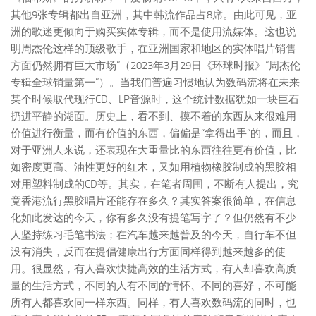
其他9张专辑都出自亚洲，其中韩流作品占8席。由此可见，亚
洲的歌迷更倾向于购买实体专辑，而不是使用流媒体。这也说
明周杰伦这样的顶级歌手，在亚洲国家和地区的实体唱片销售
方面仍然拥有巨大市场”（2023年3月29日《环球时报》“周杰伦
专辑全球销量第一”）。当我们普遍习惯地认为数码流将在未来
某个时候取代现行CD、LP音源时，这个统计数据犹如一块巨石
扔进平静的湖面。历史上，看不到、摸不着的东西从来很难用
价值进行衡量，而有价值的东西，偏偏是“拿得出手”的，而且，
对于亚洲人来说，还表现在大重量比的东西往往更有价值，比
如密度更高、油性更好的红木，又如用植物橡胶制成的黑胶相
对用塑料制成的CD等。其实，在笔者周围，不断有人提出，究
竟香港流行黑胶唱片还能存在多久？其实答案很简单，在信息
化如此发达的今天，你有多久没有提笔写字了？但仍然有不少
人坚持练习毛笔书法；在汽车越来越普及的今天，自行车不但
没有消失，反而在提倡健康出行方面同样得到越来越多的使
用。很显然，有人喜欢快捷高效的生活方式，有人却喜欢高质
量的生活方式，不同的人有不同的情怀、不同的喜好，不可能
所有人都喜欢同一样东西。同样，有人喜欢数码流的同时，也