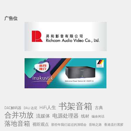
书架音箱
HiFi人生
古典
DAC解码器
DALI 达尼
合并功放
电源处理器
流媒体
线材
编余闲话
落地音箱
视听观点
那些年我们追过的演唱会
音响之路
香港流行黑胶
近期文章