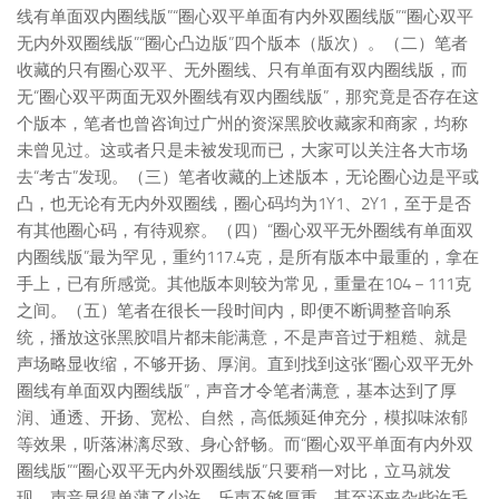
线有单面双内圈线版”“圈心双平单面有内外双圈线版”“圈心双平
无内外双圈线版”“圈心凸边版”四个版本（版次）。
（二）
笔者
收藏的只有圈心双平、无外圈线、只有单面有双内圈线版，而
无“圈心双平两面无双外圈线有双内圈线版”，那究竟是否存在这
个版本，笔者也曾咨询过广州的资深黑胶收藏家和商家，均称
未曾见过。这或者只是未被发现而已，大家可以关注各大市场
去“考古”发现。
（三）
笔者收藏的上述版本，无论圈心边是平或
凸，也无论有无内外双圈线，圈心码均为1Y1、2Y1，至于是否
有其他圈心码，有待观察。
（四）
“圈心双平无外圈线有单面双
内圈线版”最为罕见，重约117.4克，是所有版本中最重的，拿在
手上，已有所感觉。其他版本则较为常见，重量在104－111克
之间。
（五）
笔者在很长一段时间内，即便不断调整音响系
统，播放这张黑胶唱片都未能满意，不是声音过于粗糙、就是
声场略显收缩，不够开扬、厚润。直到找到这张“圈心双平无外
圈线有单面双内圈线版”，声音才令笔者满意，基本达到了厚
润、通透、开扬、宽松、自然，高低频延伸充分，模拟味浓郁
等效果，听落淋漓尽致、身心舒畅。而“圈心双平单面有内外双
圈线版”“圈心双平无内外双圈线版”只要稍一对比，立马就发