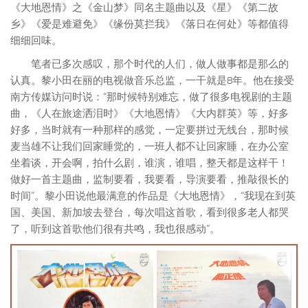
《大地恩情》之《金山梦》同名主题曲以及《星》《第二故
乡》《爱是难避免》《缘份莫拦我》《落日在何处》等都值得
细细回味。
笔者已多次感叹，那个时代的人们，做人做事都是那么的
认真。黎小田在丽的电视做音乐总监，一干就是8年。他在接受
南方传媒访问时说：“那时候特别难忘，做了很多电视剧的主题
曲，《人在旅途洒泪时》《大地恩情》《大内群英》等，好多
好多，当时就有一种那样的感觉，一定要拼过无线台，那时候
麦当雄不让我们回家睡觉的，一班人都不让回家睡，在办公室
坐着谈，开会啊，拍什么剧，谁演，谁唱，整天都是这样干！
做好一首主题曲，监制要看，我要看，导演要看，推敲很长的
时间”。黎小田说他最满意的作品是《大地恩情》，“我现在到英
国、美国、新加坡去登台，每次唱这首歌，看到很多老人都哭
了，听到这首歌他们很有共鸣，我也很感动”。