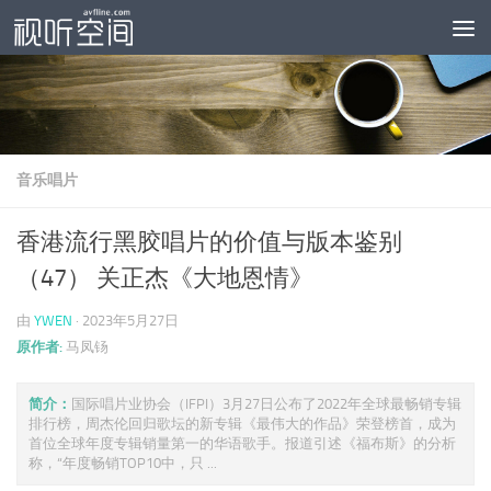
跳至内容
音乐唱片
香港流行黑胶唱片的价值与版本鉴别
（47） 关正杰《大地恩情》
由
YWEN
·
2023年5月27日
原作者:
马凤钖
简介：
国际唱片业协会（IFPI）3月27日公布了2022年全球最畅销专辑
排行榜，周杰伦回归歌坛的新专辑《最伟大的作品》荣登榜首，成为
首位全球年度专辑销量第一的华语歌手。报道引述《福布斯》的分析
称，“年度畅销TOP10中，只 ...