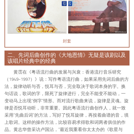
封套
二、先词后曲创作的《大地恩情》无疑是该剧以及
该唱片经典中的经典
黄霑在《粤语流行曲的发展与兴衰：香港流行音乐研究
（1949-1997）》说：写作粤语流行曲，如果采用先词后曲的方
法，旋律动听与否，悦耳与否，完全取决于歌词本身的字。换
句话说，歌词的字，限死了旋律进行，完全不能变不能动，一
变动马上出现“倒字”情形。而对流行歌曲来说，旋律是灵魂。旋
律是否悦耳动听，非常重要。因此粤语流行曲创作人，就一致
采用“先曲后词”的方法，写好了悦耳旋律，再按着曲谱的音，填
上歌词。这样的操作方法，比较容易求得歌和词两者俱佳的作
品。黄志华曾采访卢国沾，“最近我重看你太太办的《歌星与