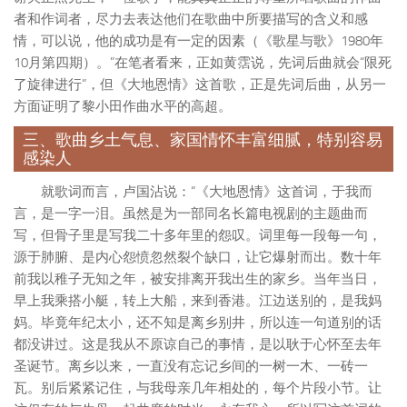
者和作词者，尽力去表达他们在歌曲中所要描写的含义和感
情，可以说，他的成功是有一定的因素（《歌星与歌》1980年
10月第四期）。”在笔者看来，正如黄霑说，先词后曲就会“限死
了旋律进行”，但《大地恩情》这首歌，正是先词后曲，从另一
方面证明了黎小田作曲水平的高超。
三、歌曲乡土气息、家国情怀丰富细腻，特别容易
感染人
就歌词而言
，卢国沾说：“《大地恩情》这首词，于我而
言，是一字一泪。虽然是为一部同名长篇电视剧的主题曲而
写，但骨子里是写我二十多年里的怨叹。词里每一段每一句，
源于肺腑、是内心怨愤忽然裂个缺口，让它爆射而出。数十年
前我以稚子无知之年，被安排离开我出生的家乡。当年当日，
早上我乘搭小艇，转上大船，来到香港。江边送别的，是我妈
妈。毕竟年纪太小，还不知是离乡别井，所以连一句道别的话
都没讲过。这是我从不原谅自己的事情，是以耿于心怀至去年
圣诞节。离乡以来，一直没有忘记乡间的一树一木、一砖一
瓦。别后紧紧记住，与我母亲几年相处的，每个片段小节。让