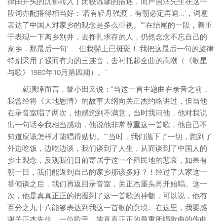
律由开头的沉郁转入了比较温馨的描述，而卢国沾先生在这一
段词亦配搭得相当好：‘若有轻舟强渡，有朝必定再返…’，词意
表达了中国人对家乡的观念是多么重视。”“在结尾的一段，着重
于表现一下离乡别井，去挣扎求存的人，仍然念念不忘自己的
家乡，那最后一句‘……但我鬓上已斑斑！’我把这最后一句的旋律
特别采用了强而有力的三连音，去衬托起全曲的高潮（《歌星
与歌》1980年10月第四期）。”
就演绎而言
，黎小田又说：“当这一首主题曲在录音之前，
我曾经将《大地恩情》的故事大纲向关正杰约略讲过，但当他
在录音室唱了两次，他感觉到不满意，当时我问他，他对我说
出一句话令我相当感动，他说他非常尊重这一首歌，他自己不
知道应该怎样才能唱得贴切。”“当时，我们抛下了一切，跑到了
外边吃饭，边吃边谈，我们谈到了人生，从而谈到了中国人的
乡土观念，反观我们目前寄居于这一个殖民地的悲哀，如果有
朝一日，我们能返到自己的家乡那该多好？！经过了大家这一
番倾谈之后，我们再返回录音室，关正杰重头再开始唱。这一
次，他是真真正正的把握到了这一首歌的神髓，可以说，他有
百分之九十八能够表达到我这一首歌的意境。在这里，我要感
谢关正杰先生，一位歌手，能真真正正的尊重所唱歌曲的作曲