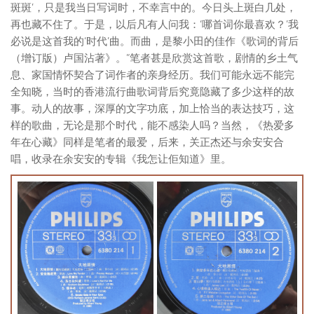
斑斑’，只是我当日写词时，不幸言中的。今日头上斑白几处，
再也藏不住了。于是，以后凡有人问我：‘哪首词你最喜欢？’我
必说是这首我的‘时代’曲。而曲，是黎小田的佳作《歌词的背后
（增订版）卢国沾著》。”笔者甚是欣赏这首歌，剧情的乡土气
息、家国情怀契合了词作者的亲身经历。我们可能永远不能完
全知晓，当时的香港流行曲歌词背后究竟隐藏了多少这样的故
事。动人的故事，深厚的文字功底，加上恰当的表达技巧，这
样的歌曲，无论是那个时代，能不感染人吗？当然，《热爱多
年在心藏》同样是笔者的最爱，后来，关正杰还与余安安合
唱，收录在余安安的专辑《我怎让佢知道》里。