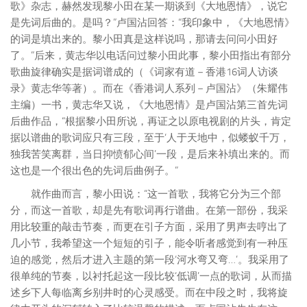
歌》杂志，赫然发现黎小田在某一期谈到《大地恩情》，说它
是先词后曲的。是吗？”卢国沾回答：“我印象中，《大地恩情》
的词是填出来的。黎小田真是这样说吗，那请去问问小田好
了。”后来，黄志华以电话问过黎小田此事，黎小田指出有部分
歌曲旋律确实是据词谱成的（《词家有道－香港16词人访谈
录》黄志华等著）。而在《香港词人系列－卢国沾》（朱耀伟
主编）一书，黄志华又说，《大地恩情》是卢国沾第三首先词
后曲作品，“根据黎小田所说，再证之以原电视剧的片头，肯定
据以谱曲的歌词应只有三段，至于‘人于天地中，似蝼蚁千万，
独我苦笑离群，当日抑愤郁心间’一段，是后来补填出来的。而
这也是一个很出色的先词后曲例子。”
就作曲而言
，黎小田说：“这一首歌，我将它分为三个部
分，而这一首歌，却是先有歌词再行谱曲。在第一部份，我采
用比较重的敲击节奏，而更在引子方面，采用了男声去哼出了
几小节，我希望这一个短短的引子，能令听者感觉到有一种压
迫的感觉，然后才进入主题的第一段‘河水弯又弯…’。我采用了
很单纯的节奏，以衬托起这一段比较‘低调’一点的歌词，从而描
述乡下人每临离乡别井时的心灵感受。而在中段之时，我将旋