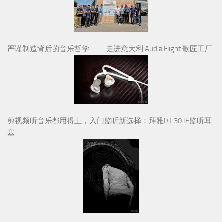
严谨制造背后的音乐哲学——走进意大利 Audia Flight 歌匠工厂
剪视频听音乐都用得上，入门监听新选择：拜雅DT 30 IE监听耳
塞