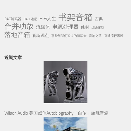
书架音箱
HiFi人生
古典
DAC解码器
DALI 达尼
合并功放
电源处理器
流媒体
线材
编余闲话
落地音箱
视听观点
那些年我们追过的演唱会
音响之路
香港流行黑胶
近期文章
Wilson Audio 美国威信Autobiography「自传」旗舰音箱