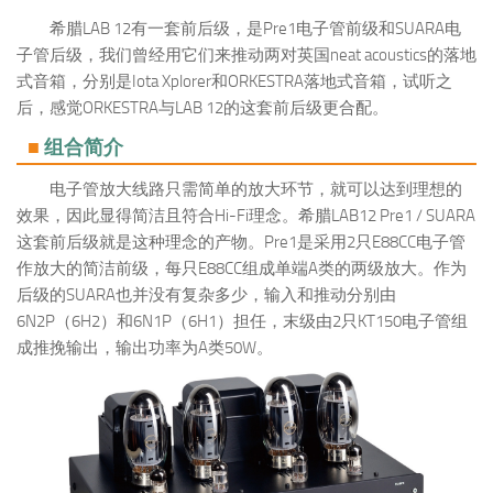
希腊LAB 12有一套前后级，是Pre1电子管前级和SUARA电
子管后级，我们曾经用它们来推动两对英国neat acoustics的落地
式音箱，分别是Iota Xplorer和ORKESTRA落地式音箱，试听之
后，感觉ORKESTRA与LAB 12的这套前后级更合配。
■
组合简介
电子管放大线路只需简单的放大环节，就可以达到理想的
效果，因此显得简洁且符合Hi-Fi理念。希腊LAB12 Pre1 / SUARA
这套前后级就是这种理念的产物。Pre1是采用2只E88CC电子管
作放大的简洁前级，每只E88CC组成单端A类的两级放大。作为
后级的SUARA也并没有复杂多少，输入和推动分别由
6N2P（6H2）和6N1P（6H1）担任，末级由2只KT150电子管组
成推挽输出，输出功率为A类50W。