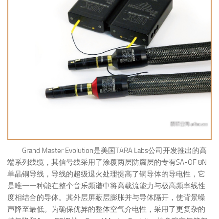
Grand Master Evolution是美国TARA Labs公司开发推出的高
端系列线缆，其信号线采用了涂覆两层防腐层的专有SA-OF 8N
单晶铜导线，导线的超级退火处理提高了铜导体的导电性，它
是唯一一种能在整个音乐频谱中将高载流能力与极高频率线性
度相结合的导体。其外层屏蔽层膨胀并与导体隔开，使背景噪
声降至最低。为确保优异的整体空气介电性，采用了更复杂的