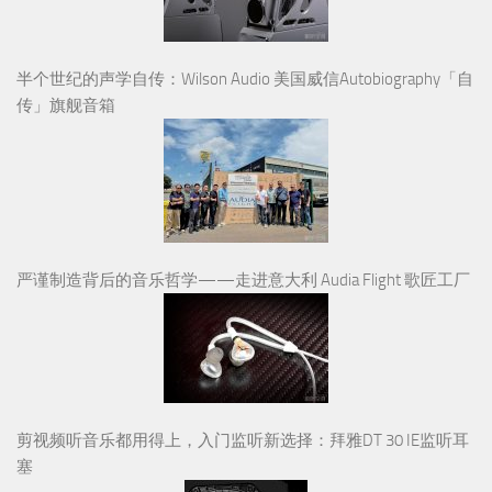
半个世纪的声学自传：Wilson Audio 美国威信Autobiography「自
传」旗舰音箱
严谨制造背后的音乐哲学——走进意大利 Audia Flight 歌匠工厂
剪视频听音乐都用得上，入门监听新选择：拜雅DT 30 IE监听耳
塞