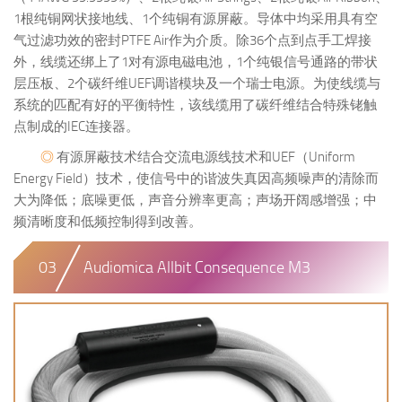
1根纯铜网状接地线、1个纯铜有源屏蔽。导体中均采用具有空
气过滤功效的密封PTFE Air作为介质。除36个点到点手工焊接
外，线缆还绑上了1对有源电磁电池，1个纯银信号通路的带状
层压板、2个碳纤维UEF调谐模块及一个瑞士电源。为使线缆与
系统的匹配有好的平衡特性，该线缆用了碳纤维结合特殊铑触
点制成的IEC连接器。
◎
有源屏蔽技术结合交流电源线技术和UEF（Uniform
Energy Field）技术，使信号中的谐波失真因高频噪声的清除而
大为降低；底噪更低，声音分辨率更高；声场开阔感增强；中
频清晰度和低频控制得到改善。
03
Audiomica Allbit Consequence M3