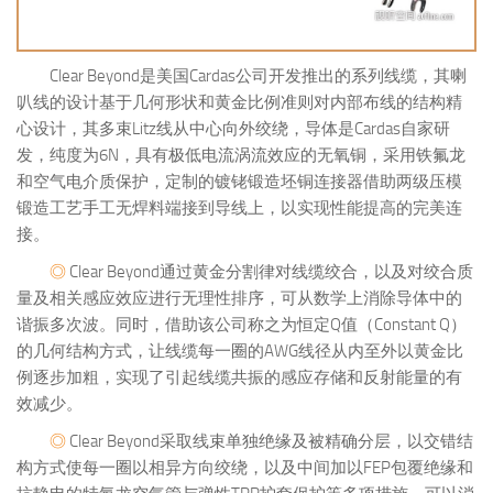
Clear Beyond是美国Cardas公司开发推出的系列线缆，其喇
叭线的设计基于几何形状和黄金比例准则对内部布线的结构精
心设计，其多束Litz线从中心向外绞绕，导体是Cardas自家研
发，纯度为6N，具有极低电流涡流效应的无氧铜，采用铁氟龙
和空气电介质保护，定制的镀铑锻造坯铜连接器借助两级压模
锻造工艺手工无焊料端接到导线上，以实现性能提高的完美连
接。
◎
Clear Beyond通过黄金分割律对线缆绞合，以及对绞合质
量及相关感应效应进行无理性排序，可从数学上消除导体中的
谐振多次波。同时，借助该公司称之为恒定Q值（Constant Q）
的几何结构方式，让线缆每一圈的AWG线径从内至外以黄金比
例逐步加粗，实现了引起线缆共振的感应存储和反射能量的有
效减少。
◎
Clear Beyond采取线束单独绝缘及被精确分层，以交错结
构方式使每一圈以相异方向绞绕，以及中间加以FEP包覆绝缘和