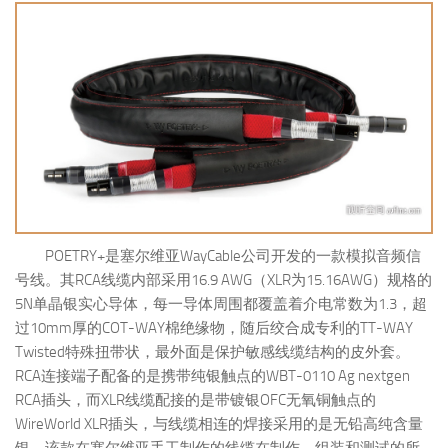
POETRY+是塞尔维亚WayCable公司开发的一款模拟音频信
号线。其RCA线缆内部采用16.9 AWG（XLR为15.16AWG）规格的
5N单晶银实心导体，每一导体周围都覆盖着介电常数为1.3，超
过10mm厚的COT-WAY棉绝缘物，随后绞合成专利的TT-WAY
Twisted特殊扭带状，最外面是保护敏感线缆结构的皮外套。
RCA连接端子配备的是携带纯银触点的WBT-0110 Ag nextgen
RCA插头，而XLR线缆配接的是带镀银OFC无氧铜触点的
WireWorld XLR插头，与线缆相连的焊接采用的是无铅高纯含量