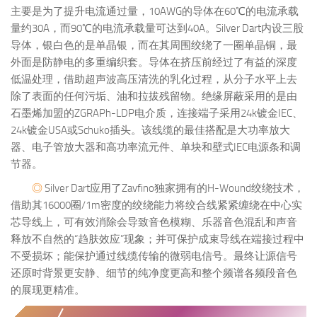
主要是为了提升电流通过量，10AWG的导体在60℃的电流承载
量约30A，而90℃的电流承载量可达到40A。Silver Dart内设三股
导体，银白色的是单晶银，而在其周围绞绕了一圈单晶铜，最
外面是防静电的多重编织套。导体在挤压前经过了有益的深度
低温处理，借助超声波高压清洗的乳化过程，从分子水平上去
除了表面的任何污垢、油和拉拔残留物。绝缘屏蔽采用的是由
石墨烯加盟的ZGRAPh-LDP电介质，连接端子采用24k镀金IEC、
24k镀金USA或Schuko插头。该线缆的最佳搭配是大功率放大
器、电子管放大器和高功率流元件、单块和壁式IEC电源条和调
节器。
◎
Silver Dart应用了Zavfino独家拥有的H-Wound绞绕技术，
借助其16000圈/1m密度的绞绕能力将绞合线紧紧缠绕在中心实
芯导线上，可有效消除会导致音色模糊、乐器音色混乱和声音
释放不自然的“趋肤效应”现象；并可保护成束导线在端接过程中
不受损坏；能保护通过线缆传输的微弱电信号。最终让源信号
还原时背景更安静、细节的纯净度更高和整个频谱各频段音色
的展现更精准。