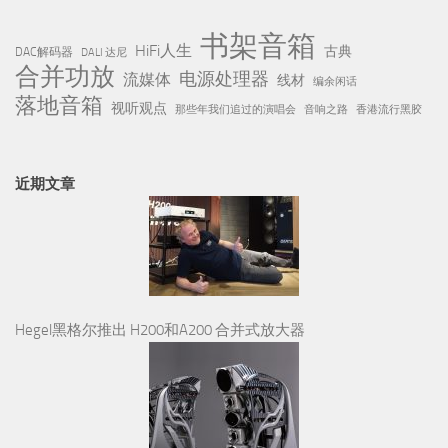
书架音箱
HiFi人生
古典
DAC解码器
DALI 达尼
合并功放
电源处理器
流媒体
线材
编余闲话
落地音箱
视听观点
那些年我们追过的演唱会
音响之路
香港流行黑胶
近期文章
Hegel黑格尔推出 H200和A200 合并式放大器