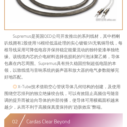
Supremus是英国QED公司开发推出的系列线材，其中档喇
叭线拥有2股使用16根经低温处理的实心镀银5N无氧铜导线，每
根导线采用可降低电容并保持稳定能量流动的独特瓷漆单独绝
缘。该线缆内芯的介电材料选择低损耗的PE泡沫聚乙烯，导体
包裹在内芯周围。Supremus具有持久稳固控制超低电阻的本
领，以致线缆与音响系统的扬声器和放大器的电气参数能够完
好地匹配。
◎
X-Tube技术借助空心管状导体几何结构的创建，及使用
围绕空芯排列的独立绝缘绞合线，可以有效阻止高频信号随音
调的提升而被迫向导体的外部传播，使导体可用横截面积越来
越少，从而不利于高频保真度保持的“趋肤效应”弊端。
02
Cardas Clear Beyond