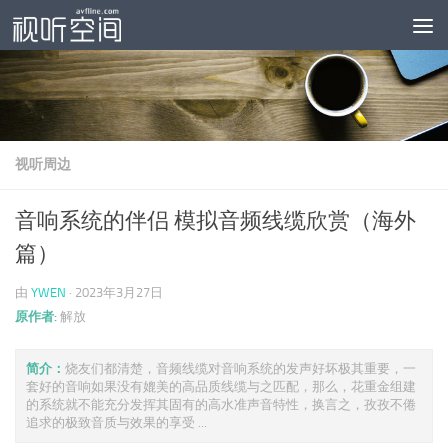
跳至内容
视听周边
音响系统的伴侣 模拟音频线缆欣赏（海外
篇）
由
YWEN
·
2023年3月27日
原作者:
解放
简介：
烧友们都清楚，音频线缆对音响系统的发声好坏极其重要，一
套好的音响如果没有媲美的高品质线缆与之匹配，那么，花重金组建
的系统就不能充分发挥其固有的高水准声音特性，换言之，孜孜不倦
追求的极致音质与效果的享受 ...