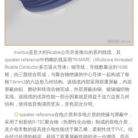
Invictus是意大利Ricable公司开发推出的系列线缆，其
speaker reference中档喇叭线采用7N MARC（Multicore Annealed
Ricable Conductor多芯退火导体）铜导线，导线数量达到1038
根，由三股绞合而成，与聚合物绝缘的中心导体一起构成了每
根7.6mm2的六边形几何结构。该线缆内部采用双重屏蔽，内层
屏蔽由铝、磨砂和镁混合物完成，外层屏蔽由铜、镀锡编织物
实现。该线缆的优异性能一部分因素就是得益于这六边形几何
结构，使得低音饱满而坚实，音色层次分明。
◎
speaker reference在电介质和非电介质的绝缘与屏蔽中，
采用了创新的R-TEC聚合物（热塑性化合物）制成的双电介质，
其介电常数的提高使介电性能优于聚乙烯，柔韧性优于PVC。结
合经过处理的棉花，获得了双重屏蔽性能的进一步增强，而不