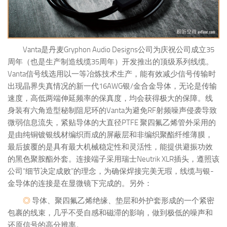
Vanta是丹麦Gryphon Audio Designs公司为庆祝公司成立35
周年（也是生产制造线缆35周年）开发推出的顶级系列线缆。
Vanta信号线选用以一等冶炼技术生产，能有效减少信号传输时
出现晶界失真情况的新一代16AWG银/金合金导体，无论是传输
速度，高低两端伸延频率的保真度，均会获得极大的保障。线
身装有六角造型秘制阻尼环的Vanta为避免RF射频噪声侵袭导致
微弱信息流失，紧贴导体的大直径PTFE 聚四氟乙烯管外采用的
是由纯铜镀银线材编织而成的屏蔽层和非编织聚酯纤维薄膜，
最后披覆的是具有最大机械稳定性和灵活性，能提供避振功效
的黑色聚胺酯外套。连接端子采用瑞士Neutrik XLR插头，遵照该
公司“细节决定成败”的理念，为确保焊接完美无瑕，线缆与银-
金导体的连接是在显微镜下完成的。另外：
◎
导体、聚四氟乙烯绝缘、垫层和外护套形成的一个紧密
包裹的线束，几乎不受自感和磁滞的影响，做到极低的噪声和
还原信号的高分辨率。