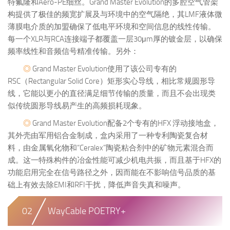
特氟隆和Aero-PE细丝。Grand Master Evolution的多腔空气管架
构提供了极佳的频宽扩展及与环境中的空气隔绝，其LMF液体微
薄膜电介质的加盟确保了低电平环境和空间信息的线性传输。
每一个XLR与RCA连接端子都覆盖一层30μm厚的镀金层，以确保
频率线性和音频信号精准传输。另外：
◎
Grand Master Evolution使用了该公司专有的
RSC（Rectangular Solid Core）矩形实心导线，相比常规圆形导
线，它能以更小的直径满足细节传输的质量，而且不会出现类
似传统圆形导线易产生的高频损耗现象。
◎
Grand Master Evolution配备2个专有的HFX 浮动接地盒，
其外壳由军用铝合金制成，盒内采用了一种专利陶瓷复合材
料，由金属氧化物和“Ceralex”陶瓷粘合剂中的矿物元素混合而
成。这一特殊构件的冶金性能可减少机电共振，而且基于HFX的
功能启用完全在信号路径之外，因而能在不影响信号品质的基
础上有效去除EMI和RFI干扰，降低声音失真和噪声。
02
WayCable POETRY+