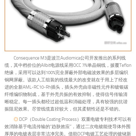
Consequence M3是波兰Audiomica公司开发推出的系列线
缆，其中档价位的Allbit电源线采用OCC 7N单晶铜线，披覆Teflon
绝缘，采用可以达到100%完全屏蔽外部电磁波效果的多层编织
铜网屏蔽。该款人工组装的线缆最大的改变就在于用上了经改
进的全新AML-RC10-Rh插头，插头外壳由非磁性元件和镀银碳
纤维编织物制成，基于外壳共振的有效抑制，使得信号传输清
晰稳定。每一插头都经过超低温和消磁处理，具有较强的抗谐
振阻尼效果。尽管线缆直径较大，但其柔韧性还是不错的。
◎
DCP（Double Coating Process）双重电镀专利技术可以有
效消除基于电流传输的“趋肤效应”，通过二次电镀能使导体外围
厚厚的电镀表层非常洁净完美。借助DCP电镀工艺处理的镀铑新