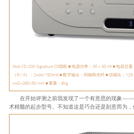
Atoll CD-200 Signature CD唱机 ■ 电源功率：30 + 30 VA 
（N / A）：24bit/192kHz ■ 数字输出：同轴和光纤 ■ 信噪比：129 d
440×280×90 mm ■ 重量：8kg
在开始评测之前我发现了一个有意思的现象——《音
术精髓的起步型号。不知道这是巧合还是刻意而为，