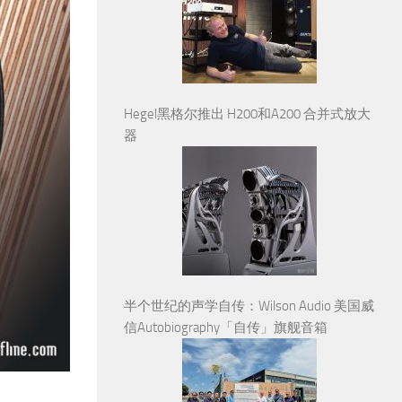
Hegel黑格尔推出 H200和A200 合并式放大
器
半个世纪的声学自传：Wilson Audio 美国威
信Autobiography「自传」旗舰音箱