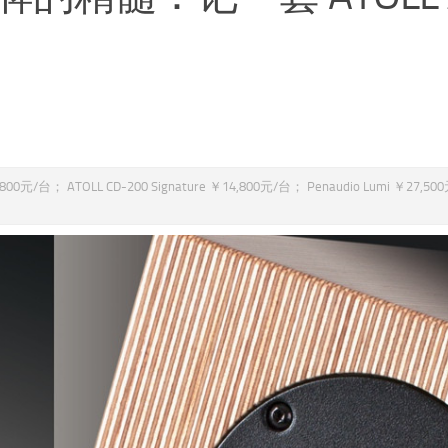
/台； ATOLL CD-200 Signature ￥14,800元/台； Penaudio Lumi ￥27,5