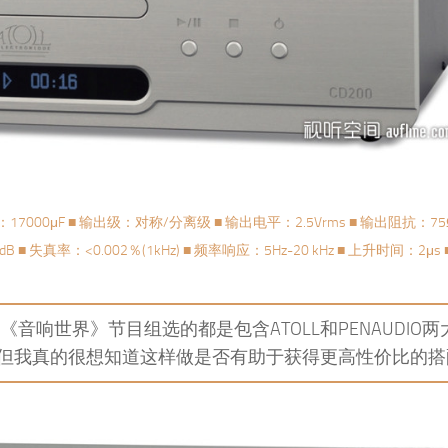
■ 电容总量：17000μF ■ 输出级：对称/分离级 ■ 输出电平：2.5Vrms ■ 输出阻抗：7
B ■ 失真率：<0.002％(1kHz) ■ 频率响应：5Hz-20 kHz ■ 上升时间：2μs
响世界》节目组选的都是包含ATOLL和PENAUDIO两
但我真的很想知道这样做是否有助于获得更高性价比的搭