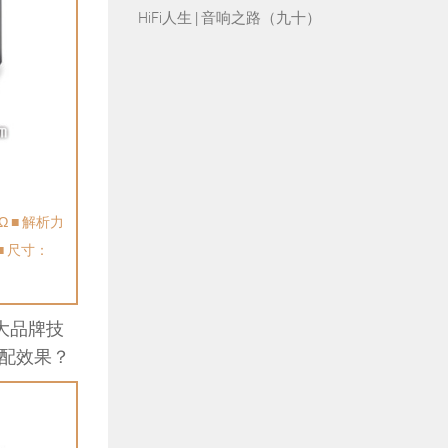
HiFi人生 | 音响之路（九十）
5Ω ■ 解析力
 ■ 尺寸：
大品牌技
配效果？