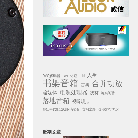
HiFi人生
DAC解码器
DALI 达尼
书架音箱
合并功放
古典
电源处理器
流媒体
线材
编余闲话
落地音箱
视听观点
那些年我们追过的演唱会
音响之路
香港流行黑胶
近期文章