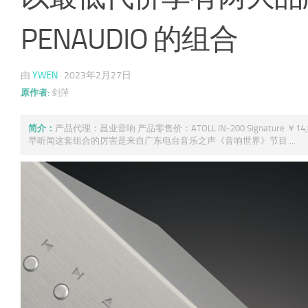
PENAUDIO 的组合
由
YWEN
·
2023年2月27日
原作者:
剑萍
简介：
产品代理：昌业音响 产品零售价：ATOLL IN-200 Signature ￥14,800元
早听闻这套组合的厉害是来自广东电台音乐之声《音响世界》节目 ...