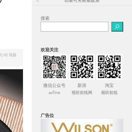
访柴可夫斯基故居
搜索
欢迎关注
00元/对 我最
微信公众号
新浪
淘宝
avfline
视听前线网
视听前线
广告位