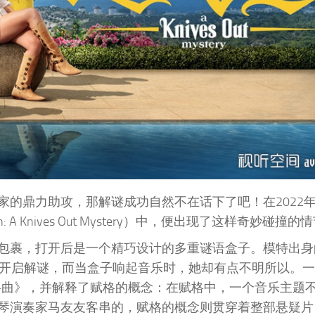
家的鼎力助攻，那解谜成功自然不在话下了吧！在2022
A Knives Out Mystery）中，便出现了这样奇妙碰撞的
包裹，打开后是一个精巧设计的多重谜语盒子。模特出身
裹后立马开启解谜，而当盒子响起音乐时，她却有点不明所以。
赋格曲》，并解释了赋格的概念：在赋格中，一个音乐主题
琴演奏家马友友客串的，赋格的概念则贯穿着整部悬疑片