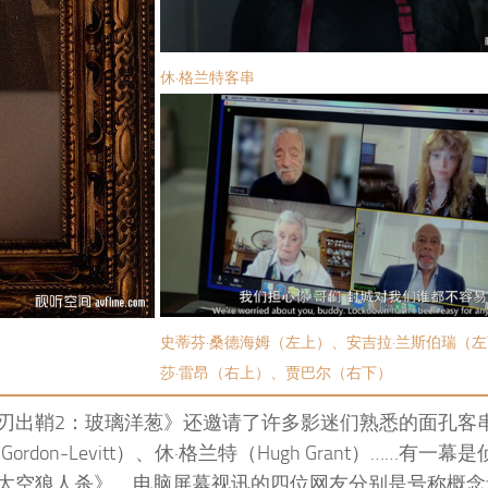
休·格兰特客串
史蒂芬·桑德海姆（左上）、安吉拉·兰斯伯瑞（
莎·雷昂（右上）、贾巴尔（右下）
刃出鞘2：玻璃洋葱》还邀请了许多影迷们熟悉的面孔客串
Gordon-Levitt）、休·格兰特（Hugh Grant）……有一
太空狼人杀》，电脑屏幕视讯的四位网友分别是号称概念