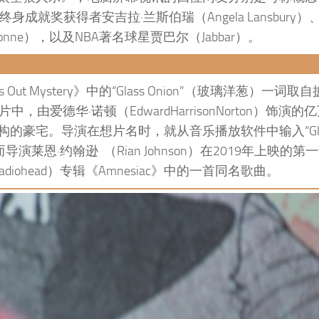
卡终身成就奖获得者安吉拉·兰斯伯瑞（Angela Lansbury
onne），以及NBA著名球星贾巴尔（Jabbar）。
es Out Mystery》中的“Glass Onion”（玻璃洋葱）一词
片中，由爱德华·诺顿（EdwardHarrisonNorton）饰演
豪宅。导演在想片名时，就从音乐播放软件中输入“Gla
而导演莱恩·约翰逊 （Rian Johnson）在2019年上映的
diohead）专辑《Amnesiac》中的一首同名歌曲。