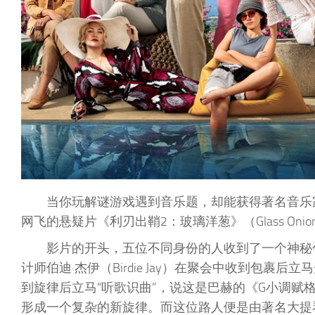
当你玩解谜游戏遇到音乐题，却能获得著名音乐
网飞的悬疑片《利刃出鞘2：玻璃洋葱》（Glass Onion: 
影片的开头，五位不同身份的人收到了一个神秘
计师伯迪·杰伊（Birdie Jay）在聚会中收到包
到旋律后立马“听歌识曲”，说这是巴赫的《G小调
形成一个复杂的新旋律。而这位路人便是由著名大提