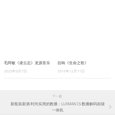
毛阿敏《凌云志》龙源音乐
拉响《生命之歌》
2025年9月7日
2015年12月11日
下一篇
新瓶装新酒 时尚实用的数播：LUXMAN C5 数播解码前级
一体机
上一篇
极致精确，石破天惊：《阿姐鼓》25周年UHQLP 45转极
致限量版黑胶唱片