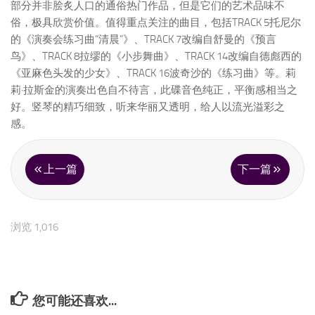
部分并非脍炙人口的通俗热门作品，但是它们的艺术品味不
俗，极具欣赏价值。值得重点关注的曲目，包括TRACK 5托尼尔
的《演奏会练习曲“清晨”》、TRACK 7改编自舒曼的《预言
鸟》、TRACK 8拉缪的《小步舞曲》、TRACK 14改编自德彪西的
《亚麻色头发的少女》、TRACK 16波奇沙的《练习曲》等。莉
莉·拉斯金的演奏出色自不待言，此碟音色纯正，平衡感相当之
好。竖琴的精巧细致，听来华丽又透明，给人以流光溢彩之
感。
上一篇
下一篇
浏览 1,016
您可能还喜欢...