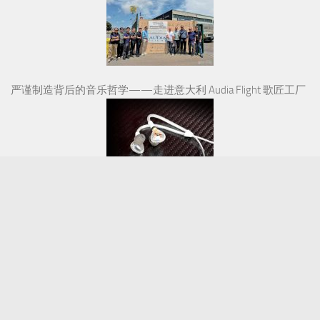
严谨制造背后的音乐哲学——走进意大利 Audia Flight 歌匠工厂
剪视频听音乐都用得上，入门监听新选择：拜雅DT 30 IE监听耳
塞
HiFi人生 | 音响之路（九十）