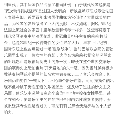
到当代，其中法国作品占据了相当比例。由于现代竖琴也就是
“双次动作踏板竖琴”是法国人发明的，所以竖琴顺理成章让法国
人青眼有加。近两百年来法国作曲家为它创作了大量优美的作
品，为竖琴的发展做出了巨大的贡献。不仅如此，据说19世纪
法国上流社会的家庭中竖琴数量和钢琴一样多，这些都奠定了
现代竖琴演奏中的法国传统。此碟曲目担任主奏的莉莉·拉斯
金，也是20世纪一位传奇性的女性竖琴大师。早在上世纪初，
国际乐坛上也曾爆发过一场“性别战争”。当时巴黎歌剧院的管弦
乐团里出现了一位女性的身影，这位名为莉莉·拉斯金的竖琴家
的出现岂止是歌剧院历史上的第一次，即便在整个世界交响乐
团的演奏史上恐怕也属“开天辟地”的头一遭。因为当时虽有极少
数演奏钢琴或小提琴的知名女性独奏家走上了音乐会舞台，但
乐团仍由男性“一统天下”，不论哪个器乐声部。莉莉·拉斯金的出
现不但冲破了男性垄断的乐团堡垒，还反转了过往的沙文主义
局面，使乐队中竖琴演奏这个席位牢牢地掌控在女性手里。甚
至在如今，要是乐团里的竖琴声部全部由男性演奏者把持，会
被质疑其专业性是否过关，可见莉莉·拉斯金无远弗届的个人影
响力。