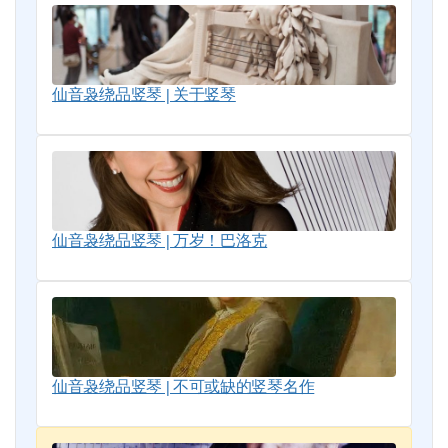
仙音袅绕品竖琴 | 关于竖琴
仙音袅绕品竖琴 | 万岁！巴洛克
仙音袅绕品竖琴 | 不可或缺的竖琴名作