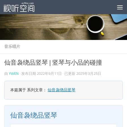
跳至内容
音乐唱片
仙音袅绕品竖琴 | 竖琴与小品的碰撞
由
YWEN
· 发布日期
2022年9月11日
· 已更新
2025年3月25日
本篇属于 系列文章：
仙音袅绕品竖琴
仙音袅绕品竖琴