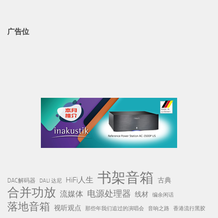
书架音箱
HiFi人生
古典
DAC解码器
DALI 达尼
合并功放
电源处理器
流媒体
线材
编余闲话
落地音箱
视听观点
那些年我们追过的演唱会
音响之路
香港流行黑胶
近期文章