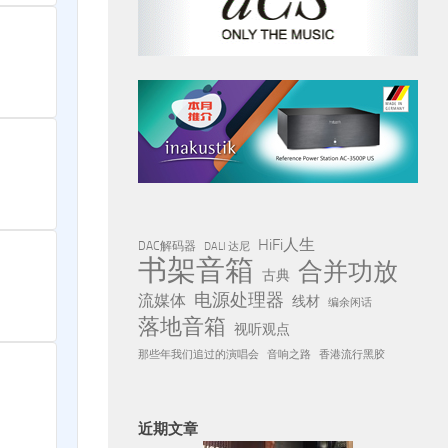
HiFi人生
DAC解码器
DALI 达尼
书架音箱
合并功放
古典
电源处理器
流媒体
线材
编余闲话
落地音箱
视听观点
那些年我们追过的演唱会
音响之路
香港流行黑胶
近期文章