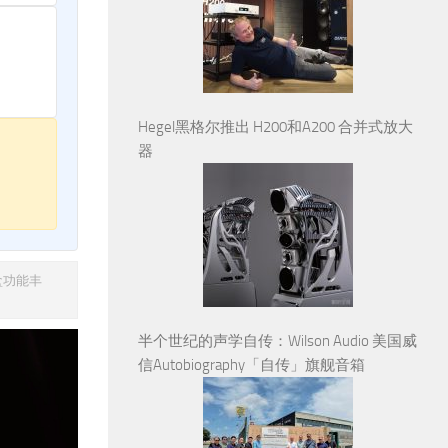
Hegel黑格尔推出 H200和A200 合并式放大
器
盒功能丰
半个世纪的声学自传：Wilson Audio 美国威
信Autobiography「自传」旗舰音箱