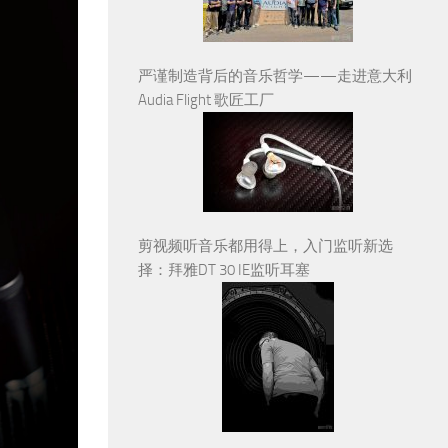
严谨制造背后的音乐哲学——走进意大利
Audia Flight 歌匠工厂
剪视频听音乐都用得上，入门监听新选
择：拜雅DT 30 IE监听耳塞