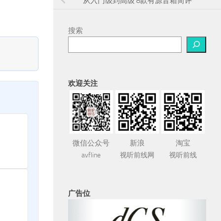
从入门级到高级 8款有源音箱简评
搜索
欢迎关注
微信公众号
新浪
淘宝
avfline
视听前线网
视听前线
广告位