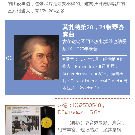
的比较里边，这张唱片是最要不得的。这两张日德版唱片的
区别相当大，有15%-20%之多！
莫扎特第20，21钢琴协
奏曲
古尔达钢琴 阿巴多指挥维也纳爱
乐 DG 1975年录音
06
■ 录音：1974年9月，维也纳 ■ 制
作人：Rainer Brock ■ 录音师：
Günter Hermanns ■ 发行、德国压
片：Polydor International GmbH ■ 日
本压片：Polydor K.K.
> 德：DG2530548，
DG415842-1 G GA
（再版）录音效果好。真实，
细节丰富。现场感好，尤其是钢