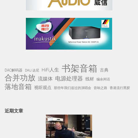
书架音箱
HiFi人生
古典
DAC解码器
DALI 达尼
合并功放
电源处理器
流媒体
线材
编余闲话
落地音箱
视听观点
那些年我们追过的演唱会
音响之路
香港流行黑胶
近期文章