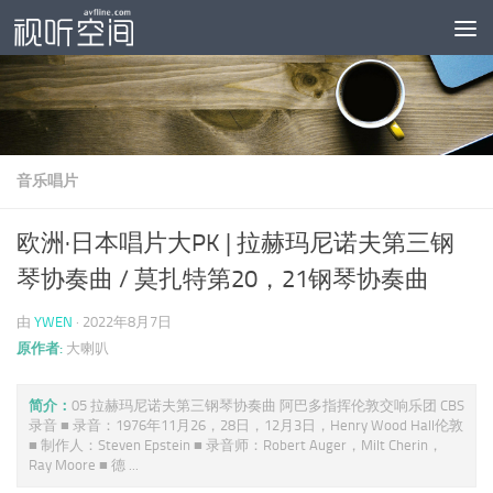
跳至内容
音乐唱片
欧洲·日本唱片大PK | 拉赫玛尼诺夫第三钢
琴协奏曲 / 莫扎特第20，21钢琴协奏曲
由
YWEN
·
2022年8月7日
原作者:
大喇叭
简介：
05 拉赫玛尼诺夫第三钢琴协奏曲 阿巴多指挥伦敦交响乐团 CBS
录音 ■ 录音：1976年11月26，28日，12月3日，Henry Wood Hall伦敦
■ 制作人：Steven Epstein ■ 录音师：Robert Auger，Milt Cherin，
Ray Moore ■ 德 ...