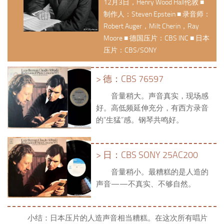
12月3日，Henry Wood Hall伦敦 ■
制作人：Steven Epstein ■ 录音师：
Robert Auger，Milt Cherin，Ray
Moore ■ 德国压片：CBS INC ■ 日本
压片：CBS/SONY
> 德：CBS 76597
音量稍大。声音真实，现场感
好。高低频延伸充分，有西方录音
的“生猛”感。钢琴共鸣好。
> 日：CBS SONY 25AC200
音量稍小。最糟糕的是人造的
声音——不真实、不够自然。
小结：日本压片的人造声音相当糟糕。在这次所有唱片