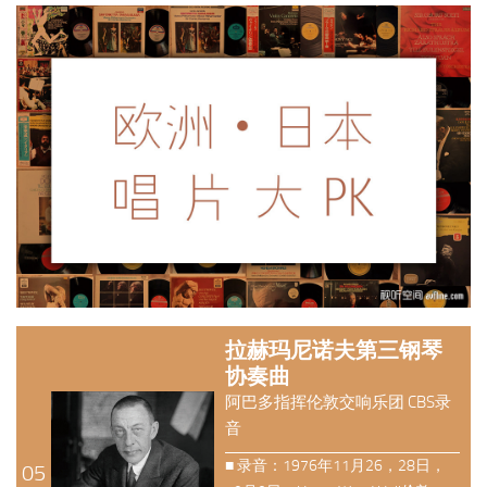
拉赫玛尼诺夫第三钢琴
协奏曲
阿巴多指挥伦敦交响乐团 CBS录
音
■ 录音：1976年11月26，28日，
05