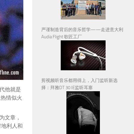
严谨制造背后的音乐哲学——走进意大利
Audia Flight 歌匠工厂
剪视频听音乐都用得上，入门监听新选
择：拜雅DT 30 IE监听耳塞
代他就是
上热情似火
为文章，
天时地利人和