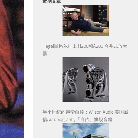
近期文章
Hegel黑格尔推出 H200和A200 合并式放大
器
半个世纪的声学自传：Wilson Audio 美国威
信Autobiography「自传」旗舰音箱