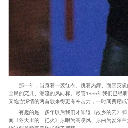
那一年，当身着一袭红衣、跳着热舞、面容英俊
全民的宠儿、潮流的风向标。尽管1986年我们已经
又饱含深情的两首歌来得更有冲击力，一时间费翔成
有趣的是，多年以后我们才知道《故乡的云》和
而《冬天里的一把火》原唱为高凌风、原曲为爱尔兰女子乐队