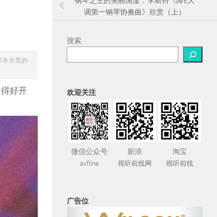
钢琴之王的美丽国度：李斯特《降E大
调第一钢琴协奏曲》欣赏（上）
搜索
《冬天里的
逗得好开
欢迎关注
微信公众号
新浪
淘宝
avfline
视听前线网
视听前线
广告位