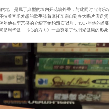
年火遍内地，是属于典型的墙内开花墙外香，与此同时台湾乐
一位怀揣着音乐梦想的歌手骑着摩托车亲自到各大唱片店送
年他在李宗盛的介绍下签约滚石唱片，1987年他的首
他就是周华健，《心的方向》一曲奠定了他阳光健康的形象