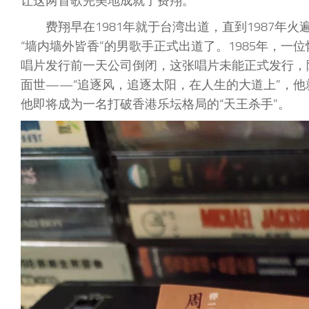
让这两首歌完美地成就了费翔。
费翔早在1981年就于台湾出道，直到1987
“墙内墙外皆香”的男歌手正式出道了。1985年，
唱片发行前一天公司倒闭，这张唱片未能正式发行，隔
面世——“追逐风，追逐太阳，在人生的大道上”，
他即将成为一名打破香港乐坛格局的“天王杀手”。