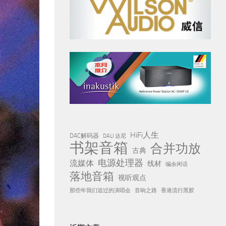
HiFi人生
DAC解码器
DALI 达尼
书架音箱
合并功放
古典
电源处理器
流媒体
线材
编余闲话
落地音箱
视听观点
那些年我们追过的演唱会
音响之路
香港流行黑胶