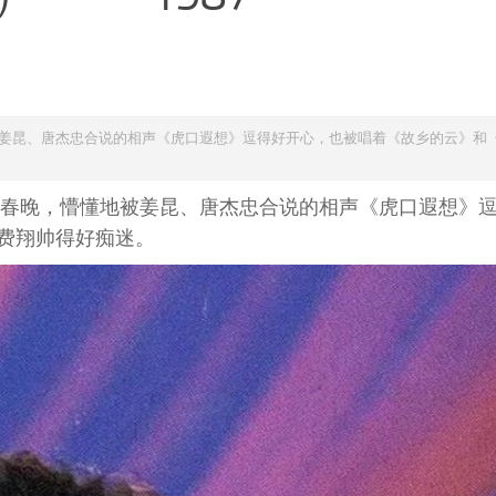
被姜昆、唐杰忠合说的相声《虎口遐想》逗得好开心，也被唱着《故乡的云》和
一次春晚，懵懂地被姜昆、唐杰忠合说的相声《虎口遐想》
费翔帅得好痴迷。