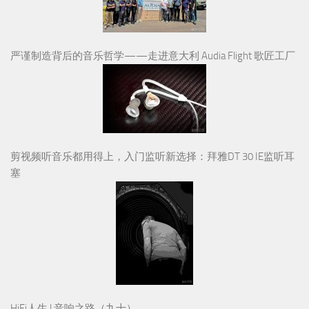
严谨制造背后的音乐哲学——走进意大利 Audia Flight 歌匠工厂
剪视频听音乐都用得上，入门监听新选择：拜雅DT 30 IE监听耳
塞
HiFi人生 | 音响之路（九十）