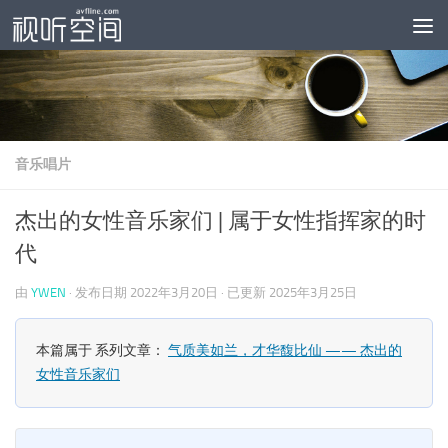
跳至内容
音乐唱片
杰出的女性音乐家们 | 属于女性指挥家的时
代
由
YWEN
· 发布日期
2022年3月20日
· 已更新
2025年3月25日
本篇属于 系列文章：
气质美如兰，才华馥比仙 —— 杰出的
女性音乐家们