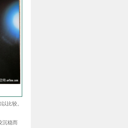
加以比较。
较沉稳而