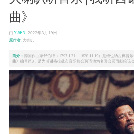
曲》
由
YWEN
·
2022年3月19日
原作者:
大喇叭
简介：
德国作曲家舒伯特（1797.1.31—1828.11.19）是维
曲》编号第8，是为感谢格拉兹市音乐协会聘请他为名誉会员而献给该会的 