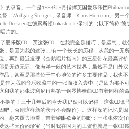
音。一个是1983年6月指挥英国爱乐乐团Philharmo
Wolfgang Stengel，录音师：Klaus Hiemann。另一
e Dresden在德累斯顿Lukaskirche录制的（以下简称“
两张唱片的。
到了爱乐版CD。买这张CD，在我完全是碰巧，是运气，就
张，是因为我的这张CD有一个长长的历程：从我的一无
，再到最近发现《企鹅唱片指南》的三星带花最高评价。
那是无边无际、像海洋一般的艺术世界，虽然不是门外汉
作品，甚至是那些位于中心地位的许多主要作品，我也不
只是作为我的音乐收藏中的一张而收入囊中（是因为那不
这和我的那张波利尼肖邦第一钢琴协奏曲CD有着同样的
金不换的！三十几年后的今天我仍然可以记得，这张CD盒
因吧，否则这样新的录音不会降价）。这样深的记忆是因
的、翻来覆去地看，带着望眼欲穿的期盼：一张张依次仔
受这些天价的珍宝（当时我在国内的工资也就是一张CD