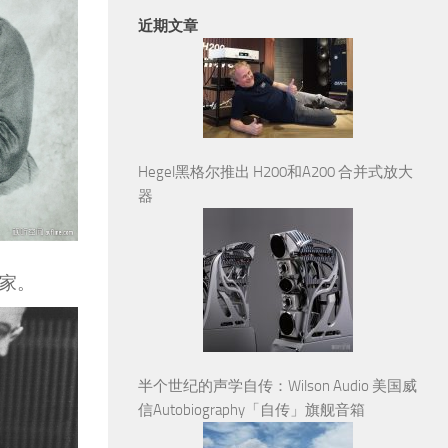
近期文章
Hegel黑格尔推出 H200和A200 合并式放大
器
曲家。
半个世纪的声学自传：Wilson Audio 美国威
信Autobiography「自传」旗舰音箱