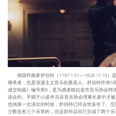
德国作曲家舒伯特（1797.1.31—1828.11.
继承者，也是浪漫主义音乐的奠基人。舒伯特作有9
成交响曲》编号第8，是为感谢格拉兹市音乐协会聘
该会的。手稿于40多年后在音乐协会理事长家中才被发
也纳第一次演出的时候，舒伯特已经去世多年了。交
少数也有三个乐章的，但这部作品却只完成了两个乐