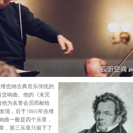
19）是维也纳古典音乐传统的
首交响曲。他的《未完
请他为名誉会员而献给
现，后于1865年在维
响曲一般是四个乐章，
章，第三乐章只留下了