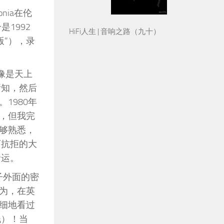
nia在伦
个是1992
HiFi人生 | 音响之路（九十）
德版”），录
像是天上
所知，然后
1980年
，但我完
够熟悉，
可抗拒的大
命运。
子外面的密
为，在英
细地看过
钱）！当