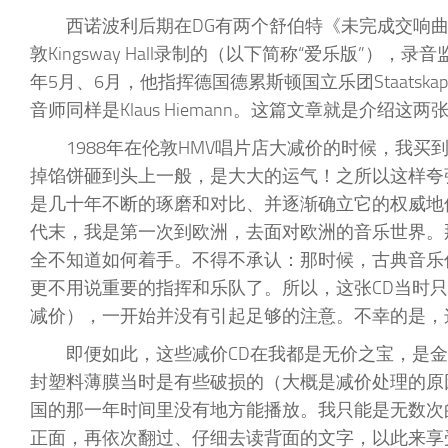
西诺波利后期在DG有两个舒伯特《未完成交响曲》的录
敦Kingsway Hall录制的（以下简称“爱乐版”），录音监督：
年5月、6月，他指挥德国德累斯顿国立乐团Staatskapell
音师同样是Klaus Hiemann。这篇文章就是介绍这
1988年在伦敦HMV唱片店大减价的时候，我买
掉馅饼砸到头上一般，是大大的运气！之所以这样夸
是几十年不断的琢磨和对比、并逐渐确立它的权威地位
代末，我是第一次到欧洲，去面对欧洲的音乐世界。
全不知道如何着手。不得不承认：那时候，古典音乐
更不用说重要的指挥和乐队了。所以，这张CD当时
减价），一开始并没有引起足够的注意。不幸的是，
即便如此，这些减价CD在我都是无价之宝，是
封塑料薄膜当时是有些破损的（大概是减价处理的原
国的那一年时间里没有地方能播放。我只能是无数次
正面，再依次翻过、仔细去读背面的文字，以此来享