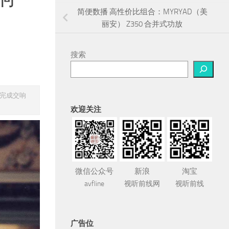
简便数播 高性价比组合：MYRYAD（美
丽安） Z350 合并式功放
搜索
未完成交响
欢迎关注
微信公众号
新浪
淘宝
avfline
视听前线网
视听前线
广告位