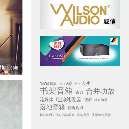
HiFi人生
DAC解码器
DALI 达尼
书架音箱
合并功放
古典
电源处理器
流媒体
线材
编余闲话
落地音箱
视听观点
那些年我们追过的演唱会
音响之路
香港流行黑胶