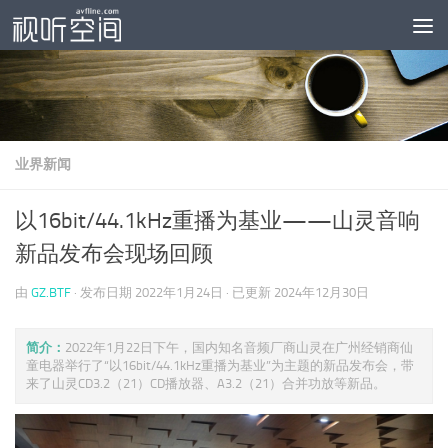
跳至内容
业界新闻
以16bit/44.1kHz重播为基业——山灵音响
新品发布会现场回顾
由
GZ.BTF
· 发布日期
2022年1月24日
· 已更新
2024年12月30日
简介：
2022年1月22日下午，国内知名音频厂商山灵在广州经销商仙
童电器举行了“以16bit/44.1kHz重播为基业”为主题的新品发布会，带
来了山灵CD3.2（21）CD播放器、A3.2（21）合并功放等新品。