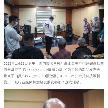
2022年1月22日下午，国内知名音频厂商山灵在广州经销商仙童
电器举行了“以16bit/44.1kHz重播为基业”为主题的新品发布会，
带来了山灵CD3.2（21）CD播放器、A3.2（21）合并功放等新
品。一众行业媒体和发烧友朋友参加了这次活动。