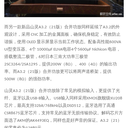
而另一款新品山灵A3.2（21版）合并功放同样延续了A3.2的外
观设计，采用 CNC 加工的金属面板，确保机身稳定，有效防止
谐振，使用 OLED 显示屏显示当前工作状态。配备高性能600VA
Ui型变压器、4个 10000μF ELNA电容4个5600μF Nichicon 电容，
搭载整流二极管，6对日本三肯大功率三极管
2SC3264/2SA1295，提供200W（8Ω）、400（4Ω）的输出功
率。而A3.2（21版）合并功放更可以将两声道桥架，提供
500W（8Ω）的强劲功率。
山灵A3.2（21版）合并功放除了常见的模拟输入，更提供了光
纤、蓝牙以及USB-B输入。USB输入同样采用XMOS旗舰级XU208
芯片，最高支持32bit/768kHz以及DSD512，蓝牙选用了高通
CSR8675蓝牙芯片，支持常见的蓝牙无损传输协议。解码芯片方
面选了AKM的AK4493EQ，同样也是好声音的保证。A3.2（21）