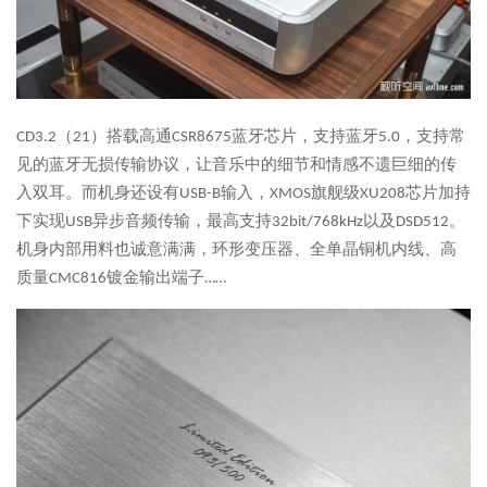
CD3.2（21）搭载高通CSR8675蓝牙芯片，支持蓝牙5.0，支持常
见的蓝牙无损传输协议，让音乐中的细节和情感不遗巨细的传
入双耳。而机身还设有USB-B输入，XMOS旗舰级XU208芯片加持
下实现USB异步音频传输，最高支持32bit/768kHz以及DSD512。
机身内部用料也诚意满满，环形变压器、全单晶铜机内线、高
质量CMC816镀金输出端子……