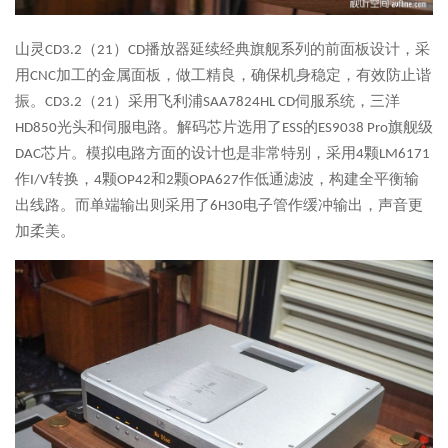
山灵CD3.2（21）CD播放器延续经典旗舰系列的前面板设计，采
用CNC加工的金属面板，做工精良，确保机身稳定，有效防止谐
振。CD3.2（21）采用飞利浦SAA7824HL CD伺服系统，三洋
HD850光头和伺服电路。解码芯片选用了ESS的ES9038 Pro旗舰级
DAC芯片。模拟电路方面的设计也是非常特别，采用4颗LM6171
作I/V转换，4颗OP42和2颗OPA627作低通滤波，构建全平衡输
出线路。而单端输出则采用了6H30电子管作缓冲输出，声音更
加柔美。