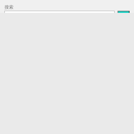
搜索
欢迎关注
微信公众号
新浪
淘宝
avfline
视听前线网
视听前线
广告位