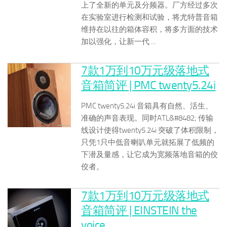
上了全新的单元及分频器。厂方经过多次
在实验室进行检测和试验，将尤特普音箱
维持在以往的箱体容积，将多方面的技术
加以强化，让新一代 ...
7款1万到10万元级落地式
音箱简评 | PMC twenty5.24i
PMC twenty5.24i 音箱具有自然、活生、
准确的声音表现。同时ATL&#8482; 传输
线设计使得twenty5.24i 突破了体积限制，
只凭1只中低音喇叭单元就拓展了低频的
下潜及量感，让它成为宽频落地音箱的佼
佼者。
7款1万到10万元级落地式
音箱简评 | EINSTEIN the
voice