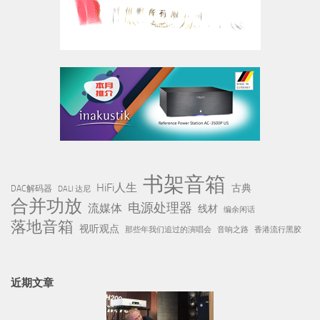
书架音箱
HiFi人生
古典
DAC解码器
DALI 达尼
合并功放
电源处理器
流媒体
线材
编余闲话
落地音箱
视听观点
那些年我们追过的演唱会
音响之路
香港流行黑胶
近期文章