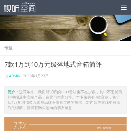
跳至内容
专题
7款1万到10万元级落地式音箱简评
由
ADMIN
·
2022年1月23日
简介：
这两年来，我们所试听的Hi-Fi音箱也不在少数，其中不乏优秀
的中端及中高端产品，在此与大家分享。本专辑共有7款音箱，售价
从1万多到10多万这些品牌不仅有过硬的技术，对声音的重现更有深
刻的理解，值得有购买意向的朋友留意。