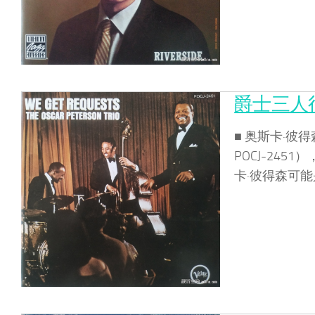
爵士三人行
■ 奥斯卡·彼
POCJ-24
卡·彼得森可能