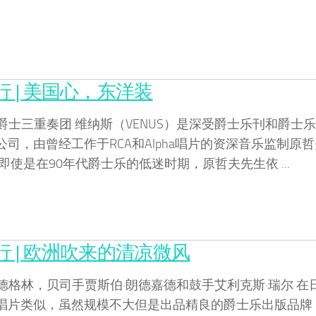
 | 美国心，东洋装
普爵士三重奏团 维纳斯（VENUS）是深受爵士乐刊和爵士
司，由曾经工作于RCA和Alpha唱片的资深音乐监制原
。即使是在90年代爵士乐的低迷时期，原哲夫先生依 ...
 | 欧洲吹来的清凉微风
朗德格林，贝司手贾斯伯·朗德嘉德和鼓手艾利克斯·瑞尔 在
唱片类似，虽然规模不大但是出品精良的爵士乐出版品牌