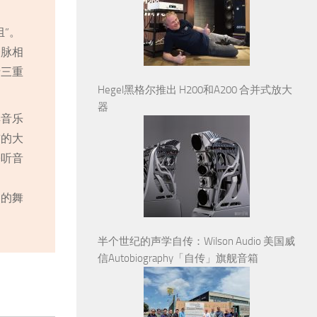
”。
一脉相
士三重
Hegel黑格尔推出 H200和A200 合并式放大
器
典音乐
前的大
聆听音
灵的舞
半个世纪的声学自传：Wilson Audio 美国威
信Autobiography「自传」旗舰音箱