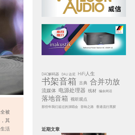
HiFi人生
DAC解码器
DALI 达尼
书架音箱
合并功放
古典
电源处理器
流媒体
线材
编余闲话
落地音箱
视听观点
那些年我们追过的演唱会
音响之路
香港流行黑胶
完全被
形，其
常生活
近期文章