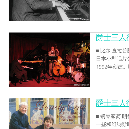
爵士三人行
■ 比尔·查拉
日本小型唱片公
1992年创建
爵士三人行
■ 钢琴家简·
一些和维纳斯