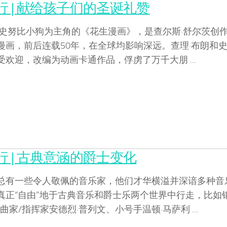
 | 献给孩子们的圣诞礼赞
和史努比小狗为主角的《花生漫画》，是查尔斯·舒尔茨创
漫画，前后连载50年，在全球均影响深远。查理·布朗和
欢迎，改编为动画卡通作品，俘虏了万千大朋 ...
 | 古典意涵的爵士变化
总有一些令人敬佩的音乐家，他们才华横溢并深谙多种音
真正“自由”地于古典音乐和爵士乐两个世界中行走，比如
曲家/指挥家安德烈·普列文、小号手温顿·马萨利 ...