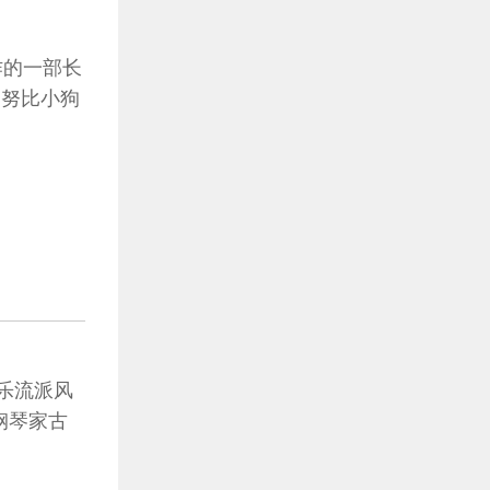
作的一部长
史努比小狗
乐流派风
钢琴家古