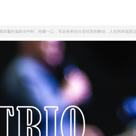
酒深邃的滋味当中时，轻啜一口，耳朵传来切分音轻灵的舞动，人生的幸福莫