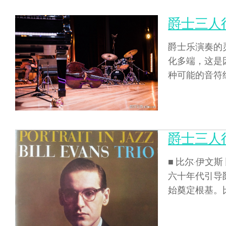
爵士三人行
爵士乐演奏的
化多端，这是
种可能的音符组
爵士三人
■ 比尔·伊文
六十年代引导
始奠定根基。比