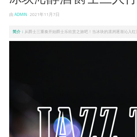
由
ADMIN
·
2021年11月7日
简介：
从爵士三重奏开始爵士乐欣赏之旅吧！当冰块的凛冽逐渐沁入红