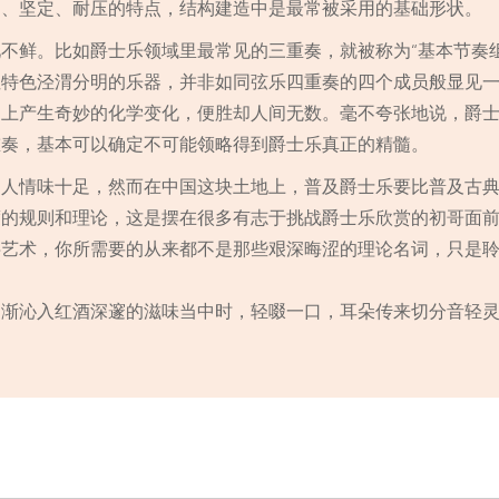
固、坚定、耐压的特点，结构建造中是最常被采用的基础形状。
不鲜。比如爵士乐领域里最常见的三重奏，就被称为“基本节奏组
性特色泾渭分明的乐器，并非如同弦乐四重奏的四个成员般显见
马上产生奇妙的化学变化，便胜却人间无数。毫不夸张地说，爵
重奏，基本可以确定不可能领略得到爵士乐真正的精髓。
，人情味十足，然而在中国这块土地上，普及爵士乐要比普及古
度的规则和理论，这是摆在很多有志于挑战爵士乐欣赏的初哥面
字艺术，你所需要的从来都不是那些艰深晦涩的理论名词，只是
逐渐沁入红酒深邃的滋味当中时，轻啜一口，耳朵传来切分音轻