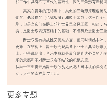
和工作中具有不可替代的基础性，因为三角形有着稳
其实在音乐的范畴当中，类似的三角形原理也屡见
钢琴、低音提琴（也称贝司）和爵士套鼓，这三件个
承，但是当它们在爵士乐的世界里金风玉露一相逢，
奏，是爵士乐表演基础中的基础，不懂得欣赏爵士三
爵士乐富有挑战性又复杂多变，但同时情感丰沛
更难。在结构上，爵士乐无疑具备不亚于古典音乐难
山。但是说到底，音乐本身就是最容易直达心灵的无
乐的意愿和不对爵士乐妄下结论的积极态度。
从爵士三重奏开始爵士乐欣赏之旅吧！当冰块的凛冽
动，人生的幸福莫过于此。
更多专题