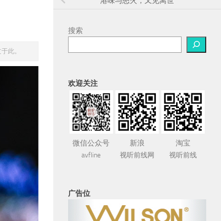
港味与怒火，又见离世
搜索
过于此。
欢迎关注
微信公众号
新浪
淘宝
avfline
视听前线网
视听前线
广告位