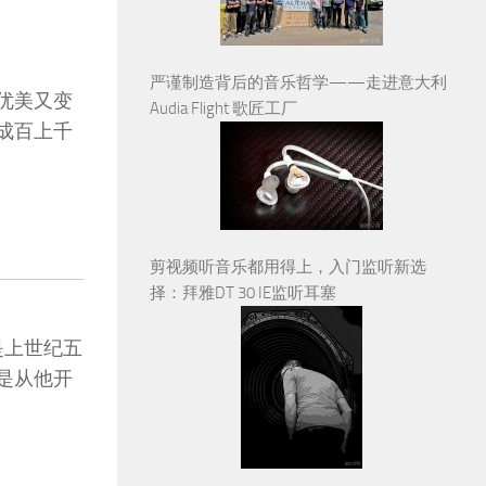
严谨制造背后的音乐哲学——走进意大利
优美又变
Audia Flight 歌匠工厂
成百上千
剪视频听音乐都用得上，入门监听新选
择：拜雅DT 30 IE监听耳塞
是上世纪五
是从他开