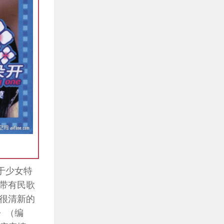
于少女特
带有民歌
很清新的
》（编