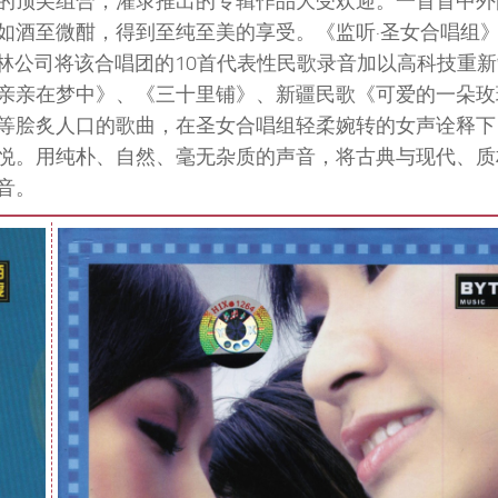
的顶尖组合，灌录推出的专辑作品大受欢迎。一首首中外
如酒至微酣，得到至纯至美的享受。《监听·圣女合唱组
是风林公司将该合唱团的10首代表性民歌录音加以高科技重
亲亲在梦中》、《三十里铺》、新疆民歌《可爱的一朵玫
等脍炙人口的歌曲，在圣女合唱组轻柔婉转的女声诠释下
悦。用纯朴、自然、毫无杂质的声音，将古典与现代、质
音。