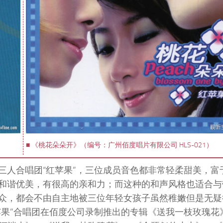
■ 《桃花朵朵开》（编号：广州佰度唱片有限公司 HLS-021）
三人合唱团“红苹果”，三位成员音色都非常轻柔甜美，富
和谐优美，有很高的亲和力；而这种的和声风格也适合与
众，都会不由自主地被三位年轻女孩子虽然稚嫩但是无疑
苹果”合唱团在佰度公司录制推出的专辑《送我一枝玫瑰花