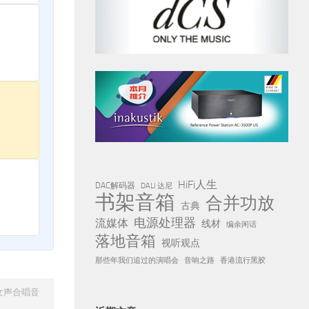
HiFi人生
DAC解码器
DALI 达尼
书架音箱
合并功放
古典
电源处理器
流媒体
线材
编余闲话
落地音箱
视听观点
那些年我们追过的演唱会
音响之路
香港流行黑胶
女声合唱音