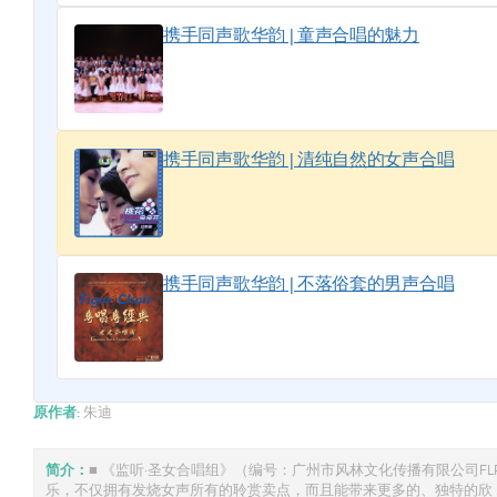
携手同声歌华韵 | 童声合唱的魅力
携手同声歌华韵 | 清纯自然的女声合唱
携手同声歌华韵 | 不落俗套的男声合唱
原作者:
朱迪
简介：
■ 《监听·圣女合唱组》（编号：广州市风林文化传播有限公司FL
乐，不仅拥有发烧女声所有的聆赏卖点，而且能带来更多的、独特的欣 ..