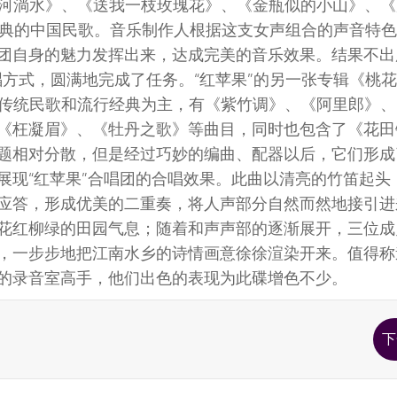
《小河淌水》、《送我一枝玫瑰花》、《金瓶似的小山》、
经典的中国民歌。音乐制作人根据这支女声组合的声音特
团自身的魅力发挥出来，达成完美的音乐效果。结果不出
方式，圆满地完成了任务。“红苹果”的另一张专辑《桃
选曲以传统民歌和流行经典为主，有《紫竹调》、《阿里郎》
《枉凝眉》、《牡丹之歌》等曲目，同时也包含了《花田
题相对分散，但是经过巧妙的编曲、配器以后，它们形成
展现“红苹果”合唱团的合唱效果。此曲以清亮的竹笛起头
应答，形成优美的二重奏，将人声部分自然而然地接引进
花红柳绿的田园气息；随着和声声部的逐渐展开，三位成
，一步步地把江南水乡的诗情画意徐徐渲染开来。值得称
的录音室高手，他们出色的表现为此碟增色不少。
下