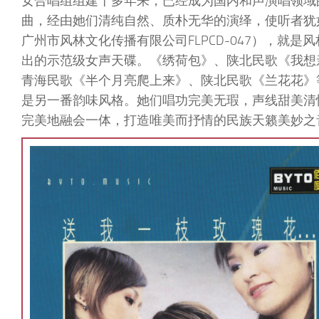
女合唱组组建十多年来，已经成为国内和声演唱领域
曲，经由她们清纯自然、质朴无华的演绎，使听者犹
广州市风林文化传播有限公司FLPCD-047），就
出的示范级女声天碟。《绣荷包》、陕北民歌《我想
青海民歌《半个月亮爬上来》、陕北民歌《兰花花》
是另一番韵味风格。她们唱功完美无瑕，声线甜美清
完美地融会一体，打造唯美而抒情的民族天籁美妙之