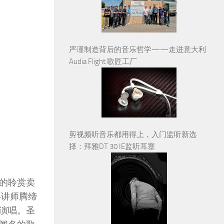
严谨制造背后的音乐哲学——走进意大利
Audia Flight 歌匠工厂
剪视频听音乐都用得上，入门监听新选
择：拜雅DT 30 IE监听耳塞
的聆赏卖
年讲师腾缔
演唱。圣