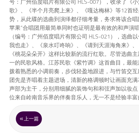
号：广州佰度唱片有限公司 HLS-007），收录了
歌》、《半个月亮爬上来》、《嘎达梅林》等12首
势，从此碟的选曲到演绎都仔细考量，务求将该合唱
苹果”合唱团用最简单同时也证明是最有效的和声演唱
（编号：广州佰度唱片有限公司 HLS-021），
我也走》、《泉水叮咚响》、《请到天涯海角来》、
《桃花朵朵开》这样比较新的流行红歌。尽管选曲主
一的民歌风格。江苏民歌《紫竹调》这首曲目，最能
拨着熟悉的小调前奏，步伐轻盈地跟进，与竹笛交互
团先是齐唱着主题进场，清新的格调顿时让画面充满
声部为主干，分别用细腻的装饰句和和弦声加以妆点
位来自岭南音乐界的伴奏音乐人，无一不是经验丰富
上一篇