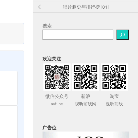
唱片趣史与排行榜 [01]
搜索
欢迎关注
微信公众号
新浪
淘宝
avfline
视听前线网
视听前线
广告位