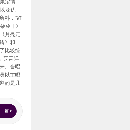
《康定情
色以及优
所料，“红
花朵朵开》
、《月亮走
错》和
了比较统
，琵琶弹
来。合唱
员以主唱
道的是几
一篇