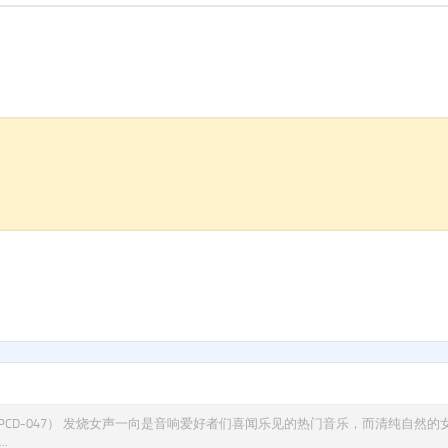
PCD-047） 发烧女声一向是音响爱好者们喜闻乐见的热门音乐，而清纯自然的
.