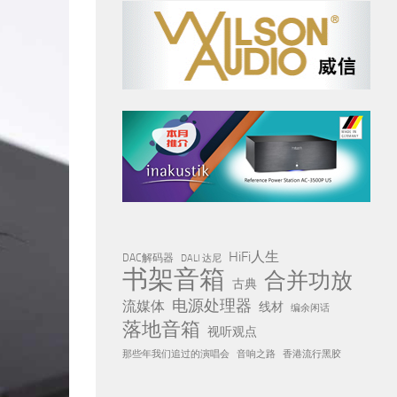
HiFi人生
DAC解码器
DALI 达尼
书架音箱
合并功放
古典
电源处理器
流媒体
线材
编余闲话
落地音箱
视听观点
那些年我们追过的演唱会
音响之路
香港流行黑胶