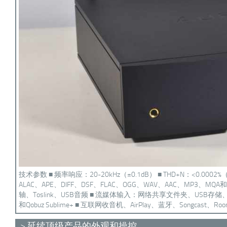
技术参数 ■ 频率响应：20-20kHz（±0.1dB） ■ THD+N：<0.000
ALAC、APE、DIFF、DSF、FLAC、OGG、WAV、AAC、MP3、MQA和
轴、Toslink、USB音频 ■ 流媒体输入：网络共享文件夹、USB存储、USB 
和Qobuz Sublime+ ■ 互联网收音机、AirPlay、蓝牙、Songcast
> 延续顶级产品的外观和操控