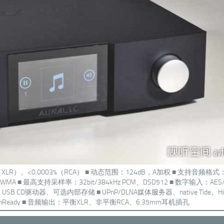
2%（XLR）、<0.0003%（RCA） ■ 动态范围：124dB，A加权 ■ 支持音频格式：
WMA ■ 最高支持采样率：32bit/384kHz PCM、DSD512 ■ 数字输入：AES
CD驱动器、可选内部存储 ■ UPnP/DLNA媒体服务器、native Tide、High
、RoonReady ■ 音频输出：平衡XLR、非平衡RCA、6.35mm耳机插孔