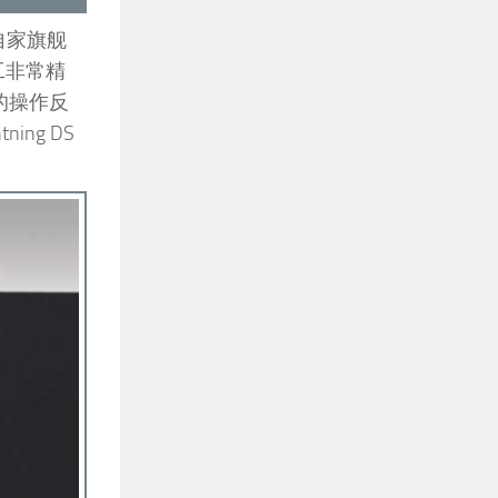
自家旗舰
工非常精
的操作反
ng DS