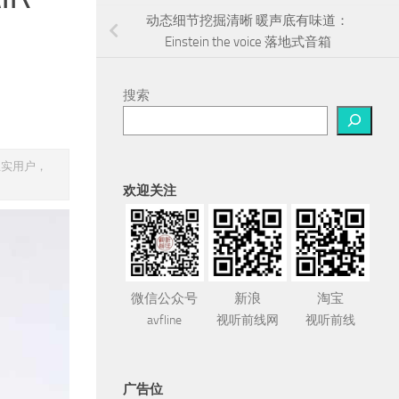
动态细节挖掘清晰 暖声底有味道：
Einstein the voice 落地式音箱
搜索
忠实用户，
欢迎关注
微信公众号
新浪
淘宝
avfline
视听前线网
视听前线
广告位