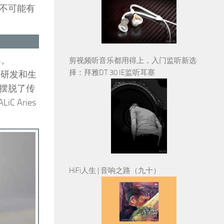
不可能有
器。
剪视频听音乐都用得上，入门监听新选
择：拜雅DT 30 IE监听耳塞
、研发和生
摆脱了传
Aries
HiFi人生 | 音响之路（九十）