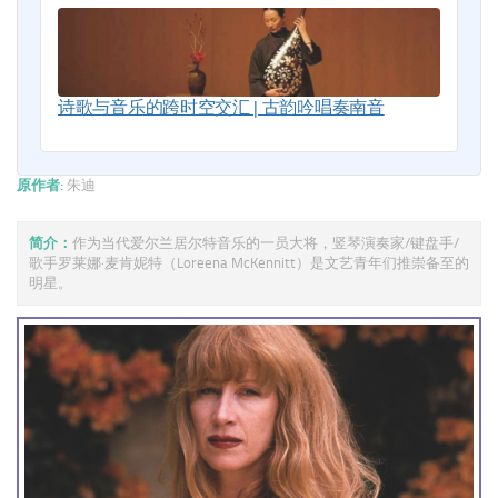
诗歌与音乐的跨时空交汇 | 古韵吟唱奏南音
原作者:
朱迪
简介：
作为当代爱尔兰居尔特音乐的一员大将，竖琴演奏家/键盘手/
歌手罗莱娜·麦肯妮特（Loreena McKennitt）是文艺青年们推崇备至的
明星。