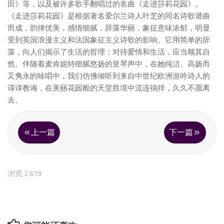
田》等，以及被许多歌手翻唱过的名曲《走进莎莉花园》。
《走进莎莉花园》是根据著名爱尔兰诗人叶芝的同名诗歌谱曲
而成，韵律优美，感情细腻，辞藻华丽，象征意味浓郁，明显
受到英国浪漫主义和法国象征主义诗歌的影响。它用简单的辞
藻，向人们揭示了生活的哲理：对待爱情和生活，应当顺其自
然。伴随着麦肯妮特细腻悠扬的竖琴声中，在她纯洁、高扬而
又隽永的咏唱中，我们仿佛倾听到来自中世纪欧洲游吟诗人的
谆谆教诲，在美丽花园般的天堂胜境中流连徜徉，久久不愿离
去。
上一篇
下一篇
浏览 2,619