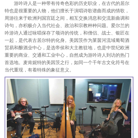
游吟诗人是一种带有传奇色彩的历史职业，在古代的居尔
特也是很重要的人物，他们擅长于演唱诗歌谱曲而成的情歌，
周游往来于欧洲列国宫廷之间，相互交换消息和交流新曲调和
诗句，亦积极介入当代社会、政治和宗教种种问题。爱尔兰的
吟游诗人通过咏唱保存了颂诗的传统，和僧侣、战士、银匠在
一起，是代表古居尔特的化身。美因茨作为莱茵河流域葡萄酒
贸易和酿酒业中心，是选帝侯和大主教驻地，也是中世纪欧洲
重要的商业、交通和工业中心，自然成为游吟诗人到访的热门
首选地。麦肯妮特的美因茨之行，如同一个千年古文化符号在
当代重现，有着特殊的象征意义。