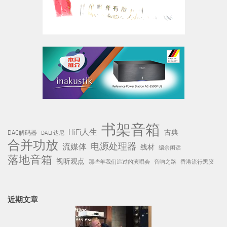
书架音箱
HiFi人生
古典
DAC解码器
DALI 达尼
合并功放
电源处理器
流媒体
线材
编余闲话
落地音箱
视听观点
那些年我们追过的演唱会
音响之路
香港流行黑胶
近期文章