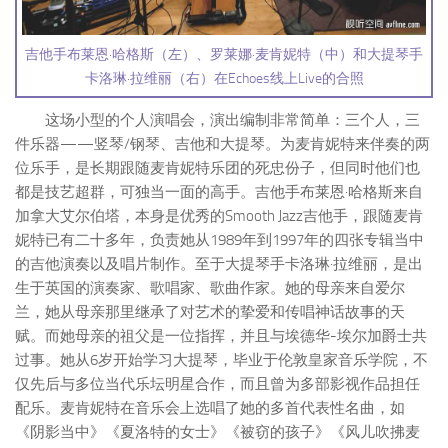
吉他手布莱恩·哈格斯（左）、罗莱娜·麦肯妮特（中）和大提琴手
卡洛琳·拉维丽（右）在Echoes线上Live的合照
这场小型的个人演唱会，演出编制非常简单：三个人，三
件乐器——竖琴/钢琴、吉他和大提琴。为麦肯妮特来伴奏的两
位乐手，是长期跟随麦肯妮特乐团的死忠份子，但同时他们也
都是技艺超群，可独当一面的高手。吉他手布莱恩·哈格斯来自
加拿大艾尔伯塔，本身是优秀的Smooth Jazz吉他手，跟随麦肯
妮特已有二十多年，负责她从1989年到1997年的四张专辑当中
的吉他演奏以及唱片制作。至于大提琴手卡洛琳·拉维丽，是出
生于英国的演奏家、歌唱家、歌曲作家。她的母亲来自爱尔
兰，她从母亲那里继承了对艺术的挚爱和传唱神话故事的天
赋。而她母亲的祖父是一位指挥，并且与埃德华-埃尔加爵士共
过事。她从6岁开始学习大提琴，毕业于伦敦皇家音乐学院，不
仅先后与多位当代乐坛明星合作，而且曾为多部影视作品担任
配乐。麦肯妮特在音乐会上选唱了她的多首代表性名曲，如
《阴影当中》《夏洛特的女士》《被窃的孩子》《风儿吹拂麦