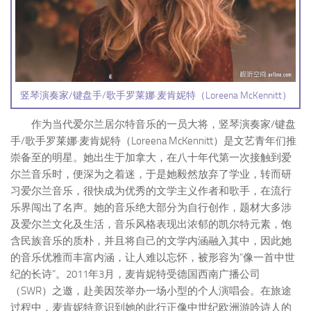
竖琴演奏家/键盘手/歌手罗莱娜·麦肯妮特（Loreena McKennitt）
作为当代爱尔兰居尔特音乐的一员大将，竖琴演奏家/键盘
手/歌手罗莱娜·麦肯妮特（Loreena McKennitt）是文艺青年们推
崇备至的明星。她出生于加拿大，在八十年代第一次接触到爱
尔兰音乐时，便深为之着迷，于是她毅然放弃了学业，转而研
习爱尔兰音乐，很快成为优秀的文学主义作者和歌手，在流行
乐界闯出了名声。她的音乐绝大部分为自行创作，题材大多涉
及爱尔兰文化及生活，音乐风格表现出浓郁的凯尔特元素，饱
含民族音乐的质朴，并且将自己的文学内涵融入其中，因此她
的音乐优雅而丰富内涵，让人难以忘怀，被形容为“像一首中世
纪的长诗”。2011年3月，麦肯妮特受德国西南广播公司
（SWR）之邀，赴美因茨举办一场小型的个人演唱会。在旅途
过程中，麦肯妮特意识到她的此行正像中世纪欧洲游吟诗人的