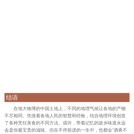
结语
在地大物博的中国土地上，不同的地理气候让各地的产物
不尽相同。凭借着各地人民的智慧和经验，结合地理环境创造
了各种烹饪美食的不同方法。或许，带着记忆的故乡味道永远
会是你最宝贵的滋味。但在不停前进的一生中，也都会“酒香不
怕巷子深”地去追寻各种不同美味。
除了《舌尖上的中国》以及上述提到的几部中国美食纪录
片之外，还有更多分享与记录各类美食的纪录片。但又或许，
吃什么、在哪里吃这些问题远不如“和谁吃”来得重要，有了人间
的烟火气，美食也才因此变得更加重要。
当你想出游某个地方，提前找一部当地的美食纪录片做做
功课，无疑会让你与那个地方的距离拉得更近，也会让你在当