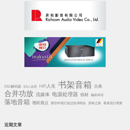
书架音箱
HiFi人生
古典
DAC解码器
DALI 达尼
合并功放
电源处理器
流媒体
线材
编余闲话
落地音箱
视听观点
那些年我们追过的演唱会
音响之路
香港流行黑胶
近期文章
Hegel黑格尔推出 H200和A200 合并式放大器