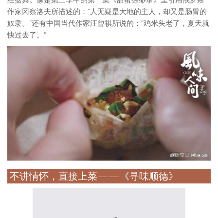
经据典。像是第二季中的第一集《甜蜜缥缈录》里引用俄罗斯
作家冈察洛夫所描述的：“人无疑是大地的主人，却又是肠胃的
奴隶。”还有中国当代作家汪曾祺所说的：“鸡米头老了，夏天就
快过去了。”
不讲情怀，直接上菜——《寻味顺德》