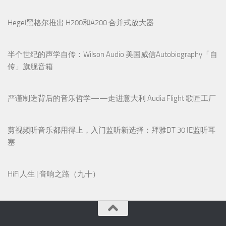
半个世纪的声学自传：Wilson Audio 美国威信Autobiography「自
传」旗舰音箱
严谨制造背后的音乐哲学——走进意大利 Audia Flight 歌匠工厂
剪视频听音乐都用得上，入门监听新选择：拜雅DT 30 IE监听耳
塞