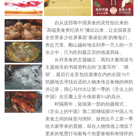
自从这部将中国美食的灵性拍出来的
“高端美食类纪录片”播出以来，让全国甚至
全世界多少在屏幕前“垂涎欲滴”的馋鬼们，
奔赴万里、翻山越岭地去到养一方人的一方
水土中，只为吃到最正宗的地道风味。
从对美食的主题确立，再到大量阅读与
主题相关的书籍资料后的“文案写作”、“调
研”，最后行走至包括港澳在内的全国70个
拍摄地去寻找合适的人物来传达食物的神韵
并记录，用心与付出让第一季的《舌尖上的
中国》在豆瓣上至今保留着9.4的高分。
时隔两年，延续第一部的拍摄模式，
《舌尖上的中国》第二部继续探讨中国人与
美食之间的味觉与情怀。纵然比不上第一季
给大家带来的震撼，却在人物情感上增添了
更多的笔墨打动着每个热爱食物和有情怀的