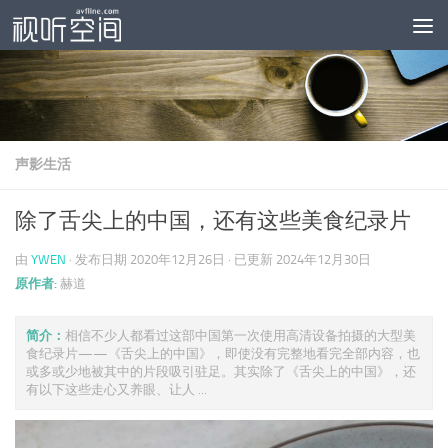
跳至内容
声影生活
除了舌尖上的中国，还有这些美食纪录片
由
YWEN
· 发布日期
2020年12月26日
· 已更新
2024年12月30日
原作者:
赫道
简介：
相信不少人都看过这部中国第一次使用高清设备拍摄的大型美
食纪录片——《舌尖上的中国》，即使没有完整地看完全部内容，也
或多或少地被其中的片段吸引驻足。其实除了《舌尖上的中国》，还
有以下这些走心又养眼、让人 ...