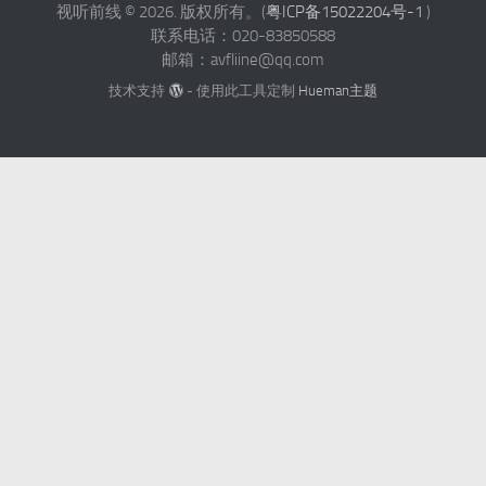
HiFi人生 | 音响之路（九十）
视听前线 © 2026. 版权所有。(
粤ICP备15022204号-1
)
联系电话：020-83850588
邮箱：avfliine@qq.com
技术支持
- 使用此工具定制
Hueman主题