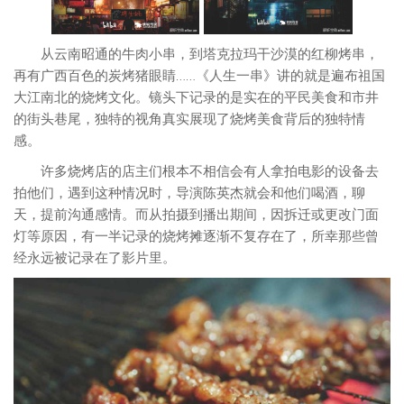
从云南昭通的牛肉小串，到塔克拉玛干沙漠的红柳烤串，
再有广西百色的炭烤猪眼睛……《人生一串》讲的就是遍布祖国
大江南北的烧烤文化。镜头下记录的是实在的平民美食和市井
的街头巷尾，独特的视角真实展现了烧烤美食背后的独特情
感。
许多烧烤店的店主们根本不相信会有人拿拍电影的设备去
拍他们，遇到这种情况时，导演陈英杰就会和他们喝酒，聊
天，提前沟通感情。而从拍摄到播出期间，因拆迁或更改门面
灯等原因，有一半记录的烧烤摊逐渐不复存在了，所幸那些曾
经永远被记录在了影片里。