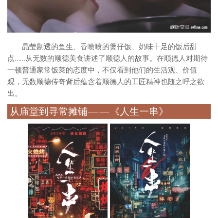
晶莹剔透的鱼生、香喷喷的煲仔饭、奶味十足的饭后甜
点……从无数的顺德美食讲述了顺德人的故事。在顺德人对期待
一顿普通家常饭菜的态度中，不仅看到他们的生活观、价值
观，无数顺德传奇背后蕴含着顺德人的工匠精神也随之呼之欲
出。
从庙堂到寻常摊铺——《人生一串》