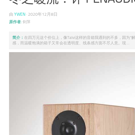
由
YWEN
·
2020年12月8日
原作者:
剑萍
简介：
在四万元这个价位上，像Talvi这样的音箱我遇到的不多，因为
感，而温暖饱满的箱子又常会在透明度、线条感方面不尽人意。现 ...