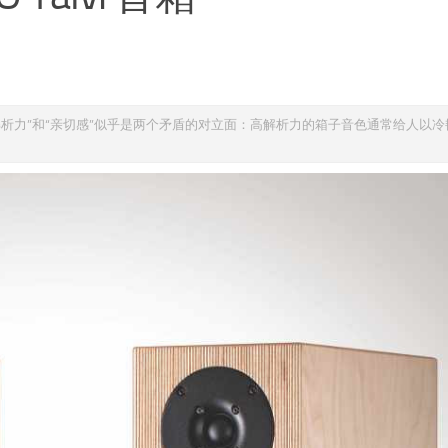
“解析力”和“亲切感”似乎是两个矛盾的对立面：高解析力的箱子音色通常给人以