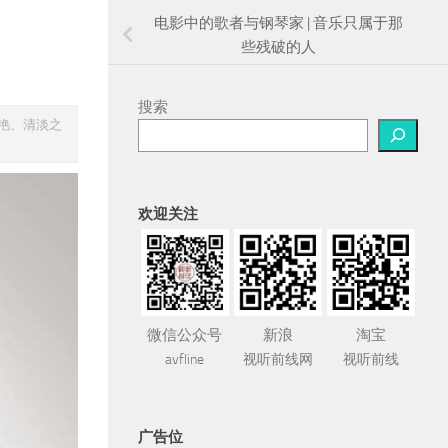
电影中的歌者与钢琴家 | 音乐只属于那
些残破的人
搜索
冷艳、清淡之
欢迎关注
微信公众号
新浪
淘宝
avfline
视听前线网
视听前线
广告位