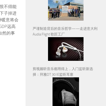
恨不得能
下子掉进
种暖意将会
GDP远高
严谨制造背后的音乐哲学——走进意大利
自然的事
Audia Flight 歌匠工厂
剪视频听音乐都用得上，入门监听新选
择：拜雅DT 30 IE监听耳塞