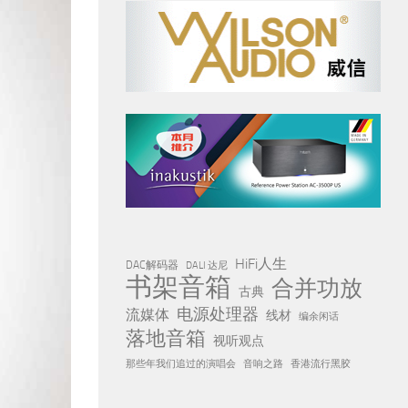
HiFi人生
DAC解码器
DALI 达尼
书架音箱
合并功放
古典
电源处理器
流媒体
线材
编余闲话
落地音箱
视听观点
那些年我们追过的演唱会
音响之路
香港流行黑胶