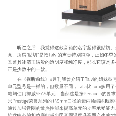
听过之后，我觉得这款音箱的名字起得很贴切。当
意。所谓“贴切”是指Talvi的声音特别纯净，正如
又兼具冰清玉洁般的透明度和纯净度，那么它该是多么
正是少数中的一款。
在《视听前线》9月刊我曾介绍了Talvi的姐妹型号
单元型号是一样的，但数量不同，Talvi比Lumi多用
箱均使用挪威SEAS单元，当然这是按Penaudio的要
只Prestige荣誉系列的145mm口径的聚丙烯编织
通过加强音圈的散热性能来提高单元的功率承受能力
锥盆中心的相位塞能减少因音圈温度升高而产生的“声