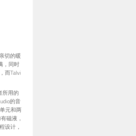
满亲切的暖
满，同时
Talvi
两者所用的
dio的音
音单元和两
加有磁液，
程设计，