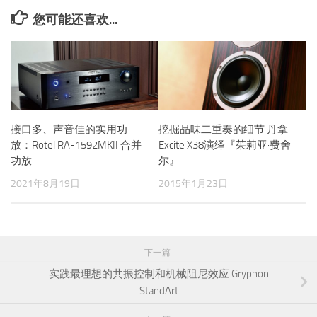
您可能还喜欢...
接口多、声音佳的实用功
挖掘品味二重奏的细节 丹拿
放：Rotel RA-1592MKII 合并
Excite X38演绎『茱莉亚·费舍
功放
尔』
2021年8月19日
2015年1月23日
下一篇
实践最理想的共振控制和机械阻尼效应 Gryphon
StandArt