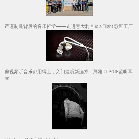
严谨制造背后的音乐哲学——走进意大利 Audia Flight 歌匠工厂
剪视频听音乐都用得上，入门监听新选择：拜雅DT 30 IE监听耳
塞