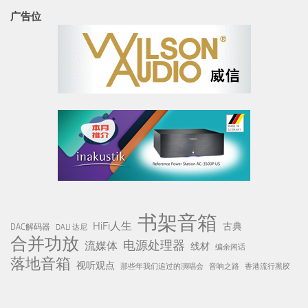
广告位
书架音箱
HiFi人生
古典
DAC解码器
DALI 达尼
合并功放
电源处理器
流媒体
线材
编余闲话
落地音箱
视听观点
那些年我们追过的演唱会
音响之路
香港流行黑胶