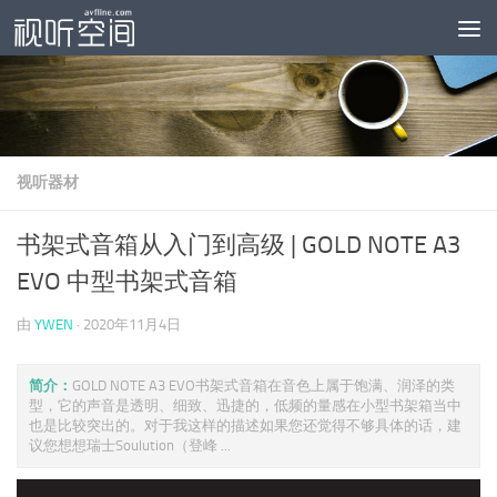
跳至内容
视听器材
书架式音箱从入门到高级 | GOLD NOTE A3
EVO 中型书架式音箱
由
YWEN
·
2020年11月4日
简介：
GOLD NOTE A3 EVO书架式音箱在音色上属于饱满、润泽的类
型，它的声音是透明、细致、迅捷的，低频的量感在小型书架箱当中
也是比较突出的。对于我这样的描述如果您还觉得不够具体的话，建
议您想想瑞士Soulution（登峰 ...