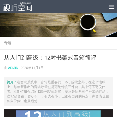
跳至内容
专题
从入门到高级：12对书架式音箱简评
由
ADMIN
·
2020年11月1日
简介：
在音响系统中，音箱是重要的一环，除此之外，在这个地球
上，每年新推出的音箱数量也是冠绝传统三件套，其中还不乏佼佼
者。本期特辑介绍的12款书架式音箱，基本是这两三年推出的产品，
这12款音箱，容积不一，有大有小，但都有自身的特点，声音表现在
各自价位中也属翘楚。