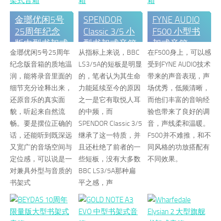
金瑯优闲5号
SPENDOR
FYNE AUDIO
25周年纪念
Classic 3/5 小
F500 小型书
版中型书架式
型书架式音箱
架式音箱
金瑯优闲5号25周年
从指标上来说，BBC
在F500身上，可以感
音箱
纪念版音箱的质地温
LS3/5A的短板是明显
受到FYNE AUDIO技术
润，能将录音里面的
的，笔者认为其生命
带来的声音表现，声
细节充分诠释出来，
力能延续至今的原因
场优秀，低频清晰，
还原音乐的真实面
之一是它有取悦人耳
而他们丰富的音响经
貌，听起来自然流
的中频，而
验也带来了良好的调
畅。要是摆位正确的
SPENDOR Classic 3/5
音，声线柔和温暖。
话，还能听到既深远
继承了这一特质，并
F500并不难推，和不
又宽广的音场空间与
且还杜绝了前者的一
同风格的功放搭配有
定位感，可以说是一
些短板，没有大多数
不同效果。
对兼具外型与音质的
BBC LS3/5A那种扁
书架式
平之感，声