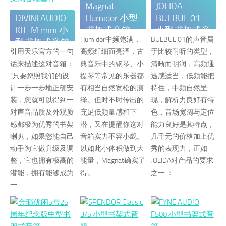
Magnat
JOLIDA
DIVINI AUDIO
Humidor 小型
BULBUL 01
KIT-M mini 小
书架式音箱
小型书架式音
Humidor中频饱满，
BULBUL 01的声音属
型书架式音箱
箱
引用天乐官方的一句
高频纤细而亮泽，古
于比较耐听的类型，
套件
话来描述这对音箱：
典音乐中的钢琴、小
清晰而明润，高频通
“只要您照我们的设
提琴等常见的乐器都
透感适当，低频能把
计一步一步地正确安
有相当自然宽松的演
持住，中频自然呈
装，您就可以得到一
绎。但时不时传出的
现，解析力良好有特
对声音品质及外观质
充足低频量感和下
色，音场宽阔与定位
感都极为优秀的书架
潜，又在提醒你这对
能力良好是其特点，
喇叭，如果您能自己
音箱实力不容小觑。
几千元的价格加上优
动手为它做升级及调
以如此小体积做到大
秀的表现力，正如
整，它也拥有极高的
能量，Magnat确实了
JOLIDA对产品的要求
潜能，拥有能够成为
得。
之一 ：
一