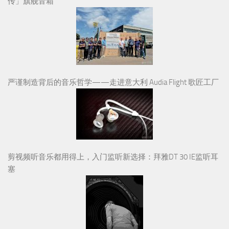
传」旗舰音箱
严谨制造背后的音乐哲学——走进意大利 Audia Flight 歌匠工厂
剪视频听音乐都用得上，入门监听新选择：拜雅DT 30 IE监听耳
塞