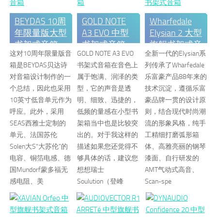
BEYDAS 10周
GOLD NOTE
Wharfedale
年限量版大型
A3 EVO 中型
Elysian 2 大型
书架式音箱
书架式音箱
旗舰书架式音
这对10周年限量版音
GOLD NOTE A3 EVO
全新一代的Elysian系
箱
箱是BEYDAS贝达诗
书架式音箱在音色上
列传承了Wharfedale
对音箱设计制作的一
属于饱满、润泽的类
乐富豪产品88年来的
个总结，因此也采用
型，它的声音是透
技术沉淀，遵循乐富
10英寸低音单元作为
明、细致、迅捷的，
豪品牌一贯的设计原
呼应。此外，采用
低频的量感在小型书
则，结合现代时尚潮
SEAS西雅士定制的
架箱当中也是比较突
流的形象风格，纯手
单元、法国苏伦
出的。对于我这样的
工精细打磨弧形箱
Solen大S“大苏伦”的
描述如果您还觉得不
体、高雅亮丽的钢琴
电容、铜箔电感、德
够具体的话，建议您
漆面、自行研发的
国Mundorf蒙多福无
想想瑞士
AMT气动式高音、
感电阻、美
Soulution（登峰
Scan-spe