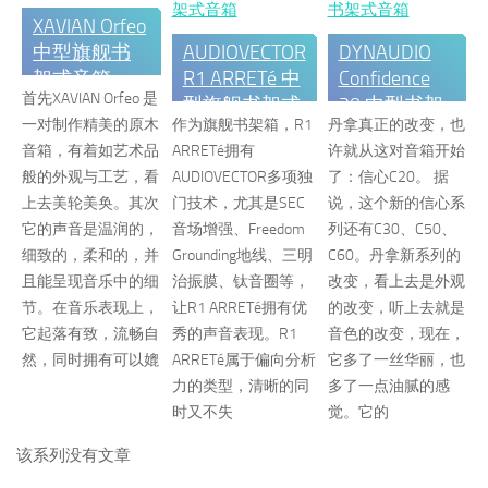
XAVIAN Orfeo
中型旗舰书
AUDIOVECTOR
DYNAUDIO
架式音箱
R1 ARRETé 中
Confidence
首先XAVIAN Orfeo 是
型旗舰书架式
20 中型书架
一对制作精美的原木
作为旗舰书架箱，R1
丹拿真正的改变，也
音箱
式音箱
音箱，有着如艺术品
ARRETé拥有
许就从这对音箱开始
般的外观与工艺，看
AUDIOVECTOR多项独
了：信心C20。 据
上去美轮美奂。其次
门技术，尤其是SEC
说，这个新的信心系
它的声音是温润的，
音场增强、Freedom
列还有C30、C50、
细致的，柔和的，并
Grounding地线、三明
C60。丹拿新系列的
且能呈现音乐中的细
治振膜、钛音圈等，
改变，看上去是外观
节。在音乐表现上，
让R1 ARRETé拥有优
的改变，听上去就是
它起落有致，流畅自
秀的声音表现。R1
音色的改变，现在，
然，同时拥有可以媲
ARRETé属于偏向分析
它多了一丝华丽，也
力的类型，清晰的同
多了一点油腻的感
时又不失
觉。它的
该系列没有文章