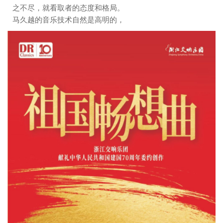
之不尽，就看取者的态度和格局。
马久越的音乐技术自然是高明的，
但令听者信服的首先是他的初心，
他愿意运用他的音乐技术耕耘在中
华文化的土壤中，并且甚至能长出
散发着高洁幽香的娇美花朵。这两
个人在音乐创作上的结合，值得我
们继续期待。
每一曲的前奏都由一件乐器作
为主奏用自由节奏铺开，渲染出一
种似混沌又清妙的状态，颇能清空
灵台，牵引神思。进入主题之后电
子音乐就用固定节奏强行介入，持
续至曲终，这使我不以为然，多么
希望前奏的那种气氛能一直占据主
导。但这是作曲家熟习的技术，运
用到得心应手，每一首音乐也顺畅
完整，无可厚非，我的想法是有点