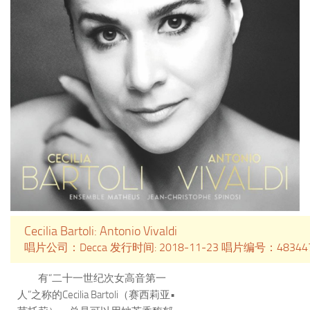
年，时年35岁的他曾接替已故指挥
大师阿巴多执导琉森音乐节管弦乐
团，同年，更接替詹姆斯•莱文，
成为波士顿交响乐团百余年历史上
最年轻的首席指挥，2015年该团打
破了五年合同的传统，与他签订了
直至2022年，长达八年的指挥合
同。这个录音是二战时期的作品，
比较深沉。
Cecilia Bartoli: Antonio Vivaldi
唱片公司：Decca 发行时间: 2018-11-23 唱片编号：48344
有“二十一世纪次女高音第一
人”之称的Cecilia Bartoli（赛西莉亚•