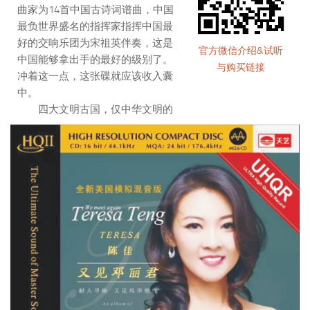
曲家为14首中国古诗词谱曲，中国
最负世界盛名的指挥家指挥中国最
好的交响乐团为宋祖英伴奏，这是
官方微信介绍&试听
中国能够拿出手的最好的级别了。
与购买链接
冲着这一点，这张碟就应该收入囊
中。
四大文明古国，仅中华文明的
传承不会间断，这是因为我们有强
大的文脉。古诗词是这文脉中负责
幽微的情感的美的一股清流，滋养
着生生不息的中华文明的活泼生动
的生命力，中华文明因之立于世界
而显得卓尔不凡。