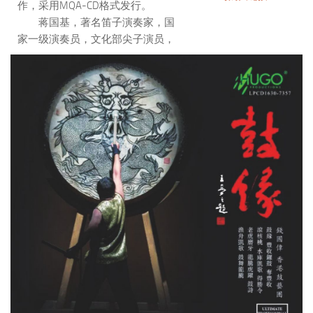
作，采用MQA-CD格式发行。
蒋国基，著名笛子演奏家，国
家一级演奏员，文化部尖子演员，
国务院津贴享受者。曾任浙江民族
乐团团长，笛子独奏演员。现为中
国音乐家协会会员、中国民族管弦
乐学会常务理事、中国音乐家协会
竹笛协会副会长、浙江省民族管弦
乐学会会长、浙江省音乐家协会顾
问、上海音乐学院一流学科特聘教
授。
郑迪，新生代演奏家。2001年
出生于杭州，从小跟随外公蒋国基
先生学习，2017年以专业第一名的
优异成绩考取上海音乐学院附中，
师从著名竹笛演奏家唐俊乔教授。
曾获2012年CCTV民族器乐大赛优
秀奖，香港特长生全国邀请赛特金
奖，赵松庭竹笛全国邀请赛连续三