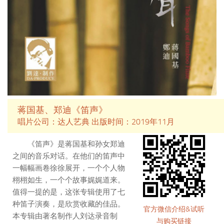
蒋国基、郑迪《笛声》
唱片公司：达人艺典 出版时间：2019年11月
《笛声》是蒋国基和孙女郑迪
之间的音乐对话。在他们的笛声中
一幅幅画卷徐徐展开，一个个人物
栩栩如生，一个个故事娓娓道来。
值得一提的是，这张专辑使用了七
种笛子演奏，是欣赏收藏的佳品。
官方微信介绍&试听
本专辑由著名制作人刘达录音制
与购买链接