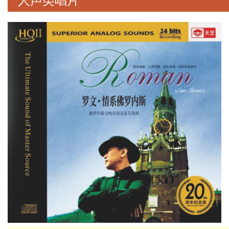
人声类唱片
学院）后留校任教。80年代初赴日
本东京音乐大学向汤浅让二和池边
晋一朗学习作曲，1988年被美国坦
戈伍得音乐中心选为作曲研究员，
师从亨策（Henze）、纳森
（Knussen）和伯恩斯坦
（Bernstein）。