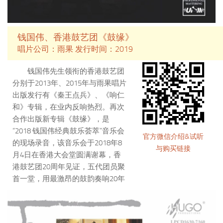
届金奖。2017年，为G20峰会拍摄
主题曲宣传片MV。
钱国伟、香港鼓艺团《鼓缘》
唱片公司：雨果 发行时间：2019
钱国伟先生领衔的香港鼓艺团
分别于2013年、2015年与雨果唱片
出版发行有《秦王点兵》、《响仁
和》专辑，在业内反响热烈。再次
合作出版新专辑《鼓缘》，是
“2018 钱国伟经典鼓乐荟萃”音乐会
官方微信介绍&试听
的现场录音，该音乐会于2018年8
与购买链接
月4日在香港大会堂圆满谢幕，香
港鼓艺团20周年见证，五代团员聚
首一堂，用最激昂的鼓韵奏响20年
情怀，鼓乐传情，响彻香江。音乐
会现场使用台湾鼓艺师王锡坤师傅
精心制作一个工序长达12年的原木