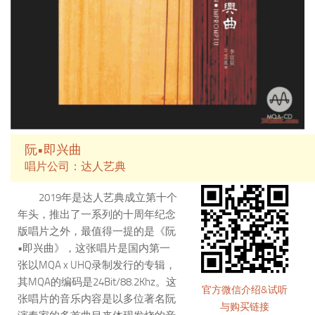
舟说唱，表演技艺高超，被人称作
「龙舟辉」。2018年5月，被评定
为第五批国家级非物质文化遗产代
表性项目代表性传承人。
阮•即兴曲
唱片公司：达人艺典
2019年是达人艺典成立第十个
年头，推出了一系列的十周年纪念
版唱片之外，最值得一提的是《阮
•即兴曲》，这张唱片是国内第一
张以MQA x UHQ录制发行的专辑，
其MQA的编码是24Bit/88.2Khz。这
官方微信介绍&试听
张唱片的音乐内容是以多位著名阮
与购买链接