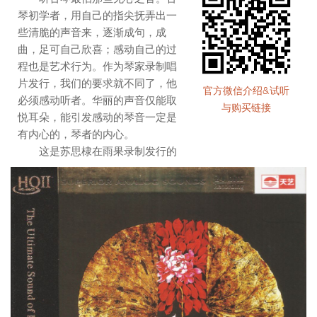
琴初学者，用自己的指尖抚弄出一
些清脆的声音来，逐渐成句，成
曲，足可自己欣喜；感动自己的过
程也是艺术行为。作为琴家录制唱
片发行，我们的要求就不同了，他
官方微信介绍&试听
必须感动听者。华丽的声音仅能取
与购买链接
悦耳朵，能引发感动的琴音一定是
有内心的，琴者的内心。
这是苏思棣在雨果录制发行的
第二张专辑，与上一张《太古声》
一样，其内心袒露无遗：谦卑，诚
恳，自持。本专辑10首琴曲，有8
首使用宋琴“太古声”雅器弹奏，音
色古静厚润，气度宏伟华贵，意蕴
旷远，余韵悠长。最后两首使用自
制“清泠”琴，音色干净，气质清
奇，有古朴远意，实为难得。录音
效果自然、节制，细节处毫无夸