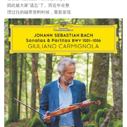
因此被大家“遗忘”了。而近年在整
理过往的磁带资料时候，重新发现
了这盘重要的录音。
这场音乐会的录制是阿巴多与
维也纳爱乐乐团签订终身指挥合约
的首年。这个录音在尘封了将近五
十年后，让我们重新发现这位年轻
时的大师。时年38岁的阿巴多，在
这张录音当中，能够体会阿巴多雄
鹰初展的英气和锐气。舒八单簧管
婉转动人，也有着VPO一贯丝滑细
腻的弦乐。舒五符合了这位意大利
指挥心意，清新自然，青春洋溢，
有一股精美的气质。当然，整体还
有年轻指挥无法完全驾驭VPO这艘
老船的感觉。