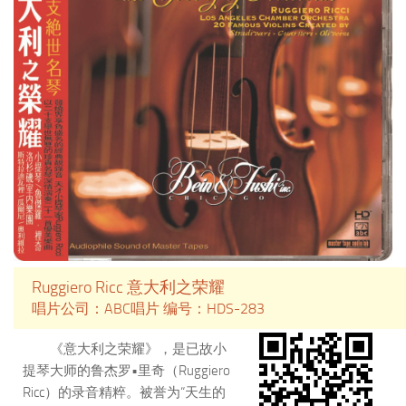
Giuliano Carmignola的这版录
音，让巴赫的巅峰之作焕发出更多
人文气息和复古的美感。特别是三
首组曲以质朴舞风和极富歌唱性的
演绎，让人回味无穷。需要在短短
一周的时间录制6首巴赫无伴奏，
以Giuliano Carmignola 67岁的“高龄”
来说，并非易事，何况是与DG合作
的第一张唱片。卡米诺拉打破了以
往照本宣科的刻板模式，还原了巴
洛克音乐原有的流动感和演奏上的
即兴色彩，与他多年来演奏巴洛克
音乐的作品不无关系。
Ruggiero Ricc 意大利之荣耀
唱片公司：ABC唱片 编号：HDS-283
《意大利之荣耀》，是已故小
提琴大师的鲁杰罗•里奇（Ruggiero
Ricc）的录音精粹。被誉为“天生的