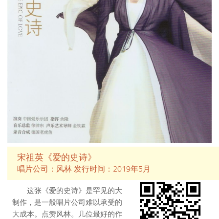
罗内斯最出色的音乐家及俄罗斯其
它城市的著名演奏家。它是俄罗斯
最好的乐团之一，是俄罗斯所有乐
团的典范。
本专辑收录“抉择”、“心债”、
“旧梦不须记”、“今晚夜”、“幸运是
我”、“明星”、“梦”、“交出我的
心”、“楚歌”、“万水千山纵横”、“当
年情”、“奋斗”、“黎明不要来”、“摘
星”、“星夜星尘”等15首粤语歌曲。
本专辑经过LEO的精心制作，声音
极具Hi-Fi。
宋祖英《爱的史诗》
唱片公司：风林 发行时间：2019年5月
这张《爱的史诗》是罕见的大
制作，是一般唱片公司难以承受的
大成本。点赞风林。几位最好的作