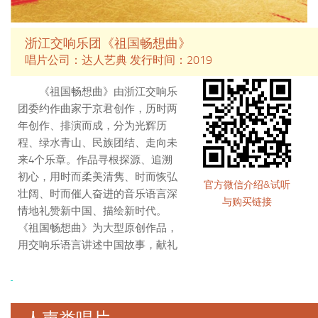
“言者不知”了。
丹麦录音师尼尔森钟情于中国
文化，是天艺的挚友。斯人已故，
浙江交响乐团《祖国畅想曲》
心唯惋惜。然“不可得而亲”、“不可
唱片公司：达人艺典 发行时间：2019
得而贵”，更有《聆听中国-月舞》
和《道德经》留存，足可满足了。
《祖国畅想曲》由浙江交响乐
团委约作曲家于京君创作，历时两
年创作、排演而成，分为光辉历
程、绿水青山、民族团结、走向未
来4个乐章。作品寻根探源、追溯
初心，用时而柔美清隽、时而恢弘
官方微信介绍&试听
壮阔、时而催人奋进的音乐语言深
与购买链接
情地礼赞新中国、描绘新时代。
《祖国畅想曲》为大型原创作品，
用交响乐语言讲述中国故事，献礼
新中国成立七十周年之作。
于京君澳籍华裔作曲家，1957
年生于北京，1977年毕业于中央五
七艺术大学音乐学院（现中央音乐