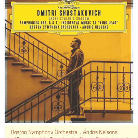
前与乐团同仁一起演奏，以高超技
艺呈现韦伯的《第一号单簧管协奏
曲》，每个小节都能感受到他与乐
团之间的默契。Ottensamer 还与
“无所不弹”的钢琴家王羽佳联手，
演奏了一系列来自门德尔松、勃拉
姆斯与韦伯等音乐家从歌曲启发的
作品，温暖厚重的单簧管与光芒四
射的钢琴交相辉映。这张极为浪漫
的单簧管演奏专辑，让人想起黎明
与黄昏时分如梦似幻的“蓝色时
刻”。
Boston Symphony Orchestra，Andris Nelsons