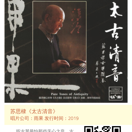
事，和悠远壮阔的乡野传奇。在创
立著名独立音乐品牌Rhymoi music
十五年之际，创始人、音乐制作人
叶云川秉承中国、日本古典千年传
统，在历史长河中自由幻想，邀请
中国、日本演奏家以高超技艺即兴
合奏，经久流传的两国传统民谣，
于东京1200座位的音乐厅，高品质
录制出这个作品，以音乐的方式完
成两种传统文化的深刻交流。倾听
东瀛列岛的古朴乐声，感受中国传
统文化亘古不息的生命张力……
苏思棣《太古清音》
唱片公司：雨果 发行时间：2019
听古琴最怕那些无心之音。古