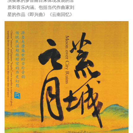
演奏家的多首曲目来体现发烧的音
质和音乐内涵。包括当代作曲家刘
星的作品《即兴曲》《云南回忆》
《孤芳自赏》；李宜宸演奏的穿越
时空的传统古曲《酒狂》，阮琴大
师宁勇的《丝路驼铃》；林吉良大
师的《花下醉》等名曲。“阮”的质
感及形体轮廓通过录制的精准把握
展现出伸手可触的音画境界。
这张唱片的亮点还在于首次采
用MQA高解析编码技术及UHQCD
制作工艺，在动态、频响等技术指
标上均有绝佳精彩的表现。MQA给
听众带来真正意义上母带级的音质
体验。