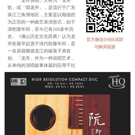
「龙舟说唱」又称为「龙舟
歌」或「唱龙舟」，是流行于广东
珠江三角洲地区，主要是以顺德腔
为正宗的一种曲艺表演形式，始于
清乾隆年间，至今已有260多年历
史。《佛山历史文化辞典》认为龙
官方微信介绍&试听
舟歌最早起源于清代乾隆年间，是
与购买链接
一名原籍顺德龙江的破落子弟首
创。「龙舟」作为一种说唱艺术，
从单纯的演唱叙事体裁到应用于社
会宣传，它的演唱内容往往根据时
势的需要而改变，来源于民间。作
为一种通俗的说唱艺术，其曲调和
唱词与「木鱼」歌近似，曲目唱词
也无所不包括。从神话故事、民间
故事再到演唱当时所发生的事情，
龙舟歌演唱的内容比较繁复。
陈振球，广东省佛山市顺德区
人，自20世纪50年代起开始习演龙