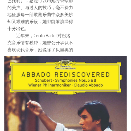
芭托莉），总是可以用她芳香馥郁
的美声、与过人的技巧，毫不费力
地征服每一部歌剧乐曲中众多美妙
却又艰难的乐段，她都能够演绎得
十分出色。
近年来，Cecilia Bartoli对巴洛
克音乐情有独钟，她曾公开承认不
喜欢现代音乐，她说除了贝里奥的
某些歌曲外，其他的现代音乐都是
她拒绝的对象。从这张专辑当中，
我们可以看到她的声乐艺术水平有
了更快的进步，在个人风格上更加
自由洒脱，更为浪漫，低音区扎实
稳健，花腔技巧炉火纯青，过渡音
举重若轻，渐强渐弱的变化更是不
着痕迹。Cecilia Bartoli已经驾轻就
熟，她的低音区发挥得十分出色，
这也是大多数女中音薄弱的环节，
她的声音爆发力很强，音色丰满。