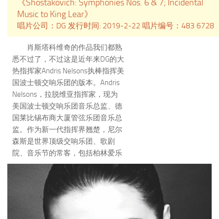
《Shostakovich: Symphonies Nos. 6 & 7; Incidental
Music to King Lear》
唱片公司：DG 发行时间: 2019-2-22 唱片编号：483 6728
肖斯塔科维奇的作品我们都熟
悉不过了，不过这是近年来DG的大
热指挥家Andris Nelsons执棒指挥美
国波士顿交响乐团的版本。Andris
Nelsons，拉脱维亚指挥家，现为
美国波士顿交响乐团音乐总监、德
国莱比锡布商大厦管弦乐团音乐总
监。作为新一代指挥界翘楚，尼尔
森斯是世界顶级交响乐团、歌剧
院、音乐节的常客，包括柏林爱乐
乐团、维也纳爱乐乐团、阿姆斯特
丹皇家音乐厅管弦乐团、巴伐利亚
广播交响乐团、纽约爱乐乐团、维
也纳国家歌剧院、纽约大都会歌剧
院、伦敦皇家歌剧院等等。2014