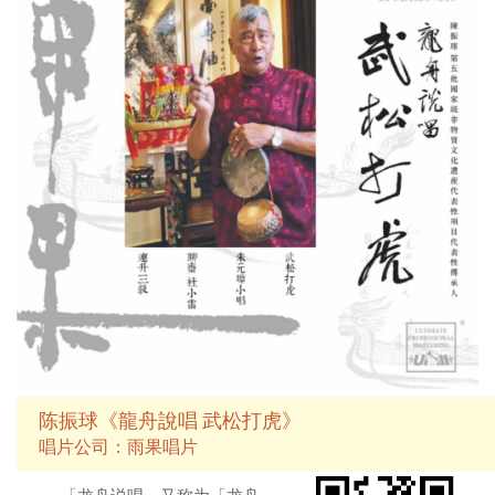
一米大鼓，及一批精炼的响仁和小
鼓，在钱国伟的鼓槌下排山倒海之
势惊天地泣鬼神，再加上雨果后期
采用最新的UPM母带处理技术，一
定会是发烧友的必备天碟。
陈振球《龍舟說唱 武松打虎》
唱片公司：雨果唱片