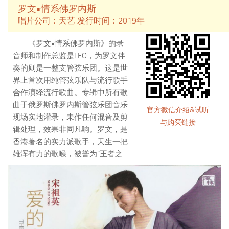
罗文•情系佛罗内斯
唱片公司：天艺 发行时间：2019年
《罗文•情系佛罗内斯》的录
音师和制作总监是LEO，为罗文伴
奏的则是一整支管弦乐团。这是世
界上首次用纯管弦乐队与流行歌手
合作演绎流行歌曲。专辑中所有歌
曲于俄罗斯佛罗内斯管弦乐团音乐
官方微信介绍&试听
现场实地灌录，未作任何混音及剪
与购买链接
辑处理，效果非同凡响。罗文，是
香港著名的实力派歌手，天生一把
雄浑有力的歌喉，被誉为“王者之
声”，在35年的演艺生涯中获奖无
数，无数听众为之倾慕。
佛罗内斯交响乐团成立于1925
年，是俄罗斯国家级交响乐团，荣
获政府颁发“国家艺术交响乐团”荣
誉。乐团共有一百位成员，包括佛