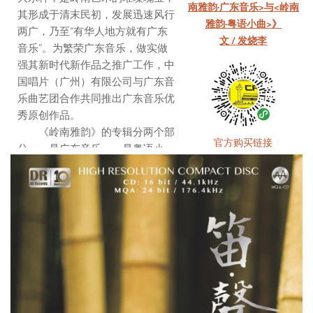
南雅韵·广东音乐>与<岭南
其形成于清末民初，发展迅速风行
雅韵·粤语小曲>》
两广，乃至“有华人地方就有广东
文 / 发烧李
音乐”。为繁荣广东音乐，做实做
强其新时代新作品之推广工作，中
国唱片（广州）有限公司与广东音
乐曲艺团合作共同推出广东音乐优
秀原创作品。
《岭南雅韵》的专辑分两个部
官方购买链接
分，一是广东音乐，一是粤语小
曲。当中曲目是从第一至第六届广
东音乐创作大赛的优秀作品中选
出，集中体现了岭南音乐特色，既
有时代之新音，又粤味盎然，令人
爱不释手。这辑唱片还有纯音乐伴
奏版随送，是粤乐迷和广大乐迷不
容错失之选择。