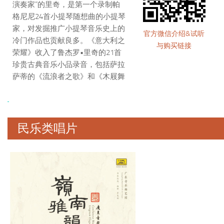
演奏家”的里奇，是第一个录制帕
格尼尼24首小提琴随想曲的小提琴
家，对发掘推广小提琴音乐史上的
官方微信介绍&试听
冷门作品也贡献良多。《意大利之
与购买链接
荣耀》收入了鲁杰罗•里奇的21首
珍贵古典音乐小品录音，包括萨拉
萨蒂的《流浪者之歌》和《木屐舞
曲》，柴可夫斯基的《旋律》等脍
炙人口的动听曲目。最让人惊喜的
是，鲁杰罗•里奇共计使用了20把
价值连城的古董小提琴，10把斯特
民乐类唱片
拉迪瓦里（Stradivari），和10把瓜
奈里（Guarneri Del Gesù），使得
此碟成为“最昂贵”的古董名琴录
音。在里奇这张录音中我们可以得
见他堪称完美的演奏技术，采用小
编制室内乐伴奏，录音师对麦克风
摆位精心设计，营造出了非常有临
场感的演出效果。