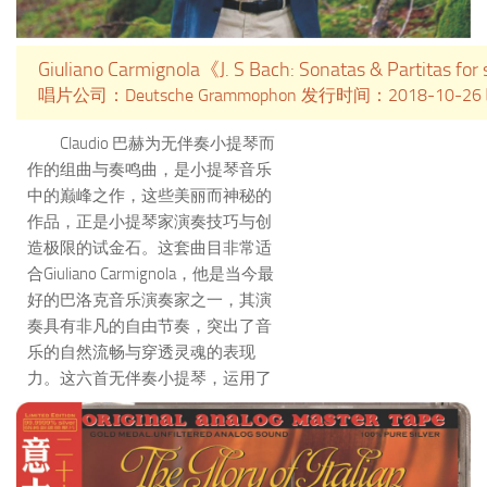
Giuliano Carmignola《J. S Bach: Sonatas & Partitas for 
唱片公司：Deutsche Grammophon 发行时间：2018-10-2
Claudio 巴赫为无伴奏小提琴而
作的组曲与奏鸣曲，是小提琴音乐
中的巅峰之作，这些美丽而神秘的
作品，正是小提琴家演奏技巧与创
造极限的试金石。这套曲目非常适
合Giuliano Carmignola，他是当今最
好的巴洛克音乐演奏家之一，其演
奏具有非凡的自由节奏，突出了音
乐的自然流畅与穿透灵魂的表现
力。这六首无伴奏小提琴，运用了
当时小提琴认为无法演奏的技术，
为小提琴独奏作品中的巅峰之作，
知名小提琴皆以挑战这套作品为毕
生职志。