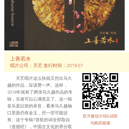
张，弱音时保持能量，使琴意绵延
不断，使琴者心意娓娓流出，如山
泉蜿蜒。闲居陋室，听太古清音，
若无案牍劳形，冲上一壶香茗，人
生至境，不亦快哉！
上善若水
唱片公司：天艺 发行时间：2019.07
天艺唱片这么快就又挖出马久
越的作品，应该赞一声。这样，
2019年就有了两张马久越作品的专
辑，乐迷可以心满意足了。这一辑
音乐是以前的录音，看来马久越袖
口里面仍有金玉，挖一挖可能还
官方微信介绍&试听
有。这个专辑7首歌的词全部取自
与购买链接
《道德经》，中国古文化的养分取