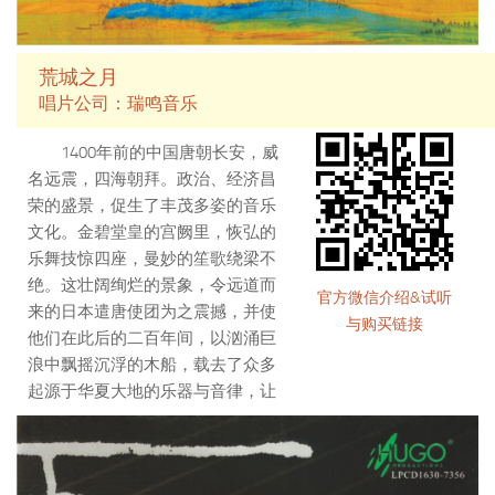
荒城之月
唱片公司：瑞鸣音乐
1400年前的中国唐朝长安，威
名远震，四海朝拜。政治、经济昌
荣的盛景，促生了丰茂多姿的音乐
文化。金碧堂皇的宫阙里，恢弘的
乐舞技惊四座，曼妙的笙歌绕梁不
绝。这壮阔绚烂的景象，令远道而
官方微信介绍&试听
来的日本遣唐使团为之震撼，并使
与购买链接
他们在此后的二百年间，以汹涌巨
浪中飘摇沉浮的木船，载去了众多
起源于华夏大地的乐器与音律，让
盛唐的音乐文化，在东瀛之国落地
生根。
以音乐讲述慷慨苍凉的历史故