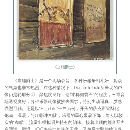
《当铺爵士》
《当铺爵士》是一个现场录音，各种乐器争相斗妍，观众
的气氛也非常热烈。在这种情况下，Donatello Gold所呈现的声
像仍是轮廓分明，聚焦度良好，达到“稳如磐石”的程度，三维音
场透视度好，各种乐器就像被拂去面纱，特别生动逼真，质感
强烈可触。还是以“High Life”一曲为例，开头的萨克斯管酥化、
饱满、温暖，与CD版本相比，乐器的重心显著下降，给人以敦
实的“肉感”，流露出模拟唱片特有的韵味。接着出现的颤音琴声
音圆润、顺滑，叮叮咚咚地似珠落玉盆，又像是大颗的玻璃珠