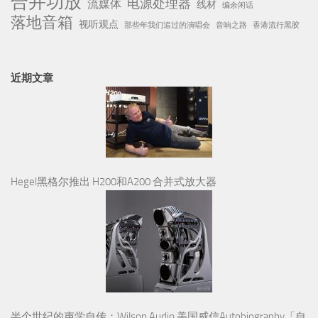
合并功放
电源处理器
流媒体
线材
编余闲话
落地音箱
视听观点
那些年我们追过的演唱会
音响之路
香港流行黑胶
近期文章
Hegel黑格尔推出 H200和A200 合并式放大器
半个世纪的声学自传：Wilson Audio 美国威信Autobiography「自