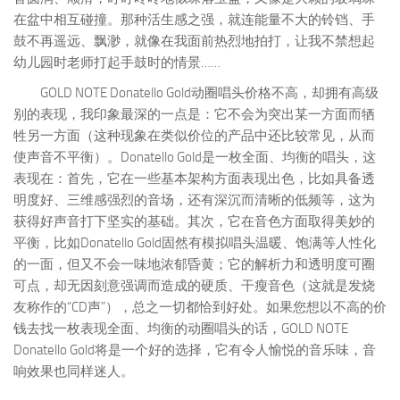
在盆中相互碰撞。那种活生感之强，就连能量不大的铃铛、手
鼓不再遥远、飘渺，就像在我面前热烈地拍打，让我不禁想起
幼儿园时老师打起手鼓时的情景……
GOLD NOTE Donatello Gold动圈唱头价格不高，却拥有高级
别的表现，我印象最深的一点是：它不会为突出某一方面而牺
牲另一方面（这种现象在类似价位的产品中还比较常见，从而
使声音不平衡）。Donatello Gold是一枚全面、均衡的唱头，这
表现在：首先，它在一些基本架构方面表现出色，比如具备透
明度好、三维感强烈的音场，还有深沉而清晰的低频等，这为
获得好声音打下坚实的基础。其次，它在音色方面取得美妙的
平衡，比如Donatello Gold固然有模拟唱头温暖、饱满等人性化
的一面，但又不会一味地浓郁昏黄；它的解析力和透明度可圈
可点，却无因刻意强调而造成的硬质、干瘦音色（这就是发烧
友称作的“CD声”），总之一切都恰到好处。如果您想以不高的价
钱去找一枚表现全面、均衡的动圈唱头的话，GOLD NOTE
Donatello Gold将是一个好的选择，它有令人愉悦的音乐味，音
响效果也同样迷人。