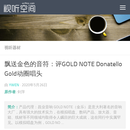
跳至内容
视听器材
飘送金色的音符：评GOLD NOTE Donatello
Gold动圈唱头
由
YWEN
·
2020年5月26日
原作者:
剑萍
简介：
产品代理：昌业音响 GOLD NOTE（金乐）是意大利著名的音响
大厂，具有强大的技术实力，在模拟唱盘、数码产品、放大器、音
箱、线材等不同领域均取得令人瞩目的巨大成就，这在同行中实属罕
见。以模拟唱盘为例，GOLD NO ...