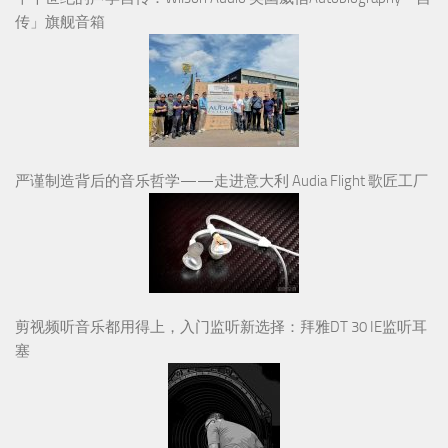
传」旗舰音箱
严谨制造背后的音乐哲学——走进意大利 Audia Flight 歌匠工厂
剪视频听音乐都用得上，入门监听新选择：拜雅DT 30 IE监听耳
塞