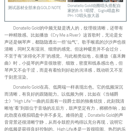
Donatello Gold动圈唱头搭配自
测试器材全部来自GOLD NOTE
家的B-5.1唱臂、Giglio唱盘和
PH-10唱头放大器
Donatello Gold的中频无疑是诱人的，纹理很清晰，还带有
一种精致感。比如播放《Cry Me a River》这首歌时，无论是女
声还是钢琴声，都隐隐透出一些“仙气”。歌手喉底的沙沙声也很
清晰，同时又有湿润、细滑的感觉。但这种暖意并不会过分，
不至于有“浓得化不开”的感觉。与此相类似地，在播放《嘉禾舞
曲》时，小提琴的声音很致密、细致，密度和线条感出色，但
琴声又不会干涩，而是有着恰到好处的润泽感，既动听又不至
于刻意渲染。
Donatello Gold在高、低两端一样表现出色。它的低频深沉
而清晰，有良好的跟随能力。以低频为例，比如在《当铺爵
士》“High Life”一曲的后面有一段爵士鼓的独奏炫技，此刻我清
晰地“看”到鼓位于音场的左后方，鼓声坚定有力，梆梆作响，如
此劲度在模拟唱盘中并不多见。难得的是，Donatello Gold的声
音背景还很清晰宁静，从而令鼓腔共鸣得以充分再现，说明它
的低频是获得良好控制的。High Life本是一首很喧闹、热烈的乐