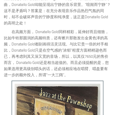
曲，Donatello Gold却能呈现出宁静的音乐背景。“喧闹而宁静”？
这不是矛盾吗？答案是：在充分表现音乐作品热烈气氛的同
时，却不会破坏声音的宁静度和纯净度，这正是Donatello Gold
的高明之处！
在高频方面， Donatello Gold同样精彩，延伸好而且细致，
比如牛铃那圆润的高频特质，还有镲片那散发出金黄色泽的高
频，Donatello Gold都刻画得活灵活现。与比它贵一倍的对手相
比，Donatello Gold只是在空气感的“浓郁”程度方面稍稍逊色而
已，再考虑到其又深又宽的音场，所以，以其仅7650元的售价
而言， Donatello Gold还是相当超值的。而且必须提醒的是，您
如果选用更高级别唱头的话，还必须相应地在唱臂、唱盘要有
进一步的额外投入，所谓“一大三阔”。