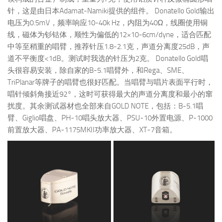
针，这是由日本Adamat-Namiki提供的组件。 Donatello Gold输出
电压为0.5mV，频率响应10-40k Hz，内阻为40Ω，线圈使用铜
线，磁体为钐钴体，顺性为偏低的12×10-6cm/dyne，适合匹配
中等至稍重的唱臂，推荐针压1.8-2.1克，声道分离度25dB，声
道不平衡度<1dB。测试时我选的针压为2克。 Donatello Gold唱
头很容易安装，除自家的B-5.1唱臂外，和Rega、SME、
TriPlanar等牌子的唱臂也很好匹配。当唱臂与唱片表面平行时，
唱针倾斜角接近92°，这时可获得最大的声道分离度和最小的窜
扰度。其余测试器材也全部来自GOLD NOTE，包括：B-5.1唱
臂、Giglio唱盘、PH-10唱头放大器、PSU-10外置电源、P-1000
前置放大器、PA-1175MKII功率放大器、XT-7音箱。