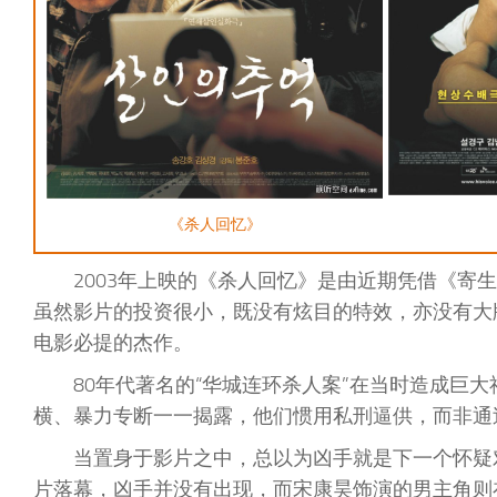
《杀人回忆》
2003年上映的《杀人回忆》是由近期凭借《
虽然影片的投资很小，既没有炫目的特效，亦没有大
电影必提的杰作。
80年代著名的“华城连环杀人案”在当时造成巨
横、暴力专断一一揭露，他们惯用私刑逼供，而非通
当置身于影片之中，总以为凶手就是下一个怀疑
片落幕，凶手并没有出现，而宋康昊饰演的男主角则