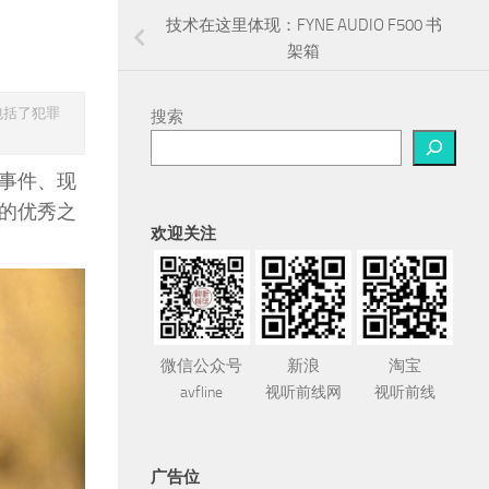
技术在这里体现：FYNE AUDIO F500 书
架箱
包括了犯罪
搜索
事件、现
的优秀之
欢迎关注
微信公众号
新浪
淘宝
avfline
视听前线网
视听前线
广告位