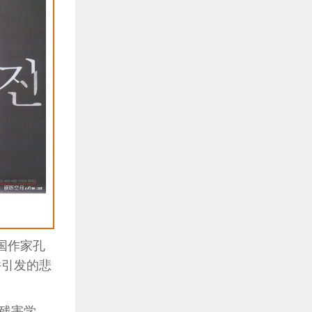
国作家孔
件引发的悲
残害学