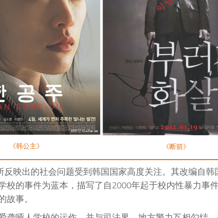
《韩公主》
《断箭》
中所反映出的社会问题受到韩国国家高度关注。其改编自韩
校的事件为蓝本，描写了自2000年起于校内性暴力事
的故事。
爱聋哑人学校的运作，并与司法界、地方警力互相勾结，