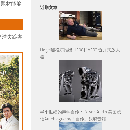
影题材能够
近期文章
亨浩失踪案
Hegel黑格尔推出 H200和A200 合并式放大
器
半个世纪的声学自传：Wilson Audio 美国威
信Autobiography「自传」旗舰音箱