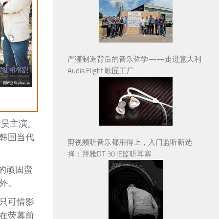
严谨制造背后的音乐哲学——走进意大利
Audia Flight 歌匠工厂
康昊主演。
韩国当代
剪视频听音乐都用得上，入门监听新选
择：拜雅DT 30 IE监听耳塞
的顽固蛮
外。
只可惜影
在荧幕前