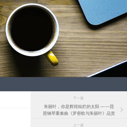
下一篇
朱丽叶，你是辉煌灿烂的太阳 ——琵
琶钢琴重奏曲《罗密欧与朱丽叶》品赏
上一篇