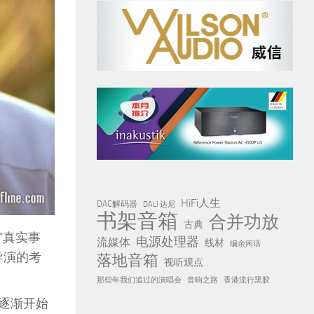
HiFi人生
DAC解码器
DALI 达尼
书架音箱
合并功放
古典
“真实事
电源处理器
流媒体
线材
编余闲话
导演的考
落地音箱
视听观点
那些年我们追过的演唱会
音响之路
香港流行黑胶
府逐渐开始