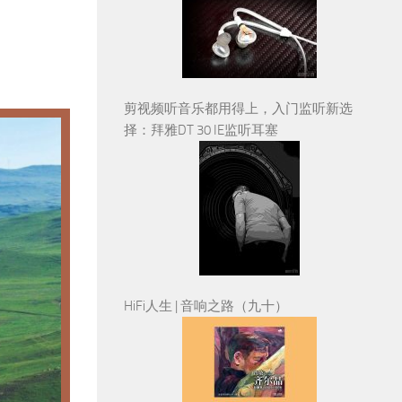
剪视频听音乐都用得上，入门监听新选
择：拜雅DT 30 IE监听耳塞
HiFi人生 | 音响之路（九十）