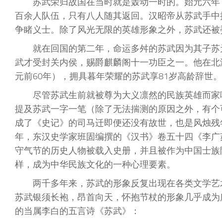
苏武荣归故国在当时就是轰动一时的。始元六年
百余人队伍，只有八人随其返回。汉昭帝从苏武手中
争睹义士。除了风光无限的英雄形象之外，苏武还被
就在回国的第二年，命运多舛的苏武因为其子苏
武才受封关内侯，赐爵麒麟阁十一功臣之一。他在北
元前60年），拥具暮年荣耀的苏武享81岁高龄辞世
尽管苏武生前就被尊为大义凛然的民族英雄而家
提及苏武一字一笔（除了无法揣测的原因之外，有个
成了《史记》的司马迁即便还没有故世，也是风烛残
年，东汉史学家班固编撰的《汉书》卷五十四《李广
守气节的历史人物被载入史册，并且被作为中国士族
样，成为中华民族文化的一种心理要素。
两千多年来，苏武的形象反复出现在各类文学艺
苏武银须长袍，昂首向天，怀抱节杖的形象几乎成为
的当属李白的五言诗《苏武》：