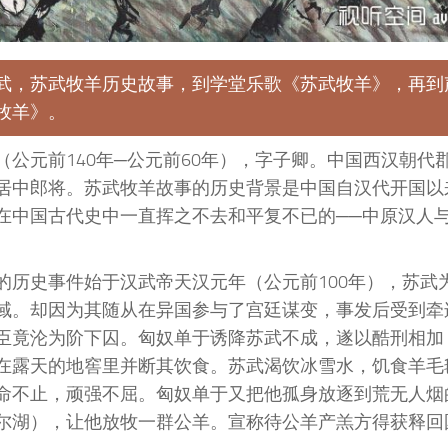
武，苏武牧羊历史故事，到学堂乐歌《苏武牧羊》，再到
牧羊》。
（公元前140年─公元前60年），字子卿。中国西汉朝代
居中郎将。苏武牧羊故事的历史背景是中国自汉代开国以
在中国古代史中一直挥之不去和平复不已的──中原汉人
。
的历史事件始于汉武帝天汉元年（公元前100年），苏武
域。却因为其随从在异国参与了宫廷谋变，事发后受到牵
臣竟沦为阶下囚。匈奴单于诱降苏武不成，遂以酷刑相加
在露天的地窖里并断其饮食。苏武渴饮冰雪水，饥食羊毛
命不止，顽强不屈。匈奴单于又把他孤身放逐到荒无人烟
尔湖），让他放牧一群公羊。宣称待公羊产羔方得获释回