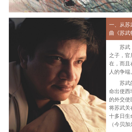
一、从苏
曲《苏武
苏武
之子，官
在，而且
人的争端
苏武
命出使西
的外交使
将苏武关
十多日生
（今贝加