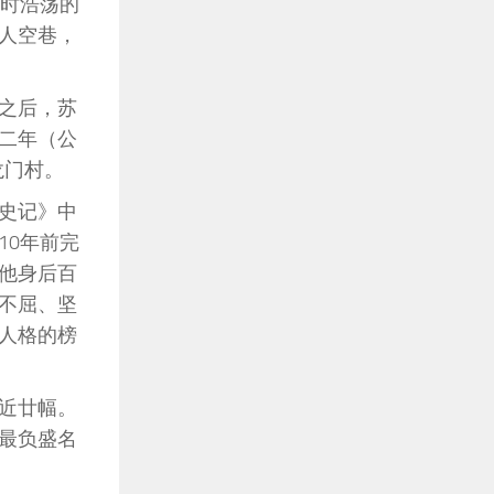
行时浩荡的
人空巷，
之后，苏
二年（公
龙门村。
史记》中
10年前完
他身后百
不屈、坚
人格的榜
近廿幅。
最负盛名