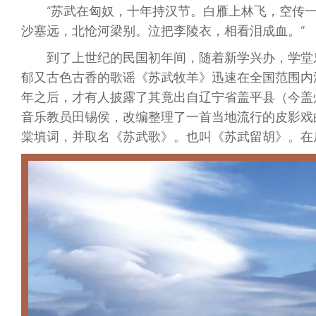
“苏武在匈奴，十年持汉节。白雁上林飞，空传
沙塞远，北怆河梁别。泣把李陵衣，相看泪成血。”
到了上世纪的民国初年间，随着新学兴办，学堂
郁又古色古香的歌谣《苏武牧羊》迅速在全国范围内
年之后，才有人披露了其竟出自辽宁省盖平县（今盖州
音乐教员田锡侯，改编整理了一首当地流行的皮影戏
棠填词，并取名《苏武歌》。也叫《苏武留胡》。在