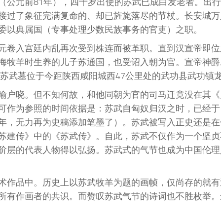
（公元前81年），四十岁出使的苏武已成白发老者。出
接过了象征完满复命的、却已旌旄落尽的节杖。长安城万
委以典属国（专事处理少数民族事务的官吏）之职。
元卷入宫廷内乱再次受到株连而被革职。直到汉宣帝即位
海牧羊时生养的儿子苏通国，也受诏入朝为官。宣帝神爵
。苏武墓位于今距陕西咸阳城西47公里处的武功县武功镇
喻户晓。但不知何故，和他同朝为官的司马迁竟没在其《
可作为参照的时间依据是：苏武自匈奴归汉之时，已经于
年，无力再为史稿添加笔墨了）。苏武被写入正史还是在
苏建传》中的《苏武传》。自此，苏武不仅作为一个坚贞
阶层的代表人物得以弘扬。苏武式的气节也成为中国伦理
术作品中。历史上以苏武牧羊为题的画帧，仅尚存的就有
所有作画者的共识。而赞叹苏武气节的诗词也不胜枚举。