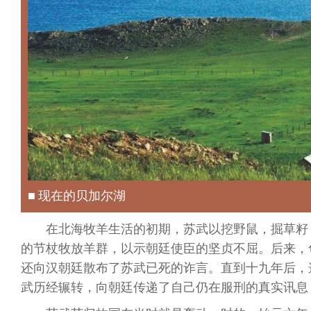
■ 现在的贝加尔湖
在北海牧羊生活的初期，苏武以挖野鼠，掘草籽
的节杖牧放羊群，以示朝廷使臣的坚贞不屈。后来，
还向汉朝廷散布了苏武已死的诈言。直到十九年后，
武历经辗转，向朝廷传递了自己仍在服刑的真实讯息