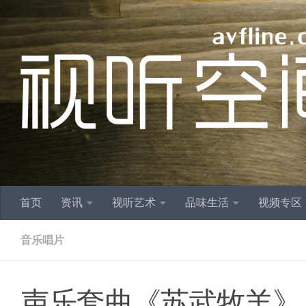
跳至内容
首页
资讯
视听艺术
品味生活
视频专区
音乐唱片
声乐套曲《苏武牧羊》