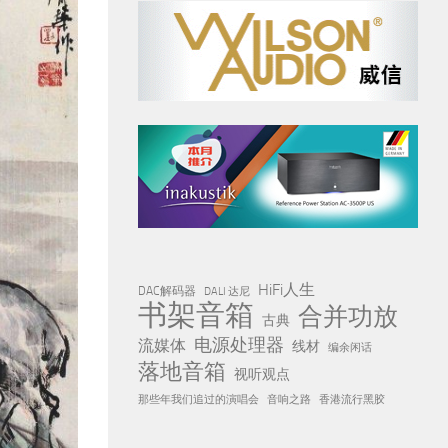
HiFi人生
DAC解码器
DALI 达尼
书架音箱
合并功放
古典
电源处理器
流媒体
线材
编余闲话
落地音箱
视听观点
那些年我们追过的演唱会
音响之路
香港流行黑胶