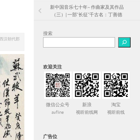
新中国音乐七十年~ 作曲家及其作品
（三）| 一部“长征”千古名：丁善德
搜索
国西汉朝代郡
欢迎关注
微信公众号
新浪
淘宝
avfline
视听前线网
视听前线
广告位