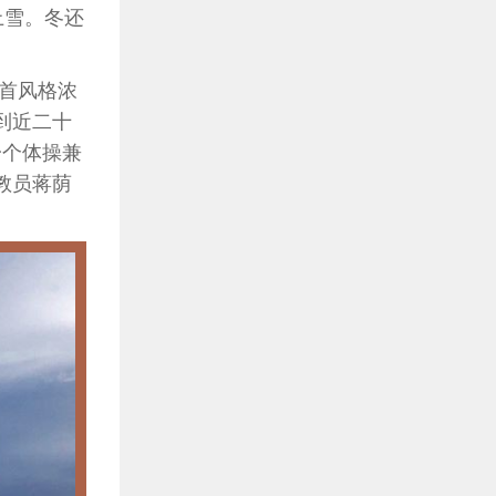
上雪。冬还
首风格浓
到近二十
一个体操兼
教员蒋荫