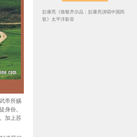
彭康亮《致敬齐尔品：彭康亮演唱中国民
歌》太平洋影音
武帝所赐
徒身份。
。加上苏