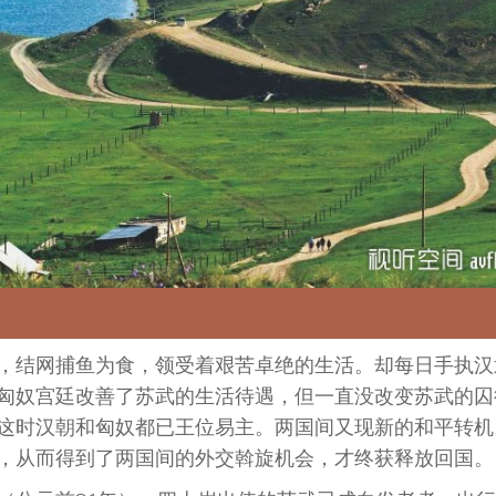
，结网捕鱼为食，领受着艰苦卓绝的生活。却每日手执汉
匈奴宫廷改善了苏武的生活待遇，但一直没改变苏武的囚
这时汉朝和匈奴都已王位易主。两国间又现新的和平转机
，从而得到了两国间的外交斡旋机会，才终获释放回国。