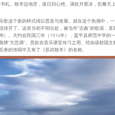
一书札。牧羊边地苦，落日归心绝。渴饮月窟冰，饥餐天
乐歌这个新的样式得以普及与发展。就在这个热潮中，一
流传开了。这首当初不明出处，被当作“古曲”的歌谣，直
）。大约在民国三年（1914年），盖平县师范中学的
曲牌“大悲调”。意欲在音乐课堂传习之用。经由该校国文
后来的传唱中又有了《苏武牧羊》的名称。