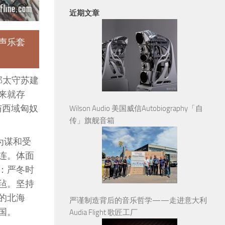
近期文章
声乐套
郡太守苏建
来就存
与西域匈奴
Wilson Audio 美国威信Autobiography「自
传」旗舰音箱
为谋和受
连。体面
：严冬时
毡。坚持
的北海
严谨制造背后的音乐哲学——走进意大利
国。
Audia Flight 歌匠工厂