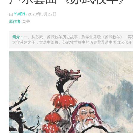
由
YWEN
·
2020年3月22日
原作者:
黄荟
简介：
一、从苏武，苏武牧羊历史故事，到学堂乐歌《苏武牧羊》，再到
太守苏建之子，官居中郎将。苏武牧羊故事的历史背景是中国自汉代开 ..