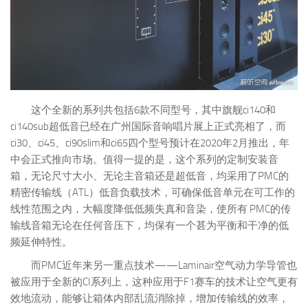
这个全新的系列共包括6款不同型号，其中旗舰ci140和
ci140sub超低音已经在广州国际音响唱片展上正式亮相了，而
ci30、ci45、ci90slim和ci65四个型号预计在2020年2月推出，年
中会正式推向市场。值得一提的是，这个系列的定制安装音
箱，无论尺寸大小、无论主音箱还是超低音，均采用了PMC的
精密传输线（ATL）低音负载技术，可确保低音单元在可工作的
线性范围之内，大幅度降低低频失真和音染，使所有 PMC的传
输线音箱无论在任何音压下，均保有一个甚为平衡和干净的低
频延伸特性。
而PMC近年来另一重点技术——Laminair空气动力学导管也
被应用于全新的CI系列上，这种应用于F1赛车的技术让空气更有
效地流动，能够让箱体内部乱流消除掉，增加传输线的效率，