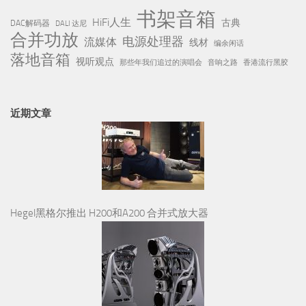
书架音箱
HiFi人生
古典
DAC解码器
DALI 达尼
合并功放
电源处理器
流媒体
线材
编余闲话
落地音箱
视听观点
那些年我们追过的演唱会
音响之路
香港流行黑胶
近期文章
Hegel黑格尔推出 H200和A200 合并式放大器