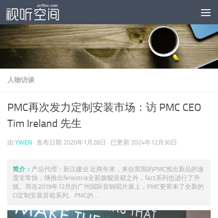
跳至内容
人物访谈
PMC再次发力定制安装市场：访 PMC CEO
Tim Ireland 先生
由
YWEN
· 发布日期
2020年1月28日
· 已更新
2024年12月30日
简介：
产品代理：新汉建业 近两年来，来自英国的PMC推出新品的速
度非常快，继推出fenestria全新旗舰音箱之外，fact系列也进行了升
级。而在2019年12月的广州国际音响唱片展上，PMC更带来了全新的
CI定制安装音箱系列。PMC的 ...