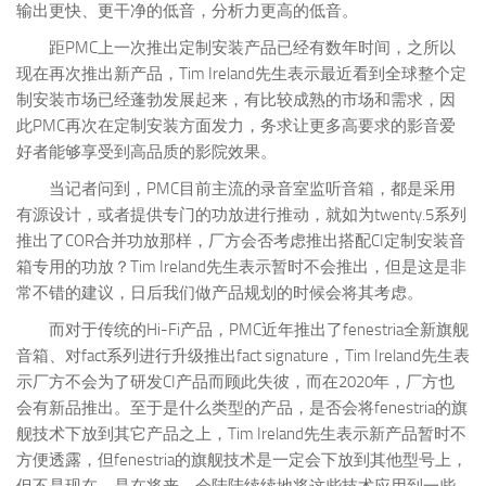
输出更快、更干净的低音，分析力更高的低音。
距PMC上一次推出定制安装产品已经有数年时间，之所以
现在再次推出新产品，Tim Ireland先生表示最近看到全球整个定
制安装市场已经蓬勃发展起来，有比较成熟的市场和需求，因
此PMC再次在定制安装方面发力，务求让更多高要求的影音爱
好者能够享受到高品质的影院效果。
当记者问到，PMC目前主流的录音室监听音箱，都是采用
有源设计，或者提供专门的功放进行推动，就如为twenty.5系列
推出了COR合并功放那样，厂方会否考虑推出搭配CI定制安装音
箱专用的功放？Tim Ireland先生表示暂时不会推出，但是这是非
常不错的建议，日后我们做产品规划的时候会将其考虑。
而对于传统的Hi-Fi产品，PMC近年推出了fenestria全新旗舰
音箱、对fact系列进行升级推出fact signature，Tim Ireland先生表
示厂方不会为了研发CI产品而顾此失彼，而在2020年，厂方也
会有新品推出。至于是什么类型的产品，是否会将fenestria的旗
舰技术下放到其它产品之上，Tim Ireland先生表示新产品暂时不
方便透露，但fenestria的旗舰技术是一定会下放到其他型号上，
但不是现在，是在将来，会陆陆续续地将这些技术应用到一些