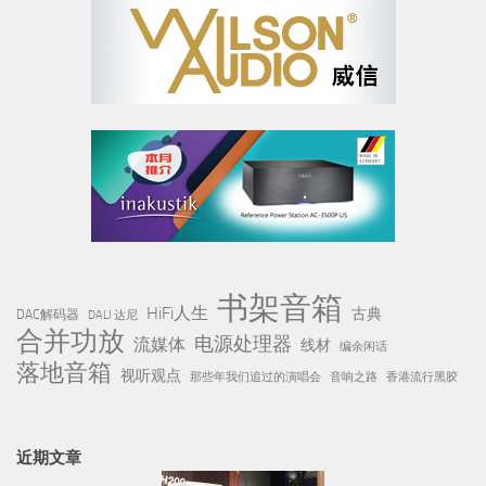
书架音箱
HiFi人生
古典
DAC解码器
DALI 达尼
合并功放
电源处理器
流媒体
线材
编余闲话
落地音箱
视听观点
那些年我们追过的演唱会
音响之路
香港流行黑胶
近期文章