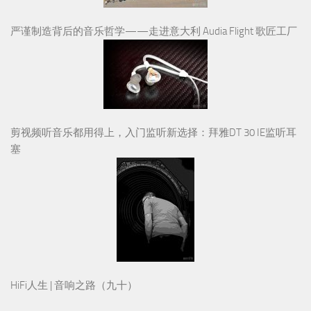
严谨制造背后的音乐哲学——走进意大利 Audia Flight 歌匠工厂
剪视频听音乐都用得上，入门监听新选择：拜雅DT 30 IE监听耳
塞
HiFi人生 | 音响之路（九十）