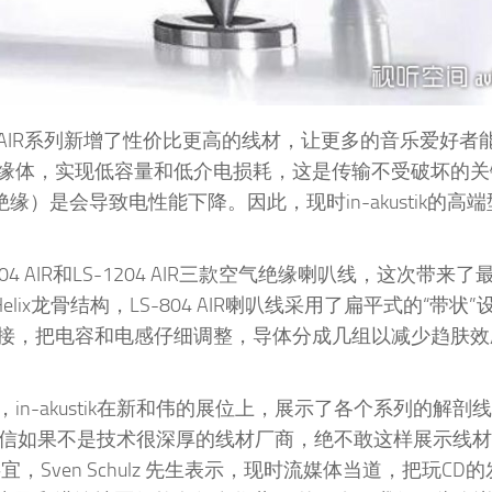
AIR系列新增了性价比更高的线材，让更多的音乐爱好者
缘体，实现低容量和低介电损耗，这是传输不受破坏的关
）是会导致电性能下降。因此，现时in-akustik的高
S-2404 AIR和LS-1204 AIR三款空气绝缘喇叭线，这次带来了
elix龙骨结构，LS-804 AIR喇叭线采用了扁平式的“带状
接，把电容和电感仔细调整，导体分成几组以减少趋肤效
n-akustik在新和伟的展位上，展示了各个系列的解剖
构造，相信如果不是技术很深厚的线材厂商，绝不敢这样展示线
事宜，Sven Schulz 先生表示，现时流媒体当道，把玩CD