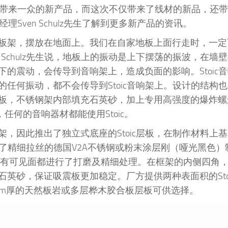
必然会带来一众的新产品，而这次不仅带来了线材的新品，还带来了
经理Sven Schulz先生了解到更多新产品的资讯。
板架，摆放在地面上。我们在自家地板上面行走时，一定
 Schulz先生说，地板上的振动是上下摆荡的振波，在墙
的震动，会传导到音响架上，造成负面的影响。Stoic
任何振动，都不会传导到Stoic音响架上。设计的结构
板，不锈钢架内部填充石英砂，加上专用高强度的爆炸螺
，任何的音响器材都能使用Stoic。
，因此推出了独立式底座的Stoic层板，在制作材料上
用了精细拉丝的德国V2A不锈钢或粉末涂层刚（哑光黑色）
有可见面都进行了打磨及精细处理。在框架的内侧四角，St
英砂，保证吸震板更加稳定。厂方提供两种表面积的Sto
供30mm厚的天然板岩或多层桦木胶合板层板可供选择。