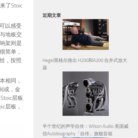
Stoic
近期文章
可以感受
壁与地板交
音响架则是
也很简单，
丝，按照
Hegel黑格尔推出 H200和A200 合并式放大
器
基本相同，
制成，金
oic层板
ic层板，
半个世纪的声学自传：Wilson Audio 美国威
信Autobiography「自传」旗舰音箱