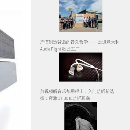
严谨制造背后的音乐哲学——走进意大利
Audia Flight 歌匠工厂
剪视频听音乐都用得上，入门监听新选
择：拜雅DT 30 IE监听耳塞