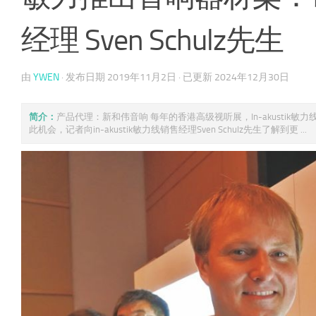
经理 Sven Schulz先生
由
YWEN
· 发布日期
2019年11月2日
· 已更新
2024年12月30日
简介：
产品代理：新和伟音响 每年的香港高级视听展，In-akustik
此机会，记者向in-akustik敏力线销售经理Sven Schulz先生了解到更 ...