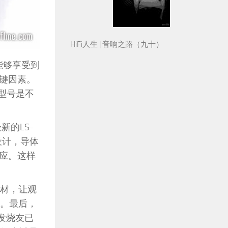
HiFi人生 | 音响之路（九十）
能够享受到
键因素。
端型号是不
最新的LS-
”设计，导体
应。这样
线材，让观
材。最后，
的发烧友已