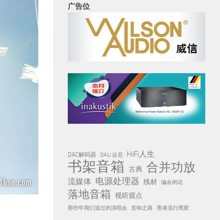
广告位
HiFi人生
DAC解码器
DALI 达尼
书架音箱
合并功放
古典
电源处理器
流媒体
线材
编余闲话
落地音箱
视听观点
那些年我们追过的演唱会
音响之路
香港流行黑胶