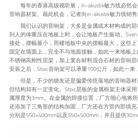
每年的香港高级视听展，In-akustik敏力线
音响器材架。藉此机会，记者向in-akustik敏力线销售
我们认识的音响架，大多是金属或木材构成的层
到人的体重压在地板上时，会让地板产生振动。Sven
接处，摆幅最小，而楼地板中央的摆幅最大，这些上下
固定在墙面上，完全不与地面接触，如此一来地板上的
不锈钢高刚性层架，加上复合材料混合石材的音响层
安装之后，Stoic音响架可以承重100公斤，如此一来
但是，不少的烧友还是偏爱传统落地的音响器材架
但结构却有一定变化。Stoic层板的金属框架主体采
属厚度为3mm。在金属的焊接位置，厂方细心地将所
还添加了三角形的结构加固，厂方还在方管内部填充石
分别是550×400mm以及550×500mm，并且提