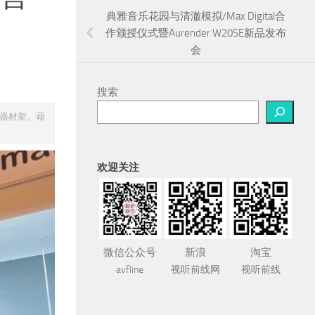
典雅音乐花园与清澈模拟/Max Digital合
作颁授仪式暨Aurender W20SE新品发布
会
搜索
响器材架。藉
欢迎关注
微信公众号
新浪
淘宝
avfline
视听前线网
视听前线