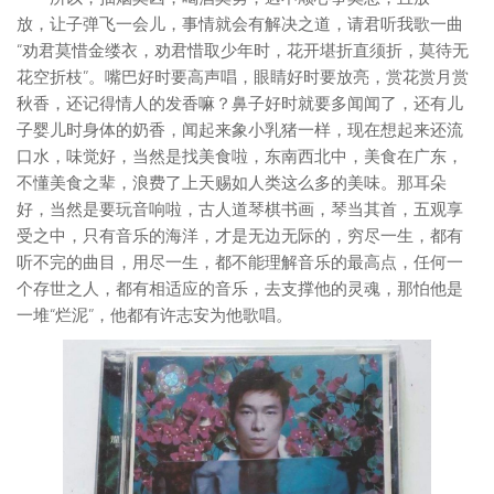
放，让子弹飞一会儿，事情就会有解决之道，请君听我歌一曲
“劝君莫惜金缕衣，劝君惜取少年时，花开堪折直须折，莫待无
花空折枝”。嘴巴好时要高声唱，眼睛好时要放亮，赏花赏月赏
秋香，还记得情人的发香嘛？鼻子好时就要多闻闻了，还有儿
子婴儿时身体的奶香，闻起来象小乳猪一样，现在想起来还流
口水，味觉好，当然是找美食啦，东南西北中，美食在广东，
不懂美食之辈，浪费了上天赐如人类这么多的美味。那耳朵
好，当然是要玩音响啦，古人道琴棋书画，琴当其首，五观享
受之中，只有音乐的海洋，才是无边无际的，穷尽一生，都有
听不完的曲目，用尽一生，都不能理解音乐的最高点，任何一
个存世之人，都有相适应的音乐，去支撑他的灵魂，那怕他是
一堆“烂泥”，他都有许志安为他歌唱。