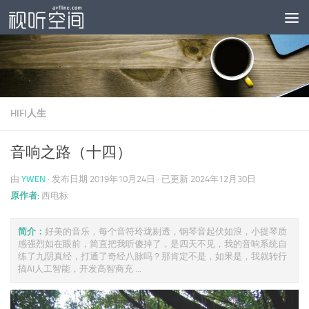
跳至内容
HIFI人生
音响之路（十四）
由
YWEN
· 发布日期
2019年10月24日
· 已更新
2024年12月30日
原作者:
西电标
简介：
好美的音乐，每个音符玲珑剔透，钢琴音起伏如浪，小提琴质
感强烈如在眼前，简直把我听傻掉了，是四天不见，我的音响系统自
练了九阴真经，打通了奇经八脉吗？那肯定不是，如果是，我就转行
搞AI人工智能，开发高智商充 ...