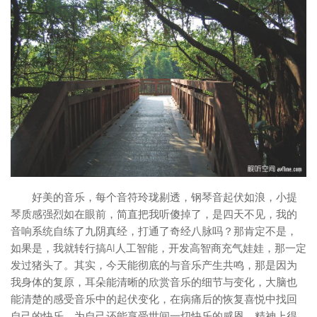
好美的音乐，每个音符玲珑剔透，钢琴音起伏如浪，小提
琴质感强烈如在眼前，简直把我听傻掉了，是四天不见，我的
音响系统自练了九阴真经，打通了奇经八脉吗？那肯定不是，
如果是，我就转行搞AI人工智能，开发高智商充气娃娃，那一定
发过猪头了。其实，今天能彻底的与音乐产生共鸣，那是因为
我身体的复原，耳朵能清晰的欣赏音乐的细节与变化，大脑也
能清楚的感受音乐中的起伏变化，在病痛后的恢复喜悦中找回
自己的快乐，为自己还能享受世间一切快乐的感恩，精神上得