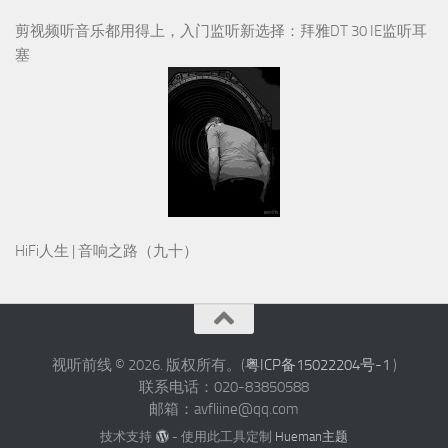
剪视频听音乐都用得上，入门监听新选择：拜雅DT 30 IE监听耳
塞
HiFi人生 | 音响之路（九十）
视听前线 © 2026. 版权所有。(
粤ICP备15022204号-1
)
联系电话：020-83850588
邮箱：avfliine@qq.com
技术支持
- 使用此工具定制
Hueman主题