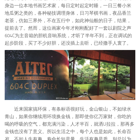
身边一位本地书画艺术家，每日定时起定时睡，一日三餐小米
地瓜粥之类的，各种秘技调理身体，日习琴棋书画，夜品香兰
老茶，仿如三界外，不在五行中，如此神仙般的日子，结果，
提前去了。然而，这位画家今年才刚刚配好了一套以剧院之声
604C为主音箱的胆机音响系统，才听了半年不到，正在调试的
起步阶段，买了不少好胆，还没插上去听，已经撒手人寰了。
近来国家搞环保，有条标语很好玩，金山银山，不如绿水
青山，如果你继续用环境换金钱，那即使你亿万家财，你吃的
喝的呼吸的空气，都充满污染，人才半百，就洒U拉拉，那再多
金钱也没有了意义。所以生活之中，每个人也是如此，长命百
岁，不如人生有趣，寿命长短是量，生活有趣是质，别总以为