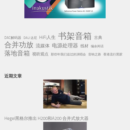
书架音箱
HiFi人生
古典
DAC解码器
DALI 达尼
合并功放
电源处理器
流媒体
线材
编余闲话
落地音箱
视听观点
那些年我们追过的演唱会
音响之路
香港流行黑胶
近期文章
Hegel黑格尔推出 H200和A200 合并式放大器