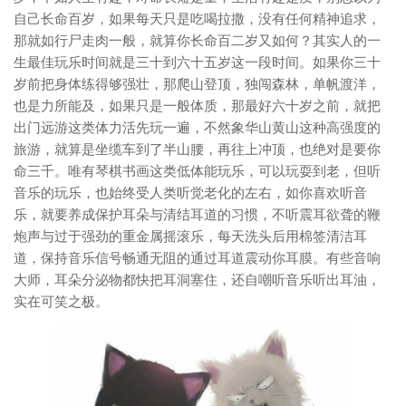
自己长命百岁，如果每天只是吃喝拉撒，没有任何精神追求，
那就如行尸走肉一般，就算你长命百二岁又如何？其实人的一
生最佳玩乐时间就是三十到六十五岁这一段时间。如果你三十
岁前把身体练得够强壮，那爬山登顶，独闯森林，单帆渡洋，
也是力所能及，如果只是一般体质，那最好六十岁之前，就把
出门远游这类体力活先玩一遍，不然象华山黄山这种高强度的
旅游，就算是坐缆车到了半山腰，再往上冲顶，也绝对是要你
命三千。唯有琴棋书画这类低体能玩乐，可以玩耍到老，但听
音乐的玩乐，也始终受人类听觉老化的左右，如你喜欢听音
乐，就要养成保护耳朵与清结耳道的习惯，不听震耳欲聋的鞭
炮声与过于强劲的重金属摇滚乐，每天洗头后用棉签清洁耳
道，保持音乐信号畅通无阻的通过耳道震动你耳膜。有些音响
大师，耳朵分泌物都快把耳洞塞住，还自嘲听音乐听出耳油，
实在可笑之极。