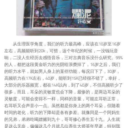
从生理医学角度，我们的听力最高峰，应该在10岁至16岁
左右，高频能听到20k，可惜，这个年纪的时候，一没钱玩音
响，二没人生经历去感悟音乐，三对古典音乐没什么研究。99%
的人，都把这段黄金听力的光阴给浪费掉了，16岁之后，我们
的听力水平，就如男人身上的某些功能，每况日下了，30岁，
高频听力在17K左右，40岁，能听到15K已经很不错了，幸好，
大部分的乐器频宽，都在14K以内，到了40岁，不但高频听少了
很多，而且，耳朵的灵敏度也会下降，最惨的，是两边耳朵的
灵敏度，可能会变得不一样，同样的音量，可能左耳听正常，
右耳听又会声音小一点。虽然都是你身上的两个耳朵，但随着
时间的老化，听力的下降却是各有参差。就像同是一个阿妈生
的兄弟，弟弟吃喝嫖赌到九十，哥哥修心养生五十九。人生就
是这么无奈，偏偏这几个月就几位养生大师英年早逝，特别我