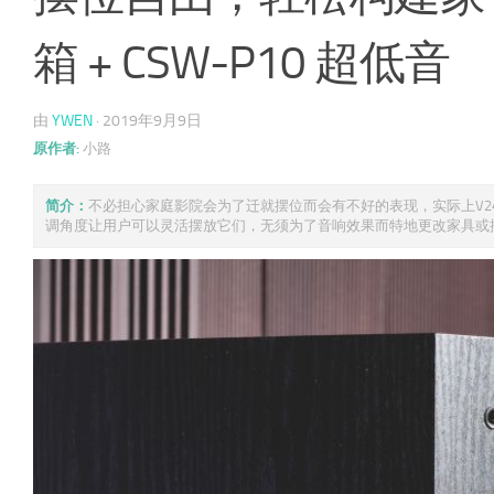
箱 + CSW-P10 超低音
由
YWEN
·
2019年9月9日
原作者:
小路
简介：
不必担心家庭影院会为了迁就摆位而会有不好的表现，实际上V
调角度让用户可以灵活摆放它们，无须为了音响效果而特地更改家具或摆 .