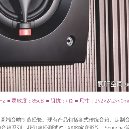
Hz ■ 灵敏度：85dB ■ 阻抗：4Ω ■ 尺寸：242×242×4
多年的高端音响制造经验。现有产品包括各式传统音箱、定制
挂音箱系列。我们曾经测试过PiXA的家庭影院、Soundba