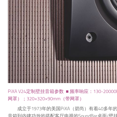
PiXA V24定制壁挂音箱参数 ■ 频率响应：130-20000
网罩）；320×320×90mm（带网罩）
成立于1973年的美国PiXA（碧尚）有着40
音箱到内建功放的搭配客厅电视的SoundBar桌面/壁