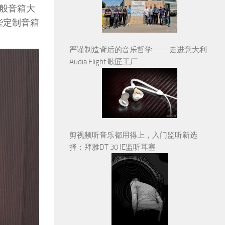
般音箱大
些定制音箱
严谨制造背后的音乐哲学——走进意大利
Audia Flight 歌匠工厂
剪视频听音乐都用得上，入门监听新选
择：拜雅DT 30 IE监听耳塞