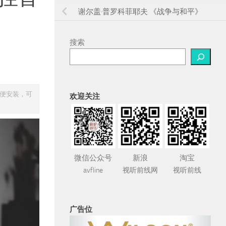
谢尔盖·普罗科菲耶夫 《战争与和平》
搜索
方便安装，可
欢迎关注
微信公众号
新浪
淘宝
avfline
视听前线网
视听前线
广告位