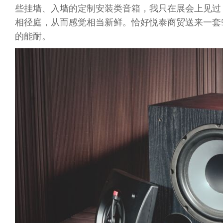
些挂墙、入墙的定制安装类音箱，我只在展会上见过
相径庭，从而感觉相当新鲜。恰好悦泰商贸送来一套5件
的能耐。