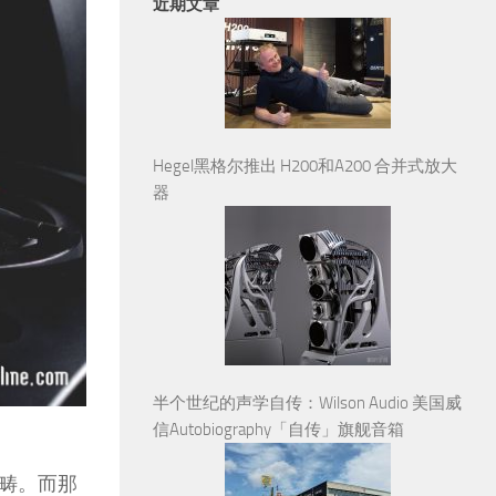
近期文章
Hegel黑格尔推出 H200和A200 合并式放大
器
半个世纪的声学自传：Wilson Audio 美国威
信Autobiography「自传」旗舰音箱
畴。而那