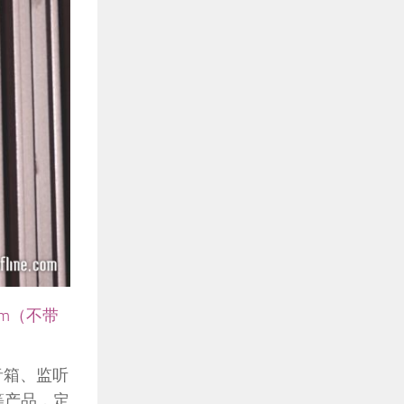
0mm（不带
音箱、监听
r等产品，定