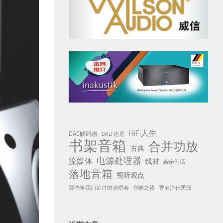
HiFi人生
DAC解码器
DALI 达尼
书架音箱
合并功放
古典
电源处理器
流媒体
线材
编余闲话
落地音箱
视听观点
那些年我们追过的演唱会
音响之路
香港流行黑胶