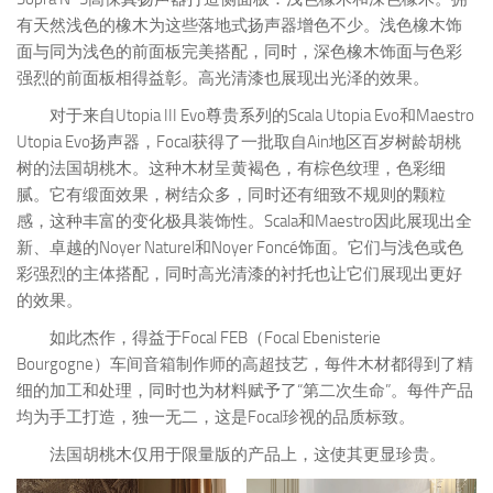
有天然浅色的橡木为这些落地式扬声器增色不少。浅色橡木饰
面与同为浅色的前面板完美搭配，同时，深色橡木饰面与色彩
强烈的前面板相得益彰。高光清漆也展现出光泽的效果。
对于来自Utopia III Evo尊贵系列的Scala Utopia Evo和Maestro
Utopia Evo扬声器，Focal获得了一批取自Ain地区百岁树龄胡桃
树的法国胡桃木。这种木材呈黄褐色，有棕色纹理，色彩细
腻。它有缎面效果，树结众多，同时还有细致不规则的颗粒
感，这种丰富的变化极具装饰性。Scala和Maestro因此展现出全
新、卓越的Noyer Naturel和Noyer Foncé饰面。它们与浅色或色
彩强烈的主体搭配，同时高光清漆的衬托也让它们展现出更好
的效果。
如此杰作，得益于Focal FEB（Focal Ebenisterie
Bourgogne）车间音箱制作师的高超技艺，每件木材都得到了精
细的加工和处理，同时也为材料赋予了“第二次生命”。每件产品
均为手工打造，独一无二，这是Focal珍视的品质标致。
法国胡桃木仅用于限量版的产品上，这使其更显珍贵。