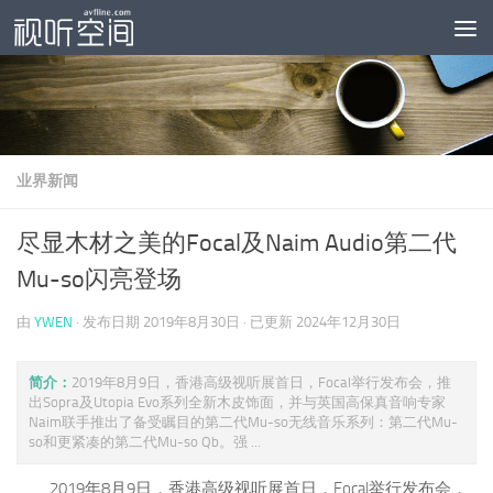
跳至内容
业界新闻
尽显木材之美的Focal及Naim Audio第二代
Mu-so闪亮登场
由
YWEN
· 发布日期
2019年8月30日
· 已更新
2024年12月30日
简介：
2019年8月9日，香港高级视听展首日，Focal举行发布会，推
出Sopra及Utopia Evo系列全新木皮饰面，并与英国高保真音响专家
Naim联手推出了备受瞩目的第二代Mu-so无线音乐系列：第二代Mu-
so和更紧凑的第二代Mu-so Qb。强 ...
2019年8月9日，香港高级视听展首日，Focal举行发布会，