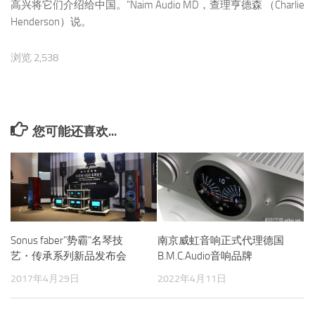
高兴将它们介绍给中国。”Naim Audio MD，查理亨德森 （Charlie
Henderson）说。
浏览 2,538
您可能还喜欢...
Sonus faber"势霸"名琴技
南京威虹音响正式代理德国
艺・传承系列新品发布会
B.M.C.Audio音响品牌
2017年4月29日
2022年4月11日