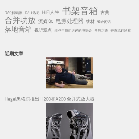
书架音箱
HiFi人生
古典
DAC解码器
DALI 达尼
合并功放
电源处理器
流媒体
线材
编余闲话
落地音箱
视听观点
那些年我们追过的演唱会
音响之路
香港流行黑胶
近期文章
Hegel黑格尔推出 H200和A200 合并式放大器