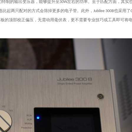
们特制的输出变压器，能够提升至
左右的功率。至于匹配方面，其实
30W
选比起两只配对的方式会筛掉更多的电子管。此外，
也采用了
Jubilee 300B
面板的顶部校正偏压，无需动用毫伏表，更不需要专业技巧或工具即可将