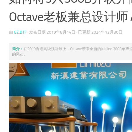
Octave老板兼总设计师 An
由
GZ.BTF
· 发布日期
2019年8月14日
· 已更新
2024年12月30日
简介：
在2019香港高级视听展上，Octave带来全新的Jubilee 300B
的采访。