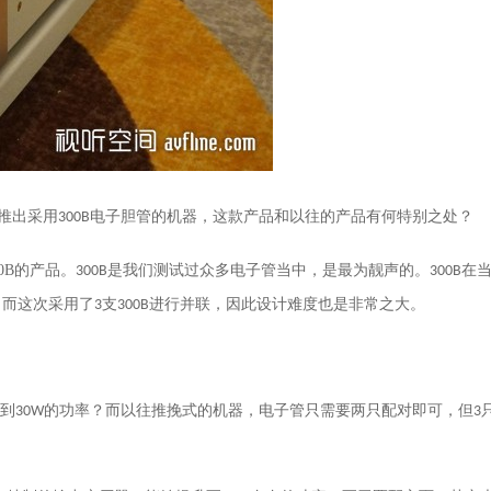
推出采用
电子胆管的机器，这款产品和以往的产品有何特别之处？
300B
0B
的产品。
是我们测试过众多电子管当中，是最为靓声的。
在
300B
300B
。而这次采用了
支
进行并联，因此设计难度也是非常之大。
3
300B
到
的功率？而以往推挽式的机器，电子管只需要两只配对即可，但
30W
3