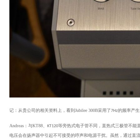
记：从贵公司的相关资料上，看到
Jubilee 300B
采用了
的频率产生
7Hz
Andreas
：与
KT88
、
等旁热式
电子
管不同，直热式三极管不能
KT120
电压会在扬声器中引起不可接受的哼声和电源干扰。虽然，
通过
直