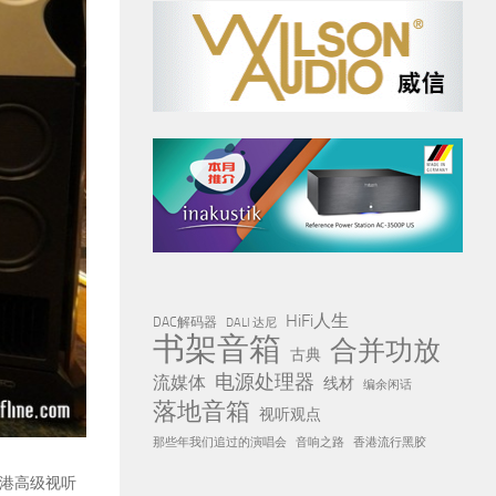
HiFi人生
DAC解码器
DALI 达尼
书架音箱
合并功放
古典
电源处理器
流媒体
线材
编余闲话
落地音箱
视听观点
那些年我们追过的演唱会
音响之路
香港流行黑胶
港
高级
视听