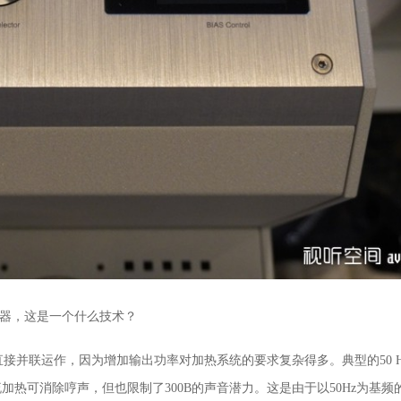
器，这是一个什么技术？
直接并联运作，因为增加输出功率对加热系统的要求复杂得多。典型的
50 
流加热可消除哼声，但也限制了
300B
的声音潜力。
这是由于以
50Hz
为基频