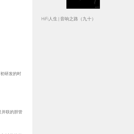
HiFi人生 | 音响之路（九十）
当初研发的时
只并联的胆管