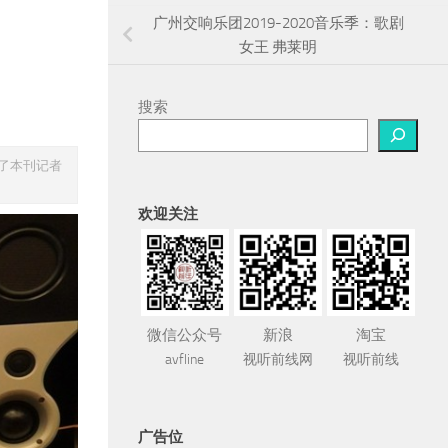
广州交响乐团2019-2020音乐季：歌剧
女王 弗莱明
搜索
接受了本刊记者
欢迎关注
微信公众号
新浪
淘宝
avfline
视听前线网
视听前线
广告位