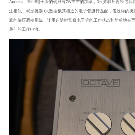
Andreas
：
300B
电子管的确只有
左右的功率，
只并联后再经过我
7W
3
法相似，就是挑选
只数据极其相近的电子管进行匹配，但这样的挑
3
豪的偏压调校系统，让用户随时监察电子管的工作状态和简单地在
最佳的工作电流。