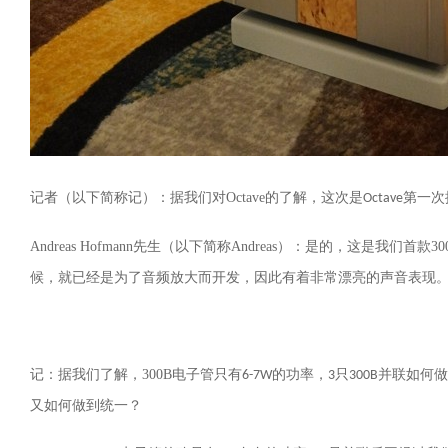
记者（以下简称记）：据我们对
Octave
的了解，这次是
第一次
Octave
Andreas Hofmann
先生（以下简称
Andreas
）：是的，这是我们首款
30
候，就已经是为了音频放大而开发，因此有着非常漂亮的声音表现
记：据我们了解，
300B
电子管只有
的功率，
只
并联如何做
6-7W
3
300B
又如何做到统一？