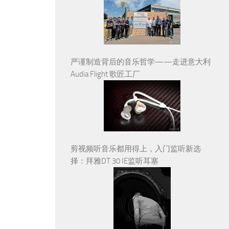
严谨制造背后的音乐哲学——走进意大利
Audia Flight 歌匠工厂
剪视频听音乐都用得上，入门监听新选
择：拜雅DT 30 IE监听耳塞