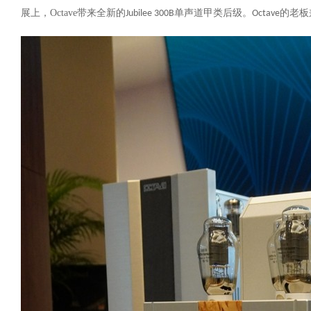
展
上，
Octave
带来全新的
单声道甲类后级。
的老板
Jubilee 300B
Octave