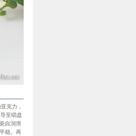
的亚克力，
传导至唱盘
瓷自润滑
的平稳。再