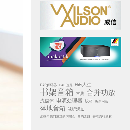
HiFi人生
DAC解码器
DALI 达尼
书架音箱
合并功放
古典
电源处理器
流媒体
线材
编余闲话
落地音箱
视听观点
那些年我们追过的演唱会
音响之路
香港流行黑胶