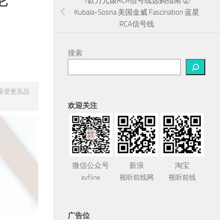
7款万元级RCA信号线选购指南 ②
Kubala-Sosna 美国金威 Fascination 蓝星
RCA信号线
搜索
享受更高品
欢迎关注
微信公众号
新浪
淘宝
avfline
视听前线网
视听前线
广告位