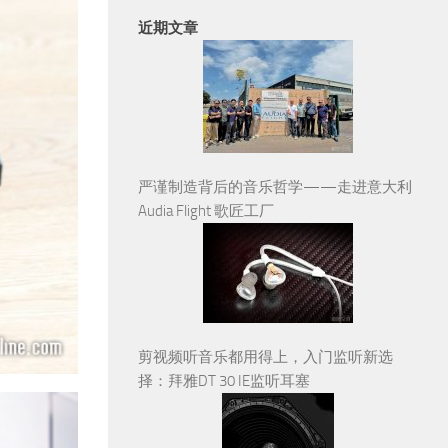
近期文章
严谨制造背后的音乐哲学——走进意大利
Audia Flight 歌匠工厂
剪视频听音乐都用得上，入门监听新选
择：拜雅DT 30 IE监听耳塞