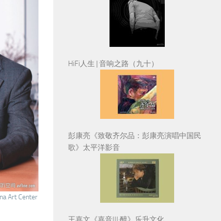
HiFi人生 | 音响之路（九十）
彭康亮《致敬齐尔品：彭康亮演唱中国民
歌》太平洋影音
Art Center
王嘉文《嘉音III·醉》乐升文化