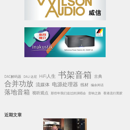
书架音箱
HiFi人生
古典
DAC解码器
DALI 达尼
合并功放
电源处理器
流媒体
线材
编余闲话
落地音箱
视听观点
那些年我们追过的演唱会
音响之路
香港流行黑胶
近期文章