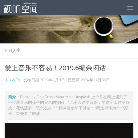
跳至内容
HIFI人生
爱上音乐不容易！2019.6编余闲话
由
YWEN
· 发布日期
2019年6月3日
· 已更新
2024年12月30日
简介：
Photo by Finn Gross Maurer on Unsplash 上个月在网上遇到了
一位爱音乐的孩子的父亲的提问：“儿子入迷学音乐，学这个工作不好
找，花钱还多，该怎么办？” 我试着参加了讨论：“我觉得作为一个家
长，首先要了解孩 ...