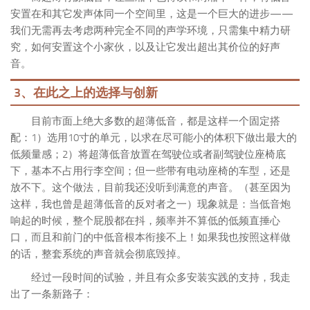
安置在和其它发声体同一个空间里，这是一个巨大的进步——
我们无需再去考虑两种完全不同的声学环境，只需集中精力研
究，如何安置这个小家伙，以及让它发出超出其价位的好声
音。
3、在此之上的选择与创新
目前市面上绝大多数的超薄低音，都是这样一个固定搭
配：1）选用10寸的单元，以求在尽可能小的体积下做出最大的
低频量感；2）将超薄低音放置在驾驶位或者副驾驶位座椅底
下，基本不占用行李空间；但一些带有电动座椅的车型，还是
放不下。这个做法，目前我还没听到满意的声音。（甚至因为
这样，我也曾是超薄低音的反对者之一）现象就是：当低音炮
响起的时候，整个屁股都在抖，频率并不算低的低频直捶心
口，而且和前门的中低音根本衔接不上！如果我也按照这样做
的话，整套系统的声音就会彻底毁掉。
经过一段时间的试验，并且有众多安装实践的支持，我走
出了一条新路子：