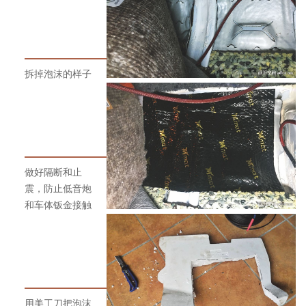
拆掉泡沫的样子
做好隔断和止
震，防止低音炮
和车体钣金接触
用美工刀把泡沫