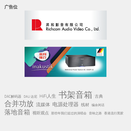
广告位
书架音箱
HiFi人生
古典
DAC解码器
DALI 达尼
合并功放
电源处理器
流媒体
线材
编余闲话
落地音箱
视听观点
那些年我们追过的演唱会
音响之路
香港流行黑胶