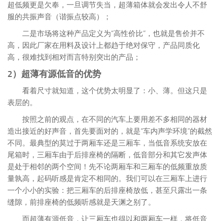
超低频更是欠奉，一旦调节失当，超薄箱体就会发出令人不舒
服的共振声音（谐振点较高）；
二是市场将这种产品定义为“高性价比”，也就是售价并不
高，因此厂家在用料及设计上都趋于绝对保守，产品同质化
高，很难找到相对而言特别突出的产品；
2）超薄有源低音的优势
看着尺寸就知道，这个优势太明显了：小、薄。但这只是
表层的。
按照之前的观点，在不同的汽车上要用差不多相同的器材
造出接近的好声音，首先要面对的，就是“车内声学环境”的截然
不同。最典型的莫过于两厢车还是三厢车，当低音系统安放在
尾箱时，三厢车由于后排座椅的隔断，低音部分和其它发声体
是处于相邻的两个空间！先不论两厢车和三厢车的低频重放质
量孰高，起码听感是肯定不相同的。我们可以在三厢车上进行
一个小小的实验：把三厢车的后排座椅放低，甚至只露出一条
缝隙，前排座椅的低频听感就是天渊之别了。
而超薄有源低音，让三厢车也得以和两厢车一样，将低音