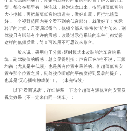
个非常隐蔽的地方，就是副驾驶位的放脚的位置！绝大部分车
型，都会在那里有一块泡沫，将泡沫拿出来，按照超薄低音的
大小挖掉，再把超薄低音炮填进去，做好止震，再把地毯盖
好，一个视野范围内完全看不到的低音部分，就做好了！实际
聆听的时候，只要调试得当，低频全部从“皇帝位”前方传来，副
驾驶只有脚部有小许的震感，改装过示范系统的车主们都觉得
这样的低频质量，简直可以用不可思议来形容。
一般来说，采用电子分频+延时模式来改装的汽车音响系
统，副驾驶位的听感，总会显得别扭：声音压在A柱不说，三频
均衡（尤其是中低频）也是所有位置中最差的。但超薄低音安
置在那个位置之后，副驾驶位听感的平衡度得到显著的提升，
也算是“无心插柳柳成荫”了。（未完待续）
以下“看图说话”，详细解释一下这个超薄有源低音的安置及
视觉效果（不一定来自同一辆车）：