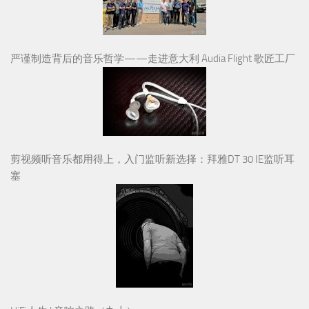
严谨制造背后的音乐哲学——走进意大利 Audia Flight 歌匠工厂
剪视频听音乐都用得上，入门监听新选择：拜雅DT 30 IE监听耳
塞