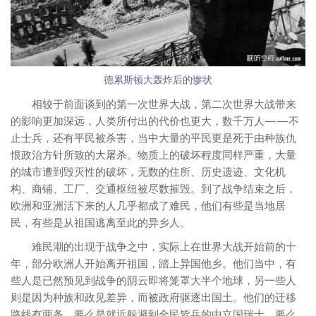
德累斯顿大轰炸后的惨状
相较于前面谈到的第一次世界大战，第二次世界大战带来
的影响更加深远，人类所付出的代价也更大，数千万人——不
止士兵，还有平民被杀害，当中大量的平民更是死于由种族仇
恨政治方针所致的大屠杀。物质上的破坏程度同样严重，大量
的城市遭到毁灭性的破坏，无数的住所、历史遗迹、文化机
构、商铺、工厂、交通枢纽被尽数摧毁。到了战争结束之后，
欧洲和亚洲活下来的人几乎都成了难民，他们有些是当地居
民，有些是从祖国逃离至此的异乡人。
难民潮的出现于战争之中，实际上在世界大战开始前的十
年，部分欧洲人开始离开祖国，踏上异国他乡。他们当中，有
些人是已然预见到战争的阴云即将笼罩大半个地球，另一些人
则是因为种族和政见差异，而被政府驱逐出国土。他们的迁移
路线有两条，要么是就近躲避到全民皆兵的中立国瑞士，要么