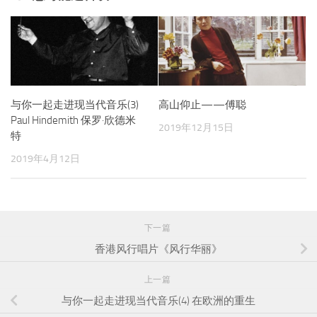
与你一起走进现当代音乐(3)
高山仰止——傅聪
Paul Hindemith 保罗·欣德米
2019年12月15日
特
2019年4月12日
下一篇
香港风行唱片《风行华丽》
上一篇
与你一起走进现当代音乐(4) 在欧洲的重生