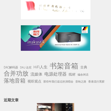
书架音箱
HiFi人生
古典
DAC解码器
DALI 达尼
合并功放
电源处理器
流媒体
线材
编余闲话
落地音箱
视听观点
那些年我们追过的演唱会
音响之路
香港流行黑胶
近期文章