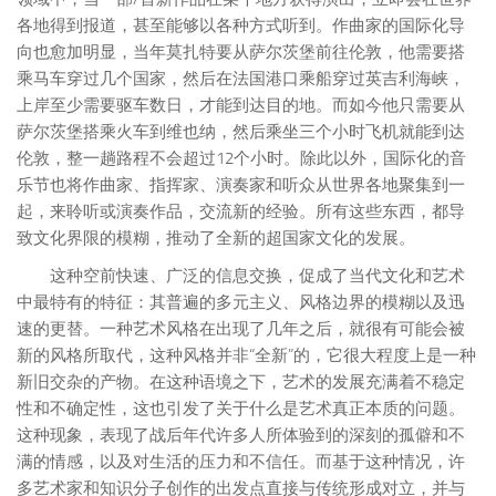
各地得到报道，甚至能够以各种方式听到。作曲家的国际化导
向也愈加明显，当年莫扎特要从萨尔茨堡前往伦敦，他需要搭
乘马车穿过几个国家，然后在法国港口乘船穿过英吉利海峡，
上岸至少需要驱车数日，才能到达目的地。而如今他只需要从
萨尔茨堡搭乘火车到维也纳，然后乘坐三个小时飞机就能到达
伦敦，整一趟路程不会超过12个小时。除此以外，国际化的音
乐节也将作曲家、指挥家、演奏家和听众从世界各地聚集到一
起，来聆听或演奏作品，交流新的经验。所有这些东西，都导
致文化界限的模糊，推动了全新的超国家文化的发展。
这种空前快速、广泛的信息交换，促成了当代文化和艺术
中最特有的特征：其普遍的多元主义、风格边界的模糊以及迅
速的更替。一种艺术风格在出现了几年之后，就很有可能会被
新的风格所取代，这种风格并非“全新”的，它很大程度上是一种
新旧交杂的产物。在这种语境之下，艺术的发展充满着不稳定
性和不确定性，这也引发了关于什么是艺术真正本质的问题。
这种现象，表现了战后年代许多人所体验到的深刻的孤僻和不
满的情感，以及对生活的压力和不信任。而基于这种情况，许
多艺术家和知识分子创作的出发点直接与传统形成对立，并与