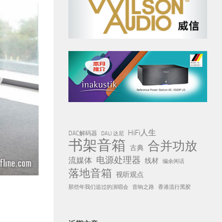
HiFi人生
DAC解码器
DALI 达尼
书架音箱
合并功放
古典
电源处理器
流媒体
线材
编余闲话
落地音箱
视听观点
那些年我们追过的演唱会
音响之路
香港流行黑胶