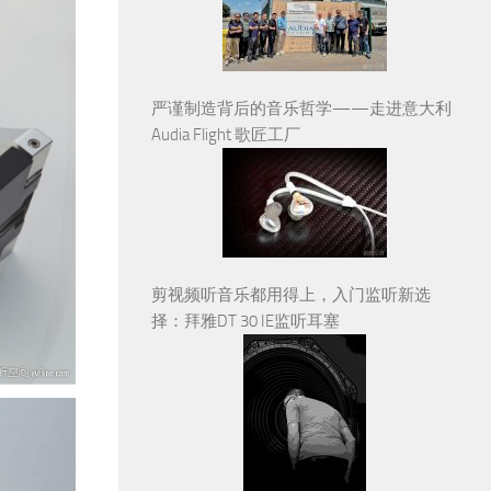
严谨制造背后的音乐哲学——走进意大利
Audia Flight 歌匠工厂
剪视频听音乐都用得上，入门监听新选
择：拜雅DT 30 IE监听耳塞