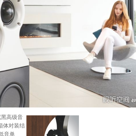
国慕尼黑高级音
箱体对装结
程低音单