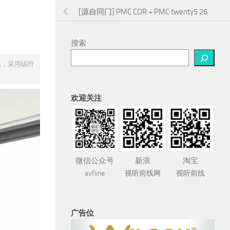
[源自同门] PMC COR + PMC twenty5.26
搜索
单元，采用碳纤
欢迎关注
微信公众号
新浪
淘宝
avfline
视听前线网
视听前线
广告位