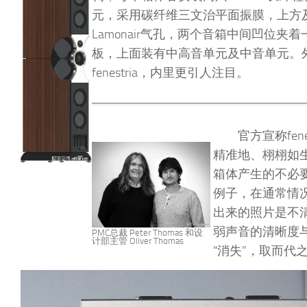
元，采用碳纤维三文治平面振膜，上方
Lamonair气孔，两个音箱中间凹位夹
板，上面装有中高音单元及中音单元。
fenestria，内里更引人注目。
官方宣称fen
精准地、栩栩如生地
箱体产生的不必
例子，在通常情
出来的照片是不
弱声音的清晰度与精
PMC总裁 Peter Thomas 和设
计部主管 Oliver Thomas
“消失”，取而代