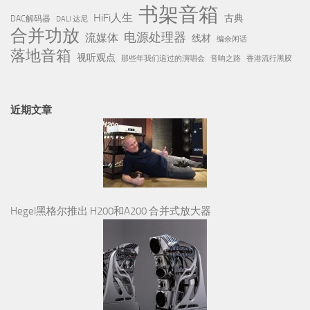
书架音箱
HiFi人生
古典
DAC解码器
DALI 达尼
合并功放
电源处理器
流媒体
线材
编余闲话
落地音箱
视听观点
那些年我们追过的演唱会
音响之路
香港流行黑胶
近期文章
Hegel黑格尔推出 H200和A200 合并式放大器