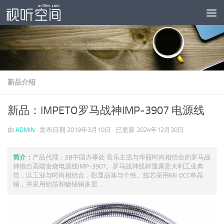
跳至内容
新品介绍
新品：IMPETO罗马战神IMP-3907 电源线
由
ADMIN
· 发布日期
2019年3月10日
· 已更新
2024年12月30日
简介：
产品代理：JIB中国办事处 音乐主流与华丽时尚相结合的罗马战
神推出高端发烧电源线IMP-3907。罗马战神线材显露意大利工业典
范，以工业与时尚相结合，彰显品味与个性。线芯采用6N OCC单晶
铜，并采用铝箔和镀锡铜多层 ...