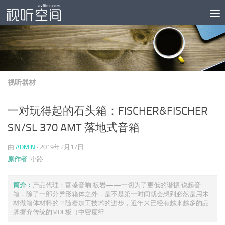
跳至内容
视听器材
一对玩得起的石头箱：FISCHER&FISCHER
SN/SL 370 AMT 落地式音箱
由
ADMIN
·
2019年2月17日
原作者:
小路
简介：
产品代理：富盛音响 板岩——一切为了更低的谐振 说起音
箱，除了一部分异形箱体之外，是不是第一时间就会想到必然是用木
材做箱体材料的？随着加工技术的进步，近年来已经有越来越多的品
牌摒弃传统的MDF板（中密度纤 ...