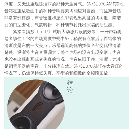
厚度，又无法重现陈洁丽的那种天生灵气。SN/SL 370 AMT落地
音箱在重放歌曲中的种种音响要素均能应对自如，而且声音还
非常有韵律感，声音密度和层次都表现出高度的均衡度，陈洁
丽的口型变化、气韵转折，种种细节衬托出演唱的活生感。
紧接着播放《Tutti!》试听大动态片段的效果，一开声就将
笔者镇住！它的声场宽度中规中矩，稍微有点靠后，而结像的
清晰度是它的一大亮点，乐器远近高低的摆位全都交代得清清
楚楚。逐渐将声音音量调大，整个声场都没有出现变形，声音
也没有出现刺耳或者失真的情况，声音依旧干净、清晰，尤其
是铜管乐器的声音，十分纯净自然。SN/SL 370 AMT在大音压的
情况下，仍然保持低失真、平衡的和细致的全频段回放！
结
论