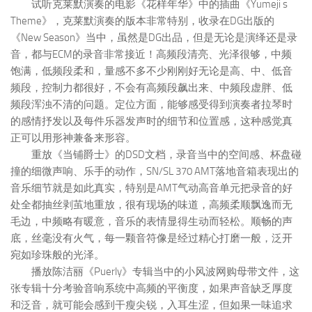
试听克莱默演奏的电影《花样年华》中的插曲《Yumeji s
Theme》，克莱默演奏的版本非常特别，收录在DG出版的
《New Season》当中，虽然是DG出品，但是无论是演绎还是录
音，都与ECM的录音非常接近！高频段清亮、光泽很够，中频
饱满，低频段柔和，量感不多不少刚刚好无论是高、中、低音
频段，控制力都很好，不会有高频段飙出来、中频段虚胖、低
频段浑浊不清的问题。定位方面，能够感受得到演奏者拉琴时
的感情抒发以及每件乐器发声时的细节和位置感，这种感觉真
正可以用形神兼备来形容。
重放《当铺爵士》的DSD文档，录音当中的空间感、杯盘碰
撞的细微声响、乐手的动作，SN/SL 370 AMT落地音箱表现出的
音乐细节就是如此真实，特别是AMT气动高音单元把录音的好
处全都抽丝剥茧地重放，很有现场的味道，高频柔顺飘逸而无
毛边，中频略有暖意，音乐的表情显得生动而轻松。顺畅的声
底，丝毫没有火气，每一颗音符像是经过精心打磨一般，泛开
宛如珍珠般的光泽。
播放陈洁丽《Puerly》专辑当中的小风波网购母带文件，这
张专辑十分考验音响系统中高频的平衡度，如果声音缺乏厚度
和泛音，就可能会感到干瘦尖锐，入耳生涩，但如果一味追求