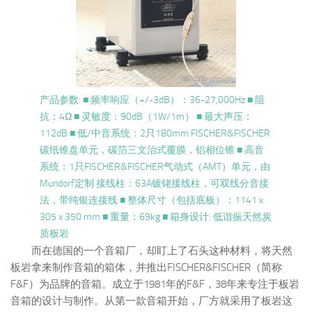
产品参数: ■ 频率响应（+/-3dB）：36-27,000Hz ■ 阻
抗：4Ω ■ 灵敏度：90dB（1W/1m） ■ 最大声压：
112dB ■ 低/中音系统：2只180mm FISCHER&FISCHER
碳纸锥盘单元，碳箔三文治式覆膜，铝相位锥 ■ 高音
系统：1只FISCHER&FISCHER气动式（AMT）单元，由
Mundorf定制 接线柱：63A镀铑接线柱，可双线分音接
法，带纯银连接线 ■ 整体尺寸（包括底板）：1141 x
305 x 350 mm ■ 重量：69kg ■ 箱身设计: 低谐振天然炭
质板岩
而在德国的一个音箱厂，却盯上了石头这种材料，将天然
板岩拿来制作音箱的箱体，并推出FISCHER&FISCHER（简称
F&F）为品牌的音箱。成立于1981年的F&F，38年来专注于板岩
音箱的设计与制作。从第一款音箱开始，厂方就采用了板岩这