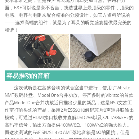
要求非常之高，但是在声音表现方面却更加自然。在用料方
面，F&F可以说是毫不吝啬，挑选世界上最顶级的零件，顶级的
电感、电容与电阻来配合精准的分频设计，如官方资料所说的
——选择高端的组件，就是为了耳朵的听觉盛宴提供最完美的
和谐！
容易推动的音箱
这次试听是在富盛音响的试音室当中进行，使用了Vibrato
NMT数码转盘、Model One合并功放。停产多时的Vibrato的首款
产品Model One合并功放近日推出少量的新品，这是NSR文杰工
作室打响头炮的产品，采用2片ESS9018解码芯片8声道并联输出
模式，可通过HDMI接口接收并直解DSD256以及32bit/384kHz的
高码率信号，输出方面提供100W/8Ω、160W/4Ω的强大推力。
而这次测试的F&F SN/SL 370 AMT落地音箱是4Ω的阻抗，但是