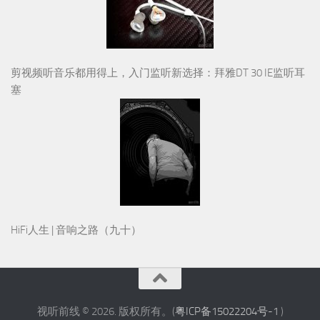
剪视频听音乐都用得上，入门监听新选择：拜雅DT 30 IE监听耳
塞
HiFi人生 | 音响之路（九十）
视听前线 © 2026. 版权所有。(
粤ICP备15022204号-1
)