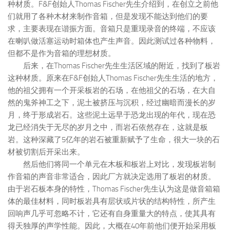
种材质。F&F创始人Thomas Fischer先生介绍到，在创立之前他
们就用了各种木材来制作音箱，但是发现不能达到他们的要
求，主要表现在谐振方面。音箱只是重现录音的终端，不应该
在喇叭做活塞运动时箱体也产生声音。因此测试过各种物料，
但都不是作为音箱的理想材质。
后来，在Thomas Fischer先生生活区域的附近，找到了板岩
这种材质。原来在F&F创始人Thomas Fischer先生生活的地方，
他的祖父拥有一个开采板岩的石场，在他祖父的石场，在大自
然的鬼斧神工之下，泥土被挤压与沉积，经过幽暗而漫长的岁
月，终于形成岩石。这些泥土远早于恐龙出现的年代，现在恐
龙已经消失于无尽的岁月之中，而岩石依然存在，这就是板
岩。这种深藏了5亿年的岩石被重新赋予了生命，很大一块的石
材被切割后开采出来。
然后他们将同一个单元在木板和板岩上对比，发现板岩制
作音箱的声音非常适合，因此厂方就决定选用了板岩的材质。
由于岩石板本身的特性，Thomas Fischer先生认为这是做音箱箱
体的最佳材料，同时板岩具有层状或片状的结构特性，所产生
回响声几乎可忽略不计，它还有自身重量大的特点，使其具有
得天独厚的声学性能。因此，大概在40年前他们便开始采用板