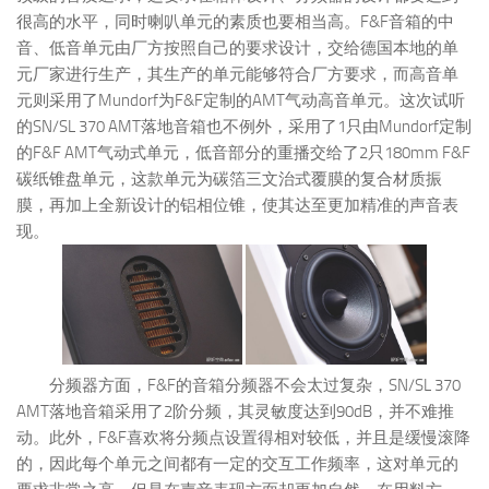
很高的水平，同时喇叭单元的素质也要相当高。F&F音箱的中
音、低音单元由厂方按照自己的要求设计，交给德国本地的单
元厂家进行生产，其生产的单元能够符合厂方要求，而高音单
元则采用了Mundorf为F&F定制的AMT气动高音单元。这次试听
的SN/SL 370 AMT落地音箱也不例外，采用了1只由Mundorf定制
的F&F AMT气动式单元，低音部分的重播交给了2只180mm F&F
碳纸锥盘单元，这款单元为碳箔三文治式覆膜的复合材质振
膜，再加上全新设计的铝相位锥，使其达至更加精准的声音表
现。
分频器方面，F&F的音箱分频器不会太过复杂，SN/SL 370
AMT落地音箱采用了2阶分频，其灵敏度达到90dB，并不难推
动。此外，F&F喜欢将分频点设置得相对较低，并且是缓慢滚降
的，因此每个单元之间都有一定的交互工作频率，这对单元的