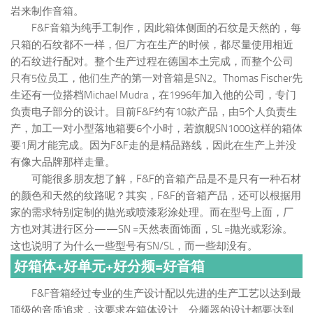
岩来制作音箱。
F&F音箱为纯手工制作，因此箱体侧面的石纹是天然的，每
只箱的石纹都不一样，但厂方在生产的时候，都尽量使用相近
的石纹进行配对。整个生产过程在德国本土完成，而整个公司
只有5位员工，他们生产的第一对音箱是SN2。Thomas Fischer先
生还有一位搭档Michael Mudra，在1996年加入他的公司，专门
负责电子部分的设计。目前F&F约有10款产品，由5个人负责生
产，加工一对小型落地箱要6个小时，若旗舰SN1000这样的箱体
要1周才能完成。因为F&F走的是精品路线，因此在生产上并没
有像大品牌那样走量。
可能很多朋友想了解，F&F的音箱产品是不是只有一种石材
的颜色和天然的纹路呢？其实，F&F的音箱产品，还可以根据用
家的需求特别定制的抛光或喷漆彩涂处理。而在型号上面，厂
方也对其进行区分——SN =天然表面饰面，SL =抛光或彩涂。
这也说明了为什么一些型号有SN/SL，而一些却没有。
好箱体+好单元+好分频=好音箱
F&F音箱经过专业的生产设计配以先进的生产工艺以达到最
顶级的音质追求，这要求在箱体设计、分频器的设计都要达到