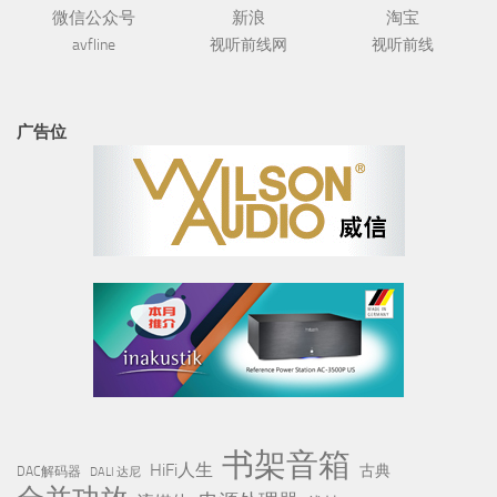
微信公众号
新浪
淘宝
avfline
视听前线网
视听前线
广告位
书架音箱
HiFi人生
古典
DAC解码器
DALI 达尼