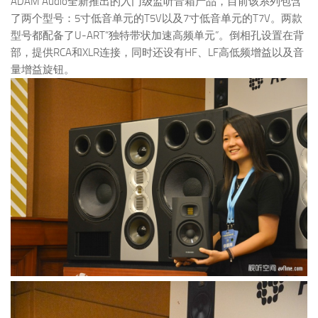
ADAM Audio全新推出的入门级监听音箱产品，目前该系列包含
了两个型号：5寸低音单元的T5V以及7寸低音单元的T7V。两款
型号都配备了U-ART“独特带状加速高频单元”。倒相孔设置在背
部，提供RCA和XLR连接，同时还设有HF、LF高低频增益以及音
量增益旋钮。