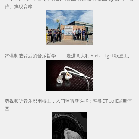
传」旗舰音箱
严谨制造背后的音乐哲学——走进意大利 Audia Flight 歌匠工厂
剪视频听音乐都用得上，入门监听新选择：拜雅DT 30 IE监听耳
塞