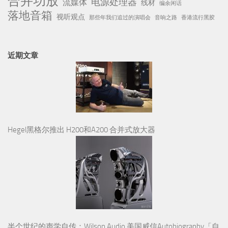
合并功放
电源处理器
流媒体
线材
编余闲话
落地音箱
视听观点
那些年我们追过的演唱会
音响之路
香港流行黑胶
近期文章
Hegel黑格尔推出 H200和A200 合并式放大器
半个世纪的声学自传：Wilson Audio 美国威信Autobiography「自