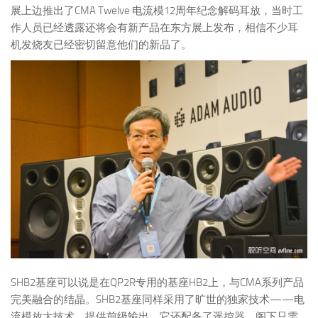
展上边推出了CMA Twelve 电流模12周年纪念解码耳放，当时工
作人员已经透露还将会有新产品在东方展上发布，相信不少耳
机发烧友已经密切留意他们的新品了。
SHB2基座可以说是在QP2R专用的基座HB2上，与CMA系列产品
完美融合的结晶。SHB2基座同样采用了旷世的独家技术——电
流模放大技术，提供前级输出，它还配备了遥控器，阁下只需