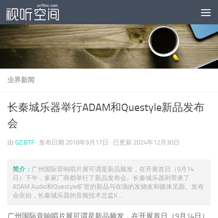
跳至内容
业界新闻
长秦城乐器举行ADAM和Questyle新品发布
会
由
GZ.BTF
· 发布日期
2018年9月17日
· 已更新
2024年12月30日
简介：
广州国际音响唱片展可谓是新品频发，在开展首日（9月14
日）下午，多家厂商都举行了新品发布会。长秦城乐器则带来了
ADAM Audio和Questyle旷世的新品与在场的发烧友和媒体见面。发布
会依始，长秦城乐器的音频技术总监K ...
广州国际音响唱片展可谓是新品频发，在开展首日（9月14日）