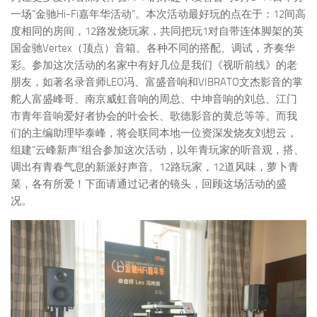
一场“金驰Hi-Fi嘉年华活动”。本次活动最好玩的点在于：12间高
度相同的房间，12路发烧玩家，共同把玩1对自带连体脚架的英
国金驰Vertex（顶点）音箱。各种不同的搭配、调试，齐奏华
彩。参加这次活动的名家中有好几位是我们《视听前线》的老
朋友，如著名录音师LEO冯、富盛音响和VIBRATO文杰影音的掌
舵人富盛峰哥、南京威虹音响的周总、中坤音响的刘总、江门
市青年音响爱好者协会的叶会长、歌德影音的黄总等等。而我
们的主编助理毕泰峰，将会联同本地一位资深发烧友刘想云，
组建“云峰新声”组合参加这次活动，以年青玩家的听音观，搭、
调出有青春气息的新派好声音。12路玩家，12道风味，萝卜青
菜，各有所爱！下面请通过记者的镜头，回顾这场活动的盛
况。