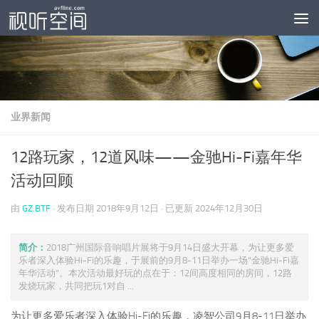
跳至内容
业界新闻
12路玩家，12道风味——金驰Hi-Fi嘉年华
活动回顾
由
GZ.BTF
· 发布日期
2018年9月12日
· 已更新
2024年12月30日
简介：
2018广州国际音响唱片展将于9月14日盛大开幕，为让更多爱
乐者深入体验Hi-Fi的乐趣，于展前的9月8-11日举办一场“金驰Hi-Fi嘉
年华活动”。本次活动最好玩的点在于：12间高度相同的房间，12路
发烧玩家，共同把玩1对自 ...
为让更多爱乐者深入体验Hi-Fi的乐趣，凌智公司9月8-11日举办