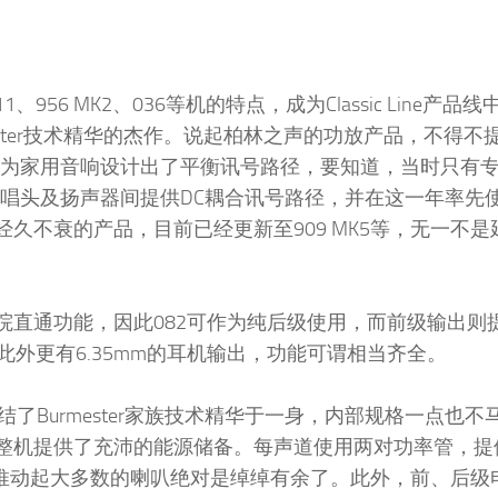
56 MK2、036等机的特点，成为Classic Line产品
ster技术精华的杰作。说起柏林之声的功放产品，不得不
声为家用音响设计出了平衡讯号路径，要知道，当时只有
在唱头及扬声器间提供DC耦合讯号路径，并在这一年率先
经久不衰的产品，目前已经更新至909 MK5等，无一不
R为影院直通功能，因此082可作为纯后级使用，而前级输出则
。此外更有6.35mm的耳机输出，功能可谓相当齐全。
集结了Burmester家族技术精华于一身，内部规格一点也不马
，为整机提供了充沛的能源储备。每声道使用两对功率管，提供1
数，推动起大多数的喇叭绝对是绰绰有余了。此外，前、后级