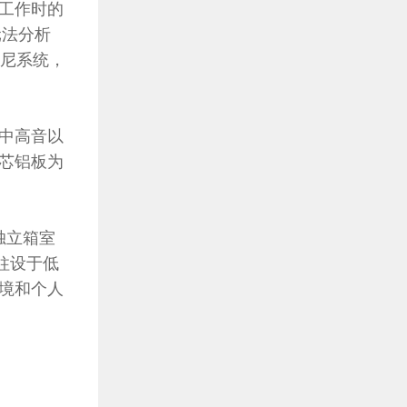
工作时的
元法分析
阻尼系统，
中高音以
芯铝板为
于独立箱室
柱设于低
境和个人