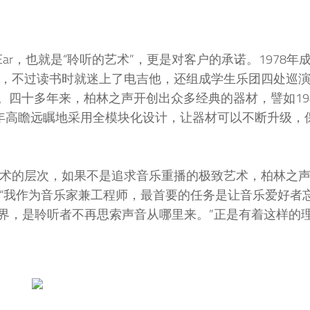
 the Ear，也就是“聆听的艺术”，更是对客户的承诺。1978
实是学医的，不过读书时就迷上了电吉他，还组成学生乐团四处巡
计。四十多年来，柏林之声开创出众多经典的器材，譬如19
当年高瞻远瞩地采用全模块化设计，让器材可以不断升级，
，提升到艺术的层次，如果不是追求音乐重播的极致艺术，柏林之
ter说：“我作为音乐家兼工程师，最首要的任务是让音乐爱好
界，是聆听者不再思索声音从哪里来。”正是有着这样的