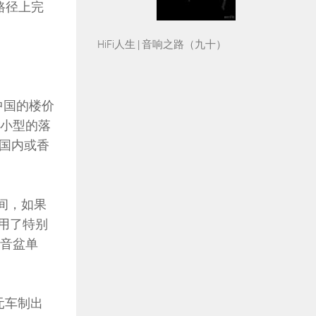
路径上完
HiFi人生 | 音响之路（九十）
中国的楼价
中小型的落
国内或香
间，如果
用了特别
维音盆单
元车制出