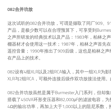
082合并功放
这次试听的082合并功放，可谓是撷取了同厂909、911、9
产品，是极少数可以在合理预算下，可享受到Burme
之声所研发的经典技术以及产品：1983年，柏林之
棚器材才会使用这一技术；1987年，柏林之声首先
遥控音量；1990年推出了909后级，这也是柏林之声
在产品上的技术。
082设有4组XLR以及2组RCA输入，其中一组XL
XLR与2组RCA，可额外连接后级作双功放接法使用
082合并功放虽然是属于Burmester入门系列，但却
搭载了450VA环形变压器和82,000μF的滤波电容
4Ω的输出功率，再加上大于1,000以上的阻尼系