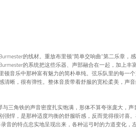
rmester的线材。重放布里顿“简单交响曲”第二乐章，
rmester的系统把这些乐器、声部融合在一起，加上丰
里顿音乐中那种富有魅力的简朴单纯。弦乐队里的每一个
感清晰，很有弹性。整体音质带着舒服的宽松柔美，声音
颤音》，小提琴与三角铁的声音密度扎实饱满，形体不算夸张庞大，
别强悍，是那种适度均衡的舒服听感，反而觉得很讨喜。
系统将录音的特点忠实地呈现出来，各种运弓时的力道变化，