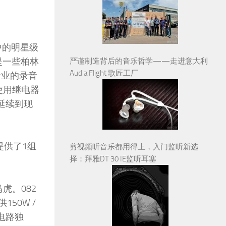
线中的明星级
提一些柏林
严谨制造背后的音乐哲学——走进意大利
Audia Flight 歌匠工厂
专业的录音
使用继电器
是延续到现
提供了1组
剪视频听音乐都用得上，入门监听新选
择：拜雅DT 30 IE监听耳塞
虎。082
50W /
电路独