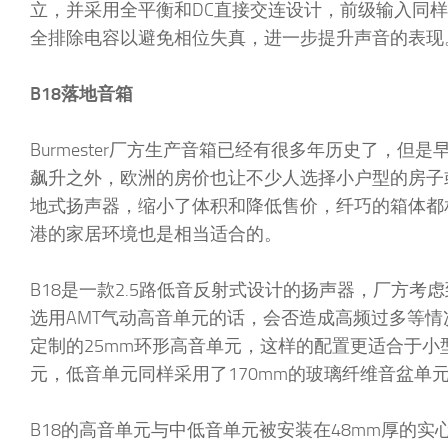
立，并采用全平衡和DC直接交连设计，前级输入同样配备
全排除电容以避免相位失真，进一步提升声音的表现
B18落地音箱
Burmester厂方生产音箱已经有很多年历史了，
飙升之外，欧洲的房价也让不少人选择小户型的房子或公
地式扬声器，缩小了体积和降低售价，纤巧的箱体都
港的家居环境也是相当适合的。
B18是一款2.5路低音反射式设计的扬声器，厂方考
选用AMT气动高音单元的话，会否造成高频过多等情
定制的25mm环形高音单元，这样的配置更适合于小
元，低音单元同样采用了170mm的玻璃纤维音盆单
B18的高音单元与中低音单元被安装在48mm厚的