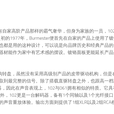
，虽然没有自家高阶产品那样的霸气奢华，但身为家族的一员，10
初的1977年，Burmester便首先在自家的产品上使用了
也都是用的这种设计，可以说是向品牌历史和经典产品的
器材能作为家中有艺术感的摆设。镀铬面板更能延长产品
计的直驱结构转盘，虽然没有采用高级别产品的皮带驱动机构，但
取到最完整的信号。除了搭载直驱转盘之外，也跟高一档次
码器，因此在声音表现上，102与061拥有相似的特质。它
 两种规格。此外，102更是一台解码器，备有1个同轴以及1个光纤
声音重放体验。输出方面则提供了1组XLR以及2组RCA