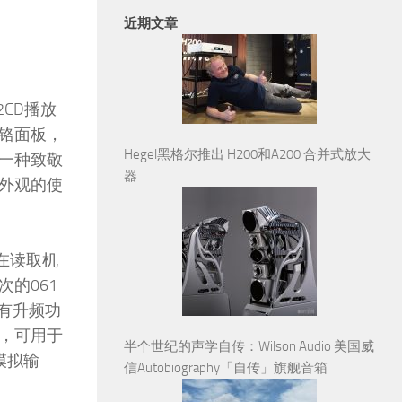
近期文章
2CD播放
镀铬面板，
Hegel黑格尔推出 H200和A200 合并式放大
一种致敬
器
外观的使
是在读取机
的061
具有升频功
接口，可用于
半个世纪的声学自传：Wilson Audio 美国威
模拟输
信Autobiography「自传」旗舰音箱