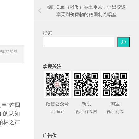
德国Dual（雕傲）卷土重来，让黑胶迷
享受到价廉物的德国制造唱盘
搜索
知道“柏林
欢迎关注
微信公众号
新浪
淘宝
声”这四
avfline
视听前线网
视听前线
年的认知
柏林之声
广告位