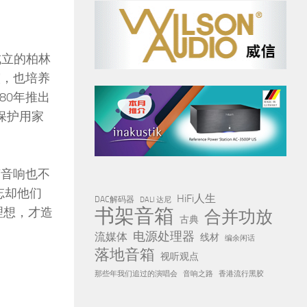
年成立的柏林
演，也培养
80年推出
保护用家
声音响也不
者忘却他们
HiFi人生
DAC解码器
DALI 达尼
书架音箱
理想，才造
合并功放
古典
电源处理器
流媒体
线材
编余闲话
落地音箱
视听观点
那些年我们追过的演唱会
音响之路
香港流行黑胶