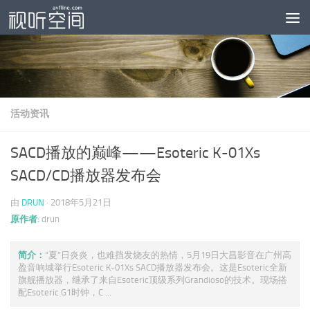
跳至内容
活动资讯
SACD播放的巅峰——Esoteric K-01Xs
SACD/CD播放器发布会
由
DRUN
·
2018年5月21日
原作者:
drun
简介：
“夏”日炎炎，也难挡发烧友的热情，5月19日大昌影音在广州高
盈音响城举行Esoteric K-01Xs SACD播放器发布会。这是Esoteric全新
旗舰播放器，继承了来自Esoteric顶级系列Grandioso的技术。现场搭
配Esoteric G1时钟，C ...