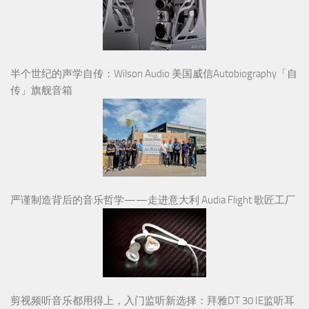
半个世纪的声学自传：Wilson Audio 美国威信Autobiography「自
传」旗舰音箱
严谨制造背后的音乐哲学——走进意大利 Audia Flight 歌匠工厂
剪视频听音乐都用得上，入门监听新选择：拜雅DT 30 IE监听耳