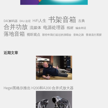
书架音箱
HiFi人生
古典
DAC解码器
DALI 达尼
合并功放
电源处理器
流媒体
线材
编余闲话
落地音箱
视听观点
那些年我们追过的演唱会
音响之路
香港流行黑胶
近期文章
Hegel黑格尔推出 H200和A200 合并式放大器