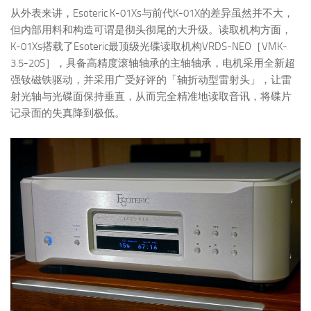
从外表来讲，Esoteric K-01Xs与前代K-01X的差异虽然并不大，
但内部用料和构造可谓是彻头彻尾的大升级。读取机构方面，
K-01Xs搭载了Esoteric最顶级光碟读取机构VRDS-NEO［VMK-
3.5-20S］，具备高精度滚轴轴承的主轴轴承，电机采用全新超
强钕磁铁驱动，并采用广受好评的「轴折动型雷射头」，让雷
射光轴与光碟面保持垂直，从而完全精准地读取音讯，将碟片
记录面的失真降到极低。