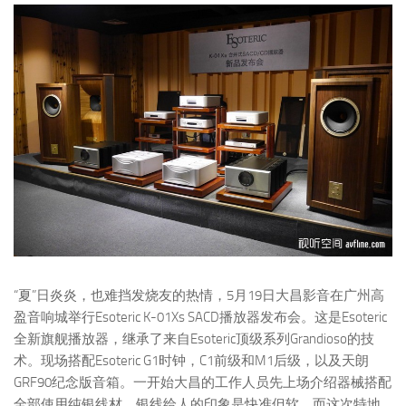
“夏”日炎炎，也难挡发烧友的热情，5月19日大昌影音在广州高
盈音响城举行Esoteric K-01Xs SACD播放器发布会。这是Esoteric
全新旗舰播放器，继承了来自Esoteric顶级系列Grandioso的技
术。现场搭配Esoteric G1时钟，C1前级和M1后级，以及天朗
GRF90纪念版音箱。一开始大昌的工作人员先上场介绍器械搭配
全部使用纯银线材，银线给人的印象是快准但软，而这次特地