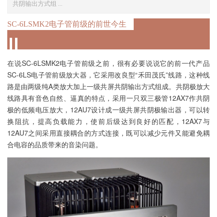
共阴输出方式组 ...
SC-6LSMK2电子管前级的前世今生
在说SC-6LSMK2电子管前级之前，很有必要说说它的前一代产品
SC-6LS电子管前级放大器，它采用改良型“禾田茂氏”线路，这种线
路是由两级纯A类放大加上一级共屏共阴输出方式组成。共阴极放大
线路具有音色自然、逼真的特点，采用一只双三极管12AX7作共阴
极的低频电压放大，12AU7设计成一级共屏共阴极输出器，可以转
换阻抗，提高负载能力，使前后级达到良好的匹配，12AX7与
12AU7之间采用直接耦合的方式连接，既可以减少元件又能避免耦
合电容的品质带来的音染问题。