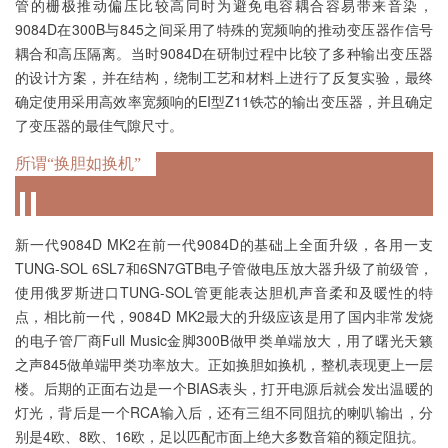
管的栅极推动偏压比较高同时为避免电容耦合容易带来音染，
9084D在300B与845之间采用了特殊的宽频响的推动变压器作信号
耦合和高压隔离。当时9084D在研制过程中比较了多种输出变压器
的设计方案，并在结构，绕制工艺和材料上进行了反复实验，最终
确定使用采用高效率宽频响的EI型Z11铁芯的输出变压器，并且确定
了变压器的最佳气隙尺寸。
所谓“换胆如换机”
新一代9084D MK2在前一代9084D的基础上全面升级，各用一支
TUNG-SOL 6SL7和6SN7GTB电子管做电压放大器升级了前级管，
使用俄罗斯进口TUNG-SOL管更能表达胆机声音柔和及暖性的特
点，相比前一代，9084D MK2最大的升级应该是用了国内非常发烧
的电子管厂商Full Music金脚300B做甲类单端放大，用了曙光天籁
之声845做单端甲类功率放大。正如换胆如换机，整机表现更上一层
楼。后期的正面右边是一个BIAS表头，打开电源后就会发出温暖的
灯光，背后是一个RCA输入后，还有三组不同阻抗的喇叭输出，分
别是4欧、8欧、16欧，足以匹配市面上绝大多数音箱的额定阻抗。