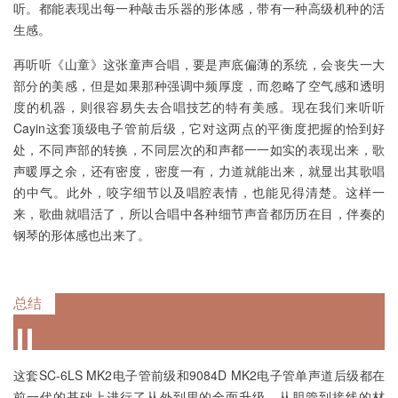
听。都能表现出每一种敲击乐器的形体感，带有一种高级机种的活
生感。
再听听《山童》这张童声合唱，要是声底偏薄的系统，会丧失一大
部分的美感，但是如果那种强调中频厚度，而忽略了空气感和透明
度的机器，则很容易失去合唱技艺的特有美感。现在我们来听听
Cayin这套顶级电子管前后级，它对这两点的平衡度把握的恰到好
处，不同声部的转换，不同层次的和声都一一如实的表现出来，歌
声暖厚之余，还有密度，密度一有，力道就能出来，就显出其歌唱
的中气。此外，咬字细节以及唱腔表情，也能见得清楚。这样一
来，歌曲就唱活了，所以合唱中各种细节声音都历历在目，伴奏的
钢琴的形体感也出来了。
总结
这套SC-6LS MK2电子管前级和9084D MK2电子管单声道后级都在
前一代的基础上进行了从外到里的全面升级，从胆管到接线的材