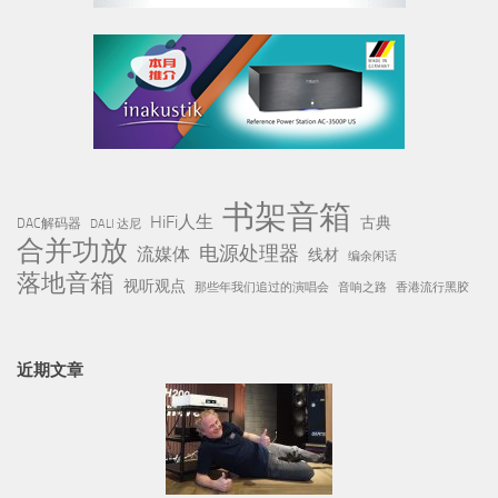
书架音箱
HiFi人生
古典
DAC解码器
DALI 达尼
合并功放
电源处理器
流媒体
线材
编余闲话
落地音箱
视听观点
那些年我们追过的演唱会
音响之路
香港流行黑胶
近期文章