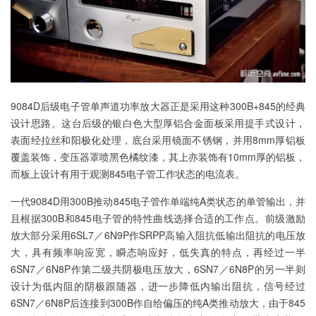
9084D后级电子管单声道功率放大器正是采用这种300B+845的经典
设计思路。这台后级的银白色大型厚铝合金面板采用提手式设计，
表面经拉丝和阳极化处理，底台采用镜面不锈钢，并用8mm厚铝板
覆盖装饰，变压器罩喷黑色橘纹漆，其上亦装饰有10mm厚的铝板，
而板上设计有用于观测845电子管工作状态的电流表。
一代9084D用300B推动845电子管作单端纯A类状态的单管输出，并
且根据300B和845电子管的特性曲线选择合适的工作点。前级激励
放大部分采用6SL7／6N9P作SRPP高输入阻抗低输出阻抗的电压放
大，具有频率响应宽，瞬态响应好，低失真的特点，再经过一半
6SN7／6N8P作第二级共阴极电压放大，6SN7／6N8P的另一半则
设计为低内阻的阴极跟随器，进一步降低内输出阻抗，信号经过
6SN7／6N8P后连接到300B作自给偏压的纯A类推动放大，由于845