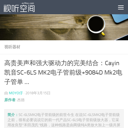
跳至内容
视听器材
高贵美声和强大驱动力的完美结合：Cayin
凯音SC-6LS MK2电子管前级+9084D Mk2电
子管单 …
由
MOYO仔
·
2018年3月15日
原作者:
杰德
简介：
SC-6LSMK2电子管前级的前世今生 在说SC-6LSMK2电子管前级
之前，很有必要说说它的前一代产品SC-6LS电子管前级放大器，它采
用改良型“禾田茂氏”线路，这种线路是由两级纯A类放大加上一级共屏