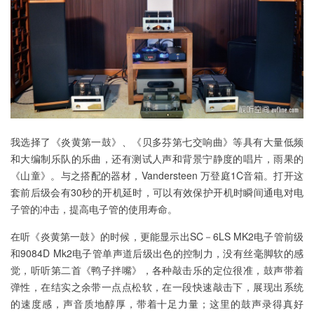
我选择了《炎黄第一鼓》、《贝多芬第七交响曲》等具有大量低频
和大编制乐队的乐曲，还有测试人声和背景宁静度的唱片，雨果的
《山童》。与之搭配的器材，Vandersteen 万登庭1C音箱。打开这
套前后级会有30秒的开机延时，可以有效保护开机时瞬间通电对电
子管的冲击，提高电子管的使用寿命。
在听《炎黄第一鼓》的时候，更能显示出SC－6LS MK2电子管前级
和9084D Mk2电子管单声道后级出色的控制力，没有丝毫脚软的感
觉，听听第二首《鸭子拌嘴》，各种敲击乐的定位很准，鼓声带着
弹性，在结实之余带一点点松软，在一段快速敲击下，展现出系统
的速度感，声音质地醇厚，带着十足力量；这里的鼓声录得真好