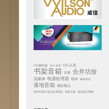
HiFi人生
DAC解码器
DALI 达尼
书架音箱
合并功放
古典
电源处理器
流媒体
线材
编余闲话
落地音箱
视听观点
那些年我们追过的演唱会
音响之路
香港流行黑胶