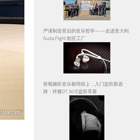
严谨制造背后的音乐哲学——走进意大利
Audia Flight 歌匠工厂
剪视频听音乐都用得上，入门监听新选
择：拜雅DT 30 IE监听耳塞