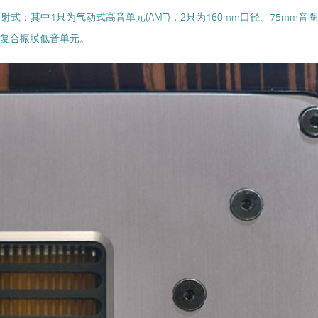
式：其中1只为气动式高音单元(AMT)，2只为160mm口径、75mm音
物复合振膜低音单元。