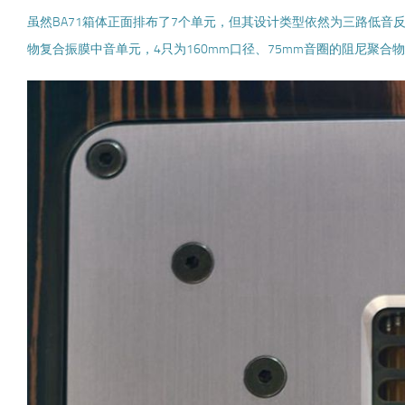
虽然BA71箱体正面排布了7个单元，但其设计类型依然为三路低音反射
物复合振膜中音单元，4只为160mm口径、75mm音圈的阻尼聚合