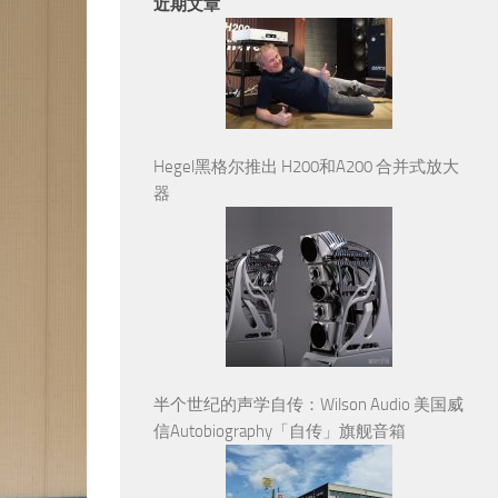
近期文章
Hegel黑格尔推出 H200和A200 合并式放大
器
半个世纪的声学自传：Wilson Audio 美国威
信Autobiography「自传」旗舰音箱